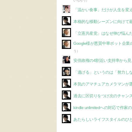
いちろう）
「温かい食事」だけが人生を変え
本格的な移動シーズンに向けて
「立憲共産党」はなぜ伸び悩ん
Google様が悪質中華ボット
う）
安倍政権の4割近い支持率から見
「逃げる」というのは「努力し
本気のアマチュアカメラマンが
過去に区切りをつけ次のチャン
kindle unlimitedへの対応
あたらしいライフスタイルのひ