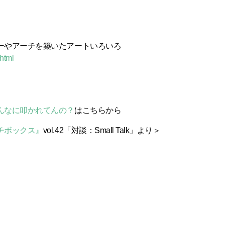
ーやアーチを築いたアートいろいろ
html
んなに叩かれてんの？
はこちらから
チボックス』
vol.42「対談：Small Talk」より＞