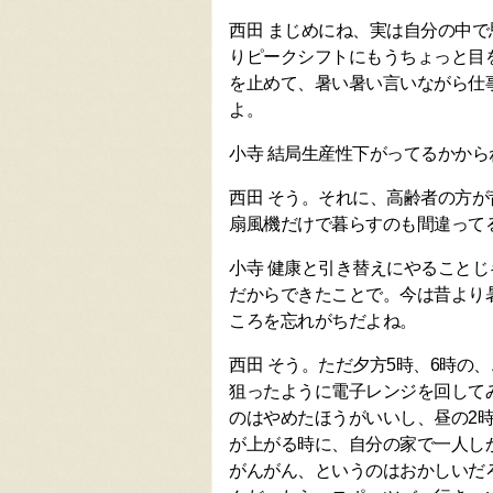
西田 まじめにね、実は自分の中
りピークシフトにもうちょっと目
を止めて、暑い暑い言いながら仕
よ。
小寺 結局生産性下がってるかから
西田 そう。それに、高齢者の方が
扇風機だけで暮らすのも間違って
小寺 健康と引き替えにやること
だからできたことで。今は昔より
ころを忘れがちだよね。
西田 そう。ただ夕方5時、6時の
狙ったように電子レンジを回して
のはやめたほうがいいし、昼の2
が上がる時に、自分の家で一人し
がんがん、というのはおかしいだ