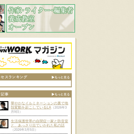
華やかなイルミネーションの裏で地
殻変動を起こしているLA
（2026年3
月9日）
生活保護世帯の自閉症一家と防音室
と、あっさり出ていかれた私の話
（2026年3月5日）