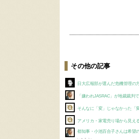
その他の記事
日大広報部が選んだ危機管理の方
「嫌われJASRAC」が地裁裁判
そんなに「変」じゃなかった「
アメリカ・家電売り場から見え
都知事・小池百合子さんは希望