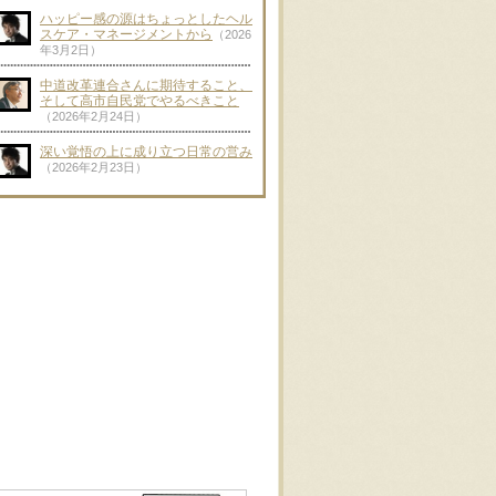
ハッピー感の源はちょっとしたヘル
スケア・マネージメントから
（2026
年3月2日）
中道改革連合さんに期待すること、
そして高市自民党でやるべきこと
（2026年2月24日）
深い覚悟の上に成り立つ日常の営み
（2026年2月23日）