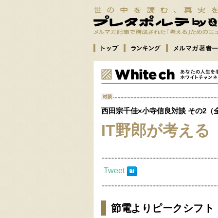
西田宗千佳×小寺信良対談 その2（
IT野郎が考える
Tweet
節電よりピークシフト