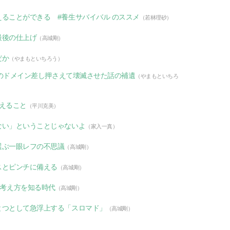
ることができる #養生サバイバル のススメ
（若林理砂）
最後の仕上げ
（高城剛）
だか
（やまもといちろう）
企業のドメイン差し押さえて壊滅させた話の補遺
（やまもといちろ
えること
（平川克美）
ない」ということじゃないよ
（家入一真）
選ぶ一眼レフの不思議
（高城剛）
スとピンチに備える
（高城剛）
で作家の考え方を知る時代
（高城剛）
とつとして急浮上する「スロマド」
（高城剛）