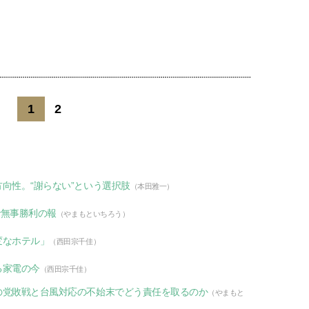
1
2
向性。“謝らない”という選択肢
（本田雅一）
で無事勝利の報
（やまもといちろう）
変なホテル」
（西田宗千佳）
る家電の今
（西田宗千佳）
の党敗戦と台風対応の不始末でどう責任を取るのか
（やまもと