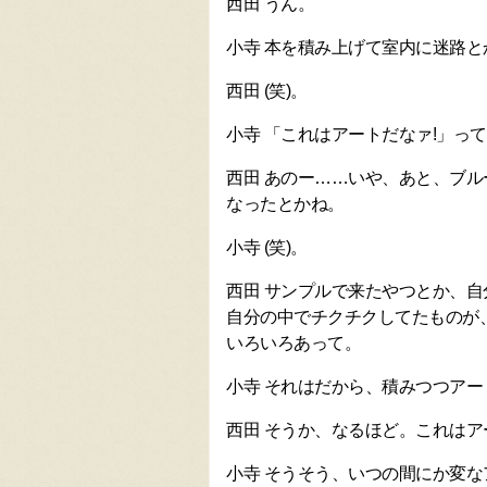
西田 うん。
小寺 本を積み上げて室内に迷路
西田 (笑)。
小寺 「これはアートだなァ!」って
西田 あのー……いや、あと、ブ
なったとかね。
小寺 (笑)。
西田 サンプルで来たやつとか、
自分の中でチクチクしてたものが、
いろいろあって。
小寺 それはだから、積みつつア
西田 そうか、なるほど。これはア
小寺 そうそう、いつの間にか変