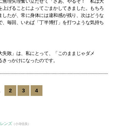
に無理矢理奮い立たせて「さあ、やるぞ！ 私は大
を上げることによってごまかしてきました。もちろ
ましたが、常に身体には違和感が残り、次はどうな
で、毎回、いわば「丁半博打」を打つような気持ち
大失敗」は、私にとって、「このままじゃダメ
るきっかけになったのです。
1
2
3
4
s用レンズ
（小寺信良）