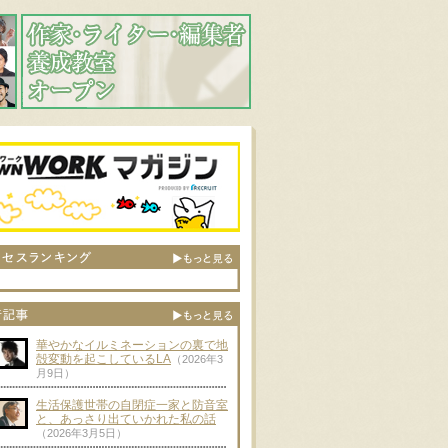
華やかなイルミネーションの裏で地
殻変動を起こしているLA
（2026年3
月9日）
生活保護世帯の自閉症一家と防音室
と、あっさり出ていかれた私の話
（2026年3月5日）