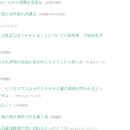
ーゼットから消費を見直せ
（紀里谷和明）
を受ける作家の共通点
（内田樹＆平川克美）
もといちろう）
メンは貧乏なほうがモテることについての再考察、小池百合子
（高城剛）
伝され表現の自由と言われたらどうしたら良いか
（やまもといち
（高城剛）
き、ビジネスマンはそのスキルや人脈の真価が問われるとい
ですよ。
（やまもといちろう）
禁止に？
（小寺信良）
各地の地方都市の行き着く先
（高城剛）
る石破茂政権で思い切れなかったところ
（やまもといちろう）