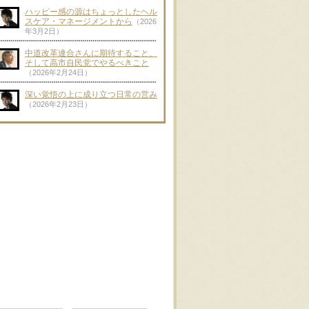
ハッピー感の源はちょっとしたヘル
スケア・マネージメントから
（2026
年3月2日）
中道改革連合さんに期待すること、
そして高市自民党でやるべきこと
（2026年2月24日）
深い覚悟の上に成り立つ日常の営み
（2026年2月23日）