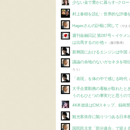
少ない金で豊かに暮らす–クロ
村上春樹を読む：世界的な評価
Hagexさんの訃報に関して
（やま
週刊金融日記 第287号＜イケ
は出馬するのか他＞
（藤沢数希）
新興国におけるエンジンは中国
議論の余地のないガセネタを喧
ろう）
「表現」を体の中で感じる時代
大手企業勤務の看板が取れたと
うのもひとつの事実だと思うの
4K本放送はCMスキップ、録画
観光客依存に陥りつつある日本
国民民主党「部分連合」で迎え