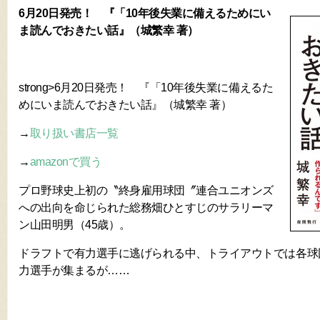
6月20日発売！ 『「10年後失業に備えるためにい
ま読んでおきたい話』（城繁幸 著）
strong>6月20日発売！ 『「10年後失業に備えるた
めにいま読んでおきたい話』（城繁幸 著）
→
取り扱い書店一覧
→
amazonで買う
プロ野球史上初の〝終身雇用球団〞連合ユニオンズ
への出向を命じられた総務畑ひとすじのサラリーマ
ン山田明男（45歳）。
ドラフトで有力選手に逃げられる中、トライアウトでは各球
力選手が集まるが……