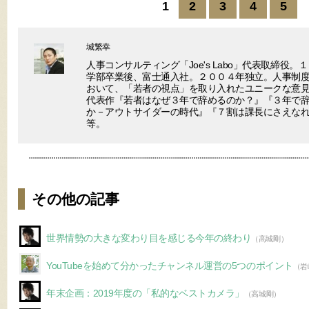
1
2
3
4
5
城繁幸
人事コンサルティング「Joe's Labo」代表取締役
学部卒業後、富士通入社。２００４年独立。人事制
おいて、「若者の視点」を取り入れたユニークな意
代表作『若者はなぜ３年で辞めるのか？』『３年で
か－アウトサイダーの時代』『７割は課長にさえな
等。
その他の記事
世界情勢の大きな変わり目を感じる今年の終わり
（高城剛）
YouTubeを始めて分かったチャンネル運営の5つのポイント
（岩
年末企画：2019年度の「私的なベストカメラ」
（高城剛）