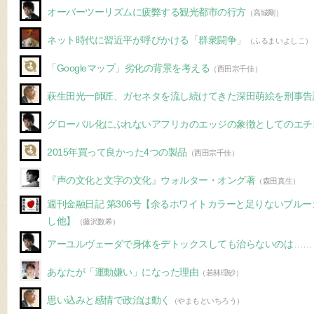
オーバーツーリズムに疲弊する観光都市の行方
（高城剛）
ネット時代に習近平が呼びかける「群衆闘争」
（ふるまいよしこ）
「Googleマップ」劣化の背景を考える
（西田宗千佳）
萩生田光一師匠、ガセネタを流し続けてきた深田萌絵を刑事告
グローバル化にぶれないアフリカのエッジの象徴としてのエチ
2015年買って良かった4つの製品
（西田宗千佳）
『声の文化と文字の文化』ウォルター・オング著
（森田真生）
週刊金融日記 第306号【余るホワイトカラーと足りないブル
し他】
（藤沢数希）
アーユルヴェーダで身体をデトックスしても治らないのは……
あなたが「運動嫌い」になった理由
（若林理砂）
思い込みと感情で政治は動く
（やまもといちろう）