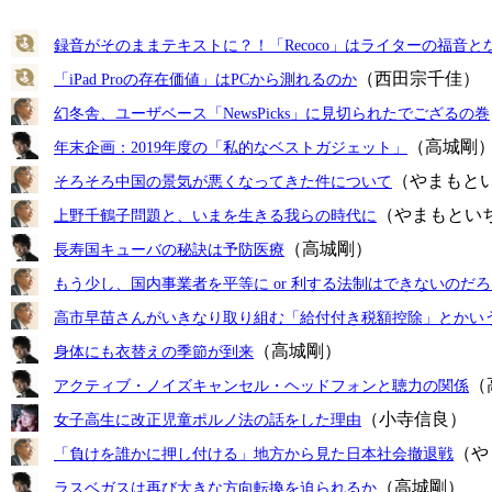
録音がそのままテキストに？！「Recoco」はライターの福音と
（西田宗千佳）
「iPad Proの存在価値」はPCから測れるのか
幻冬舎、ユーザベース「NewsPicks」に見切られたでござるの巻
（高城剛
年末企画：2019年度の「私的なベストガジェット」
（やまもと
そろそろ中国の景気が悪くなってきた件について
（やまもとい
上野千鶴子問題と、いまを生きる我らの時代に
（高城剛）
長寿国キューバの秘訣は予防医療
もう少し、国内事業者を平等に or 利する法制はできないのだ
高市早苗さんがいきなり取り組む「給付付き税額控除」とかい
（高城剛）
身体にも衣替えの季節が到来
（
アクティブ・ノイズキャンセル・ヘッドフォンと聴力の関係
（小寺信良）
女子高生に改正児童ポルノ法の話をした理由
（や
「負けを誰かに押し付ける」地方から見た日本社会撤退戦
（高城剛）
ラスベガスは再び大きな方向転換を迫られるか