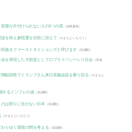
 部屋が片付けられない人の5つの罠
（岩崎夏海）
対談を終え参院選を目前に控えて
（やまもといちろう）
住民族をファーストネイションズと呼びます
（高城剛）
社会を実現した大前提としてのプライバシーレス社会
（高城
ぼ満額回答でトランプさん来日首脳会談を乗り切る
（やまもと
感するインフレの波
（高城剛）
くのは割りに合わない日本
（高城剛）
話
（やまもといちろう）
変わりゆく環境の間を考える
（高城剛）