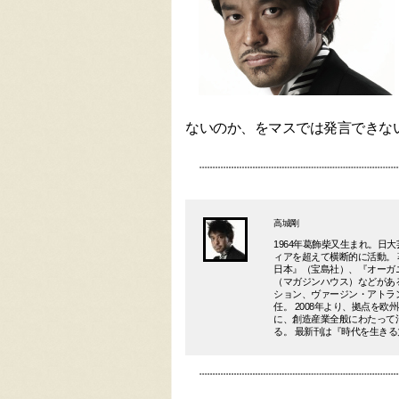
ないのか、をマスでは発言できな
高城剛
1964年葛飾柴又生まれ。
ィアを超えて横断的に活動。
日本』（宝島社）、『オーガ
（マガジンハウス）などがあ
ション、ヴァージン・アトラ
任。 2008年より、拠点を
に、創造産業全般にわたって
る。 最新刊は『時代を生き