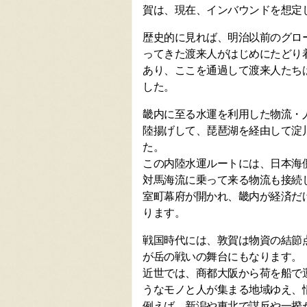
賀は、現在、インバウンドを想定
歴史的に見れば、明治以前のグロ
ってきた渡来人がはじめにたどり
あり、ここを通過して渡来人たち
した。
畿内に至る水運を利用した物流・
陸揚げして、琵琶湖を経由して淀
た。
この内陸水運ルートには、日本海
対馬海流に乗って来る物流も接続
室町幕府が開かれ、畿内が経済だ
ります。
戦国時代には、敦賀は物資の結節
が岳の戦いの舞台にもなります。
近世では、商都大阪から荷を船で
うなモノと人が集まる地域ゆえ、
例えば、新潟や東北で謀反や一揆