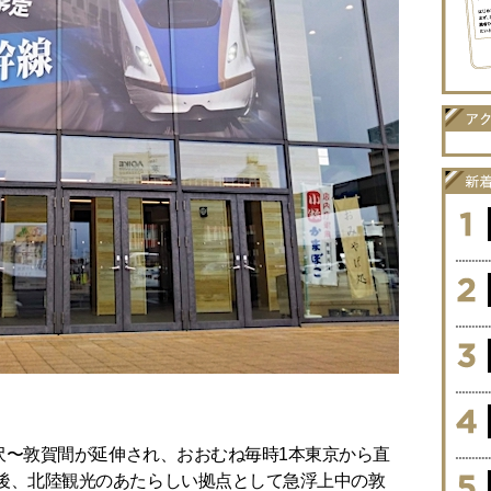
の金沢〜敦賀間が延伸され、おおむね毎時1本東京から直
今後、北陸観光のあたらしい拠点として急浮上中の敦