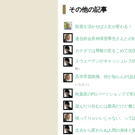
その他の記事
部屋を活かせば人生が変わる！
連合前会長神津里季生さんとの
カナダでは尊敬の意をこめて先
スウェーデンがキャッシュレス
剛）
高市早苗政権、何か知らんがほ
いちろう）
秋葉原のPCパーツショップで実
遊んだり住むには最高だけど働
嗤ってりゃいいじゃない、って
太古から変わらぬ人間の身体と