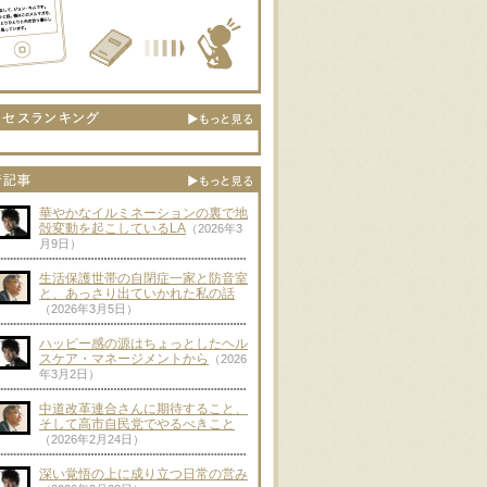
華やかなイルミネーションの裏で地
殻変動を起こしているLA
（2026年3
月9日）
生活保護世帯の自閉症一家と防音室
と、あっさり出ていかれた私の話
（2026年3月5日）
ハッピー感の源はちょっとしたヘル
スケア・マネージメントから
（2026
年3月2日）
中道改革連合さんに期待すること、
そして高市自民党でやるべきこと
（2026年2月24日）
深い覚悟の上に成り立つ日常の営み