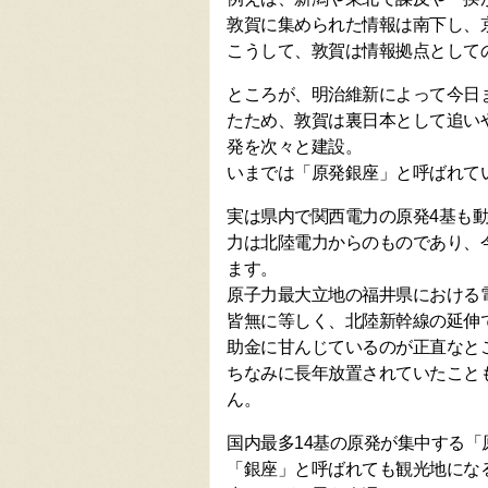
敦賀に集められた情報は南下し、
こうして、敦賀は情報拠点として
ところが、明治維新によって今日
たため、敦賀は裏日本として追い
発を次々と建設。
いまでは「原発銀座」と呼ばれて
実は県内で関西電力の原発4基も
力は北陸電力からのものであり、
ます。
原子力最大立地の福井県における
皆無に等しく、北陸新幹線の延伸
助金に甘んじているのが正直なと
ちなみに長年放置されていたこと
ん。
国内最多14基の原発が集中する
「銀座」と呼ばれても観光地にな