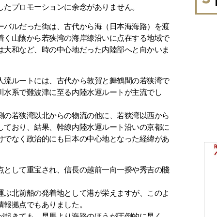
したプロモーションに余念がありません。
ーバルだった街は、古代から海（日本海海路）を渡
着く山陰から若狭湾の海岸線沿いに点在する地域で
は大和など、時の中心地だった内陸部へと向かいま
人流ルートには、古代から敦賀と舞鶴間の若狭湾で
川水系で難波津に至る内陸水運ルートが主流でし
側の若狭湾以北からの物流の他に、若狭湾以西から
しており、結果、幹線内陸水運ルート沿いの京都に
けでなく政治的にも日本の中心地となった経緯があ
点として重宝され、信長の越前一向一揆や秀吉の賤
運ぶ北前船の発着地として港が栄えますが、このよ
情報拠点でもありました。
が起きても、早馬より海路のほうが圧倒的に早く、