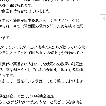
京都へ届けられます。
の側面も持ち合わせていました。
まで続く薩長が日本をあたらしくデザインしなおし
やられ、今では関西圏の電力を賄うため若狭湾に原
います。
動かしていますが、この地域の人たちが使っている電
今年に入って平均で50％近くの値上げが行われてい
電気代の高騰というおかしな状況への政府の対応は
でお茶を濁そうとしているのが伺え、地元も各種補
ころです。
もあって、観光インフラはまったく整っておりませ
「原発銀座」と言うより補助金銀座。
ることは絶対ないのだろうな、と見どころなき街を