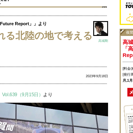
ure Report」」より
れる北陸の地で考える
高城剛
高
「高
Re
[料金(
[発行
2023年9月18日
月,1
】Vol.639（9月15日）
より