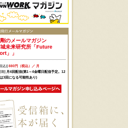
城剛のメールマガジン
城未来研究所「Future
port」」
税込)]
880円（税込）／ 月
周期]
月4回配信(第1～4金曜日配信予定。12
月は3回になる可能性あり)