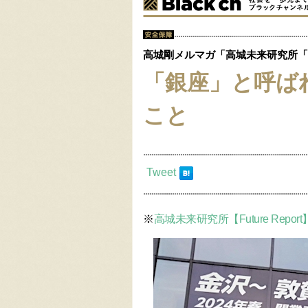
高城剛メルマガ「高城未来研究所「Fut
「銀座」と呼ば
こと
Tweet
※
高城未来研究所【Future Report