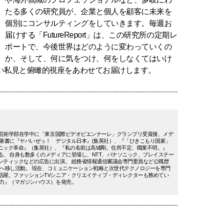
たる多くの研究員が、企業と個人を顧客に未来を
個別にコンサルティングをしていきます。毎週お
届けする「FutureReport」は、この研究所の定期レ
ポートで、今後世界はどのように変わっていくの
か、そして、何に気をつけ、何をしなくてはいけ
い私見と俯瞰的視座をあわせてお届けします。
日大芸術学部在学中に「東京国際ビデオビエンナーレ」グランプリ受賞後、メデ
 著書に『ヤバいぜっ！ デジタル日本』(集英社）、『「ひきこもり国家」
ニック革命』（集英社）、『私の名前は高城剛。住所不定、職業不明。』
る。 自身も数多くのメディアに登場し、NTT、パナソニック、プレイステー
ンティックなどの広告に出演。 総務省情報通信審議会専門委員など公職歴
欧州へ移し活動。 現在、コミュニケーション戦略と次世代テクノロジーを専門
活躍。ファッションTVシニア・クリエイティブ・ディレクターも務めてい
る力』（マガジンハウス）を発売。