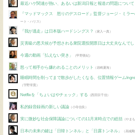
最近ハゲ関連が熱い、あるいは新潟日報と報道の問題について
『マッドマックス 怒りのデスロード』監督ジョージ・ミラー
ート・ハリス）
『我が逃走』は日本版ハードシングス？
（家入一真）
災害級の悪天候が予想される衆院選投開票日は大丈夫なんでし
今週の動画「払えない突き」
（甲野善紀）
怒って相手から嫌われることのメリット
（岩崎夏海）
睡眠時間を削ってまで散歩がしたくなる、位置情報ゲームIngr
（宇野常寛）
Netflixを「ちょいはやチェック」する
（西田宗千佳）
私的録音録画の新しい議論
（小寺信良）
実に微妙な社会保障議論についての11月末時点での総括
（やま
日本の未来の鍵は「日韓トンネル」と「日露トンネル」
（高城剛