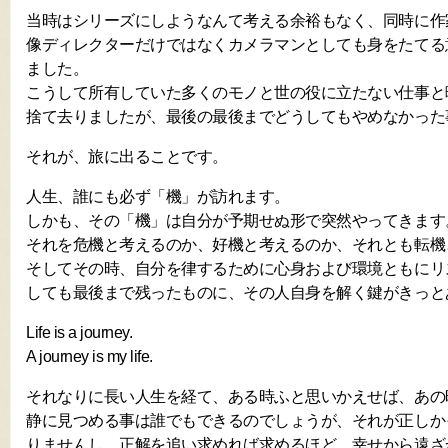
当時はシリーズにしようなんて考える余裕もなく、同時に作
像ディレクターだけではなくカメラマンとしても身をたてる
ました。
こうして所有していた多くのモノと世の役に立たない仕事と
捨て去りましたが、最後の最後までどうしてもやめなかった
それが、旅に出ることです。
人生、誰にも必ず「機」が訪れます。
しかも、その「機」は自分が予期せぬ形で突然やってきます
それを危機と考えるのか、好機と考えるのか、それとも転機
そしてその時、自分を律するために心身および環境ともにリ
しても最後まで残ったものに、その人自身を解く鍵がきっと
Life is a journey.
A journey is my life.
それなりに長い人生を経て、ある時ふと思いかえせば、あの
静に見つめる事は誰でもできるのでしょうが、それが正しか
りませんし、正解を追い求めれば求めるほど、幸せから遠ざ