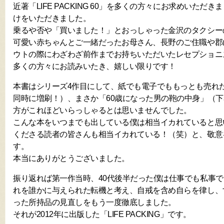
近著「LIFE PACKING 60」を多くの方々にお求めいただ
けをいただきました。
乗るや否や「買いました！」とおっしゃった金沢のタクシー
可愛い赤ちゃんとご一緒だったお母さん、長野のご住職や郡
ウトの際にわざわざ前作までお持ちいただいたレセプショニ
多くの方々にお読みいたき、嬉しい限りです！
本書はシリーズ4作目にして、紙でも電子でももっとも売れ
同時に増刷！）、まさか「60歳になった男の鞄の中身」（
方がこれほどいらっしゃるとは思いませんでした。
こんな本をいつまでも出している僕は相当イカれていると思
くださる読者の皆さんも相当イカれている！（笑）と、敬意
す。
本当にありがとうございました。
振り返れば第一作当時、40代後半だった僕は仕事でも私事
れを誰かに与えられた転機と考え、自戒を含め自らを律し、
った所持品の見直しをもう一度徹底しました。
それが2012年に出版した「LIFE PACKING」です。