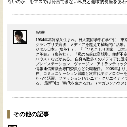
ないのか、をマスでは発言できない私見と俯瞰的視座をあわ
高城剛
1964年葛飾柴又生まれ。日大芸術学部在学中に「東
グランプリ受賞後、メディアを超えて横断的に活動。
ジタル日本』(集英社）、『「ひきこもり国家」日本
ク革命』（集英社）、『私の名前は高城剛。住所不
ハウス）などがある。 自身も数多くのメディアに登場
プレイステーション、ヴァージン・アトランティック
情報通信審議会専門委員など公職歴任。 2008年より
在、コミュニケーション戦略と次世代テクノロジー
たって活躍。ファッションTVシニア・クリエイティ
る。 最新刊は『時代を生きる力』（マガジンハウス
その他の記事