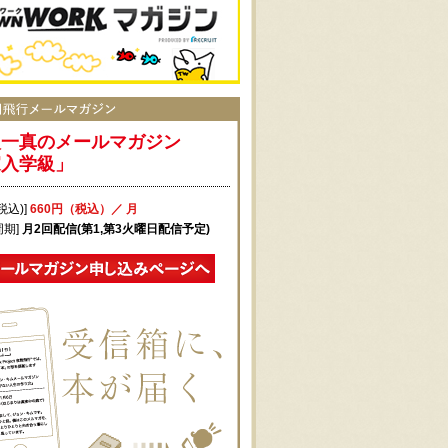
入一真のメールマガジン
家入学級」
税込)]
660円（税込）／ 月
周期]
月2回配信(第1,第3火曜日配信予定)