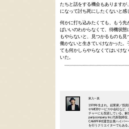
たちと話をする機会もありますが
になって討ち死にしたくないと感
何かに打ち込みたくても、もう先
ばいいのわからなくて、待機状態
もやらないと、見つかるものも見
働かないと生きていけなかった。
ても何かしらやらなくてはいけな
いた。
家入一真
1978年生まれ。起業家／
やWEBサービスや会社など、
チャーにも投資している。解放集団
partycompany Inc.代
CAMPFIRE運営企業ハイ
を行うクリエイターでもある