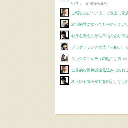
い？』
（夜間飛行編集部）
ご報告など：いままで以上に家
就活解禁になっても何やってい
心身を整えながら幸福のあり方
プログラミング言語「Python」
シンクロニシティの起こし方
（鏡
世界的な景気減速見込みで訪れ
あらゆる気候変動を想定しなけ