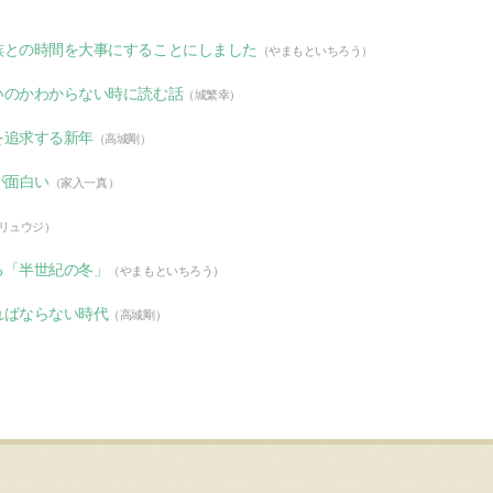
族との時間を大事にすることにしました
（やまもといちろう）
いのかわからない時に読む話
（城繁幸）
を追求する新年
（高城剛）
が面白い
（家入一真）
リュウジ）
る「半世紀の冬」
（やまもといちろう）
ればならない時代
（高城剛）