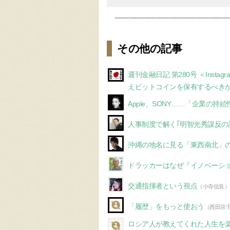
その他の記事
週刊金融日記 第280号 ＜Ins
えビットコインを保有するべき
Apple、SONY……「企業の持
人事制度で解く｢明智光秀謀反の
沖縄の地名に見る「東西南北」
ドラッカーはなぜ『イノベーシ
交通指揮者という視点
（小寺信良）
「履歴」をもっと使おう
（西田宗
ロシア人が教えてくれた人生を