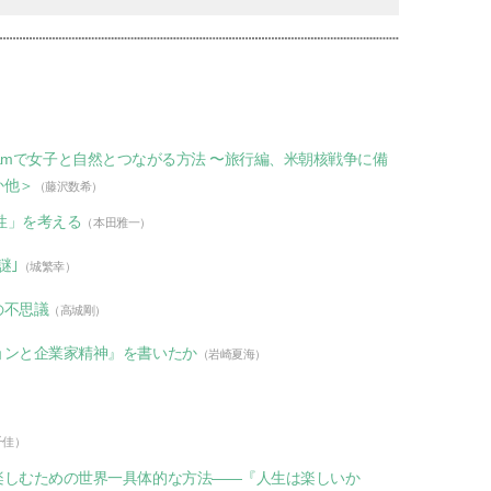
tagramで女子と自然とつながる方法 〜旅行編、米朝核戦争に備
か他＞
（藤沢数希）
続性」を考える
（本田雅一）
謎｣
（城繁幸）
の不思議
（高城剛）
ョンと企業家精神』を書いたか
（岩崎夏海）
千佳）
楽しむための世界一具体的な方法――『人生は楽しいか