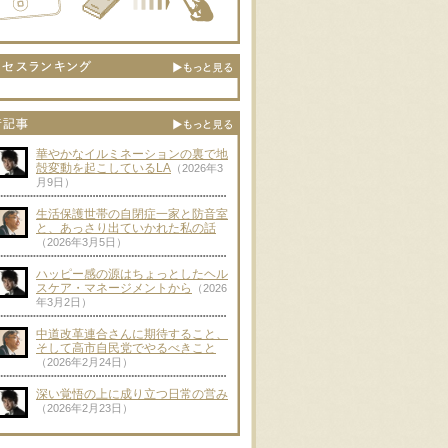
華やかなイルミネーションの裏で地
殻変動を起こしているLA
（2026年3
月9日）
生活保護世帯の自閉症一家と防音室
と、あっさり出ていかれた私の話
（2026年3月5日）
ハッピー感の源はちょっとしたヘル
スケア・マネージメントから
（2026
年3月2日）
中道改革連合さんに期待すること、
そして高市自民党でやるべきこと
（2026年2月24日）
深い覚悟の上に成り立つ日常の営み
（2026年2月23日）