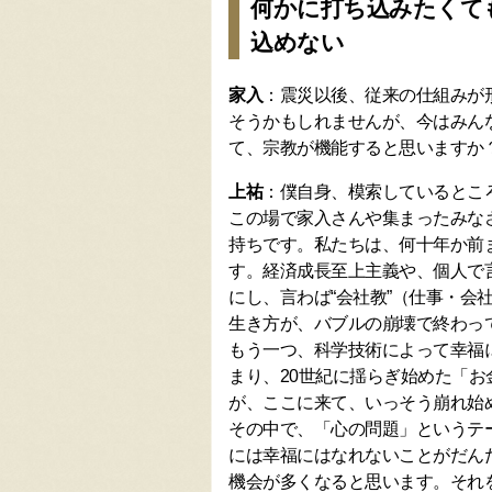
何かに打ち込みたくて
込めない
家入
：震災以後、従来の仕組みが
そうかもしれませんが、今はみん
て、宗教が機能すると思いますか
上祐
：僕自身、模索しているとこ
この場で家入さんや集まったみな
持ちです。私たちは、何十年か前
す。経済成長至上主義や、個人で
にし、言わば“会社教”（仕事・会
生き方が、バブルの崩壊で終わっ
もう一つ、科学技術によって幸福
まり、20世紀に揺らぎ始めた「
が、ここに来て、いっそう崩れ始
その中で、「心の問題」というテ
には幸福にはなれないことがだん
機会が多くなると思います。それ