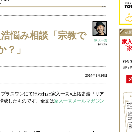
史浩悩み相談「宗教で
家入一真
家
@hbkr
か？」
「
[料金(
[発行
2014年9月26日
トプラスワンにて行われた家入一真×上祐史浩『リア
に再構成したものです。全文は
家入一真メールマガジン
。