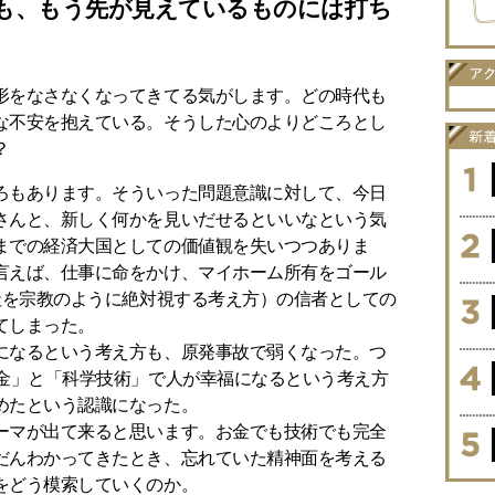
も、もう先が見えているものには打ち
形をなさなくなってきてる気がします。どの時代も
な不安を抱えている。そうした心のよりどころとし
？
ろもあります。そういった問題意識に対して、今日
さんと、新しく何かを見いだせるといいなという気
までの経済大国としての価値観を失いつつありま
言えば、仕事に命をかけ、マイホーム所有をゴール
社を宗教のように絶対視する考え方）の信者としての
てしまった。
になるという考え方も、原発事故で弱くなった。つ
お金」と「科学技術」で人が幸福になるという考え方
めたという認識になった。
ーマが出て来ると思います。お金でも技術でも完全
だんわかってきたとき、忘れていた精神面を考える
をどう模索していくのか。