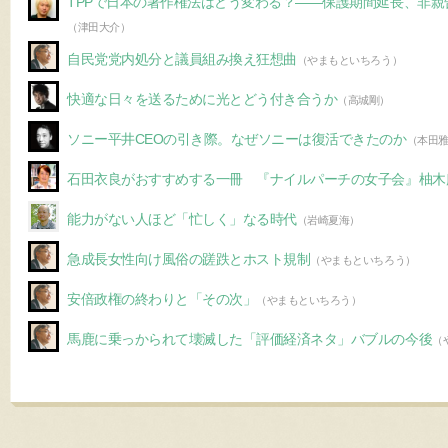
TPPで日本の著作権法はどう変わる？――保護期間延長、非
（津田大介）
自民党党内処分と議員組み換え狂想曲
（やまもといちろう）
快適な日々を送るために光とどう付き合うか
（高城剛）
ソニー平井CEOの引き際。なぜソニーは復活できたのか
（本田
石田衣良がおすすめする一冊 『ナイルパーチの女子会』柚木
能力がない人ほど「忙しく」なる時代
（岩崎夏海）
急成長女性向け風俗の蹉跌とホスト規制
（やまもといちろう）
安倍政権の終わりと「その次」
（やまもといちろう）
馬鹿に乗っかられて壊滅した「評価経済ネタ」バブルの今後
（