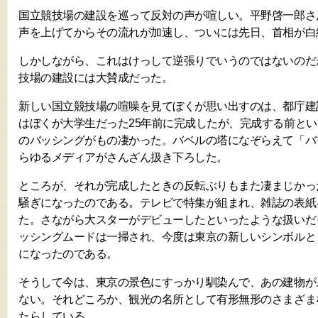
国立競技場の建設を巡って反対の声が喧しい。平野啓一郎さ
声を上げてからその流れが加速し、ついには先日、首相が白
しかしながら、これはけっして逆張りでいうのではないのだ
技場の建設には大賛成だった。
新しい国立競技場の喧噪を見てぼくが思い出すのは、都庁建
はぼくが大学生だった25年前に完成したが、完成する前と
のバッシングがもの凄かった。バベルの塔になぞらえて「バ
らゆるメディアがさんざん扱き下ろした。
ところが、それが完成したときの反転ぶりもまた凄まじかっ
騒ぎになったのである。テレビで特集が組まれ、雑誌の表紙
た。さながら大スターがデビューしたといったような扱いだ
ッシングムードは一掃され、今度は東京の新しいシンボルと
になったのである。
そうして今は、東京の景色にすっかり馴染んで、あの建物が
ない。それどころか、観光の名所として有形無形のさまざま
たらしている。