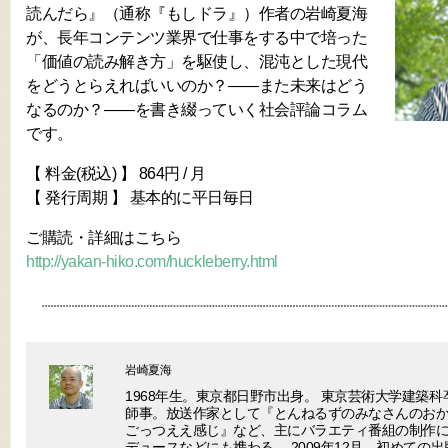
読んだら』（通称『もしドラ』）作者の岩崎夏海
が、長年コンテンツ業界で仕事をする中で培った
「価値の読み解き方」を駆使し、混沌とした現代
をどうとらえればいいのか？――また未来はどう
なるのか？――を書き綴っていく社会評論コラム
です。
【 料金(税込) 】 864円 / 月
【 発行周期 】 基本的に平日毎日
ご購読・詳細はこちら
http://yakan-hiko.com/huckleberry.html
岩崎夏海
1968年生。東京都日野市出身。 東京芸術大学建築
師事。放送作家として『とんねるずのみなさんのお
ごっつええ感じ』など、主にバラエティ番組の制作に参
デュースなどにも携わる。 2009年12月、初めての