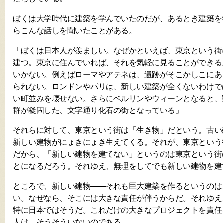
ぼくは大学時代に建築を学んでいたのだが、あるとき建築を
らこんな話しを聞いたことがある。
「ぼくは日本人が羨ましい。なぜかといえば、東京という街
建つ。東京に住んでいれば、それを気軽に見ることができる
いかない。例えばローマやアテネは、遺跡がそこかしこにあ
られない。ロンドンやパリは、新しい建築が全くないわけで
い町並みを壊せない。さらにベルリンやウィーンとなると、
群が凝固した、文字通り化石の街となっている」
それらに対して、東京という街は「生き物」だという。古い
新しい建物がにょきにょき生えてくる。それが、東京という
だから、「新しい建物を建てない」というのは東京という街
とになるだろう。それゆえ、無理をしてでも新しい建物を建
ところで、新しい建物——それも巨大建築を作るというのは
い。なぜなら、そこには大きな責任が伴うからだ。それゆえ
特に日本ではそうだ。これだけの大きなプロジェクトを責任
人は、そうそういないのである。