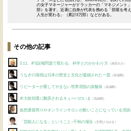
の女子マネージャーがドラッカーの「マネジメント」
部）を著す。近著に自身が代表を務める「部屋を考
人生が変わる」（累計3万部）などがある。
その他の記事
3.11、iPS誤報問題で変わる、科学とのかかわり方
（津田大介）
うなぎの蒲焼は日本の歴史と文化が凝縮された一皿
（高城剛）
リピーターが愛してやまない世界屈指の炭酸泉
（高城剛）
米大統領選に翻弄されるキューバのいま
（高城剛）
仮想通貨周りやオンラインサロンが酷いことになっている現状
「芸能人になる」ということ–千秋の場合
（天野ひろゆき）