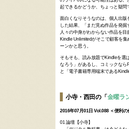
起できるかどうか、ちょっと疑問
面白くなりそうなのは、個人出版をしてい
した結果、「まだ見ぬ作品を発掘
人々の中身がわからない作品を目
Kindle Unlimitedがそこ
ーンかと思う。
そもそも、読み放題でKindle
なろう」があるし、コミックならPi
と「電子書籍専用端末であるKind
小寺・西田の「
金曜ラ
2016年07月01日 Vol.088 ＜便
01 論壇【小寺】