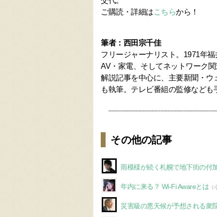
交代。
ご購読・詳細は
こちら
から！
筆者：西田宗千佳
フリージャーナリスト。1971年
AV・家電、そしてネットワーク
解説記事を中心に、主要新聞・ウ
も執筆。テレビ番組の監修なども
その他の記事
雨模様が続く札幌で地下街の付
年内に来る？ Wi-Fi Awareとは
（
災害級の悪天候が予想される衆