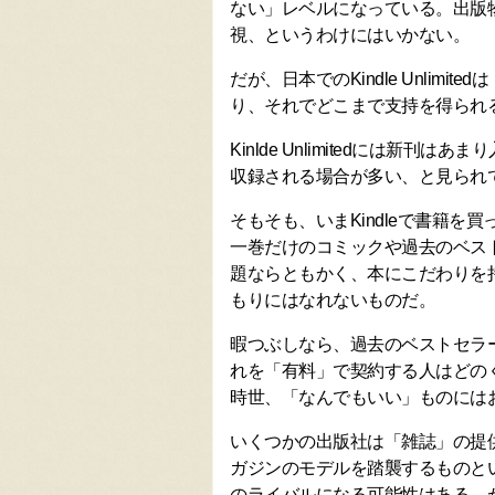
ない」レベルになっている。出版物
視、というわけにはいかない。
だが、日本でのKindle Unlim
り、それでどこまで支持を得られ
Kinlde Unlimitedには新
収録される場合が多い、と見られ
そもそも、いまKindleで書籍
一巻だけのコミックや過去のベス
題ならともかく、本にこだわりを
もりにはなれないものだ。
暇つぶしなら、過去のベストセラ
れを「有料」で契約する人はどの
時世、「なんでもいい」ものには
いくつかの出版社は「雑誌」の提
ガジンのモデルを踏襲するものと
のライバルになる可能性はある。が、Ki