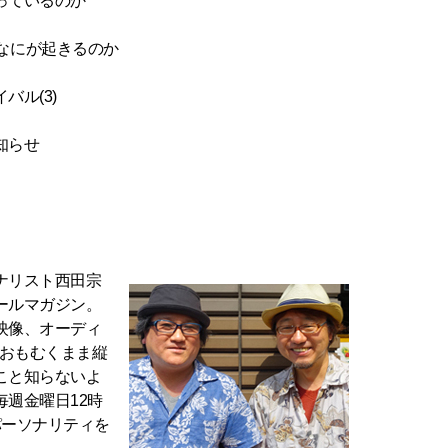
っているのか
上陸でなにが起きるのか
ル(3)
知らせ
ナリスト西田宗
ールマガジン。
映像、オーディ
のおもむくまま縦
こと知らないよ
週金曜日12時
パーソナリティを