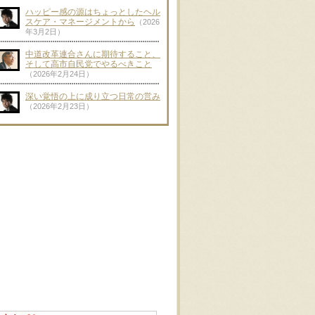
ハッピー感の源はちょっとしたヘル
スケア・マネージメントから
（2026
年3月2日）
中道改革連合さんに期待すること、
そして高市自民党でやるべきこと
（2026年2月24日）
深い覚悟の上に成り立つ日常の営み
（2026年2月23日）