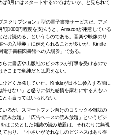
めば8月にはスタートするのではないか、と見られて
わゆる「サブスクリプション」型の電子書籍サービスだ。アメ
額1000円程度を支払うと、Amazonが用意している
なだけ読める、というものである。音楽や映像のサ
への入場券」に例えられることが多いが、Kindle
「会員制電子書籍図書館への入場券」である。
さらに書店や出版社のビジネスが打撃を受けるので
はそこまで単純だとは思えない。
ひどく反発していた。Kinldeが日本に参入する前に
は許せない」と怒りに似た感情を露わにする人もい
ことも言ってはいられない。
ているが、スマートフォン向けのコミックや雑誌の
の読み放題」「広告ベースの読み放題」というビジ
ンをはじめとした雑誌の読み放題は、それなりに無視
えており、「小さいがそれなしのビジネスはあり得