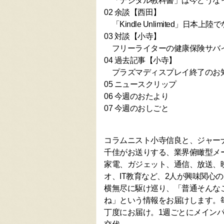
「デジタル教科書」は今どうな
02 余談【西田】
「Kindle Unlimited」日本
03 対談【小寺】
フリーライターの健康保険サバイバ
04 過去記事【小寺】
プラズマディスプレイ終了のお
05 ニュースクリップ
06 今週のおたより
07 今週のおしごと
コラムニスト小寺信良と、ジャー
千佳がお送りする、業界俯瞰型メ
家電、ガジェット、通信、放送、
オ、IT教育など、2人が興味関心
横無尽に駆け巡り、「普通そんな
ね」という情報をお届けします。毎
丁度にお届け。1週ごとにメイン