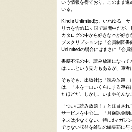
いう情報を得ており、このまま進
いる。
Kindle Unlimitedは、い
リカを含め11ヶ国で展開中だが、月
カタログの中から好きな本が好き
ブスクリプションは「会員制図書館
Unlimitedの場合にはまさに
書籍不況の中、読み放題になって
は……という見方もあるが、筆者
そもそも、出版社は「読み放題」に
は、「本を一山いくらにする存在
たほどだ。しかし、いまやそんな
「ついに読み放題！」と注目され
サービスを中心に、「月額課金制
ネスは少なくない。特にdマガジ
できない収益を雑誌の編集部に与