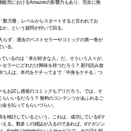
販売におけるAmazonの影響力もあり、完全に無
itedは「数万冊」レベルからスタートすると言われてお
るか、という疑問が付いて回る。
刊はあまり入らず、過去のベストセラーやコミックの第一巻が
ている。
を買っているのは「本が好きな人」だ。そういう人々が、
トセラーにどれだけ興味を持つだろう？ 新刊読み放
持つ人は、本代をケチってまで「中身をケチる」つ
ーもお試し感覚のコミックもアリだろう。では、そ
くらいいるだろう？ 無料のコンテンツがあふれるご
お金を払ってもらいづらい。
供を検討しているという。これは、成功しているdマ
いえる。数多くの雑誌が入るのであれば、dマガジン
ndle Unlimitedというサービスで、その辺を想