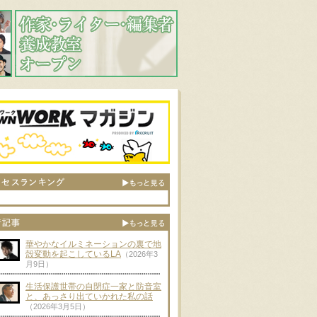
華やかなイルミネーションの裏で地
殻変動を起こしているLA
（2026年3
月9日）
生活保護世帯の自閉症一家と防音室
と、あっさり出ていかれた私の話
（2026年3月5日）