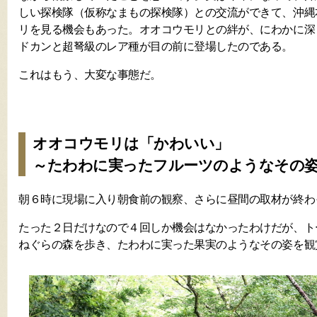
しい探検隊（仮称なまもの探検隊）との交流ができて、沖縄
リを見る機会もあった。オオコウモリとの絆が、にわかに深
ドカンと超弩級のレア種が目の前に登場したのである。
これはもう、大変な事態だ。
オオコウモリは「かわいい」
～たわわに実ったフルーツのようなその
朝６時に現場に入り朝食前の観察、さらに昼間の取材が終わ
たった２日だけなので４回しか機会はなかったわけだが、ト
ねぐらの森を歩き、たわわに実った果実のようなその姿を観