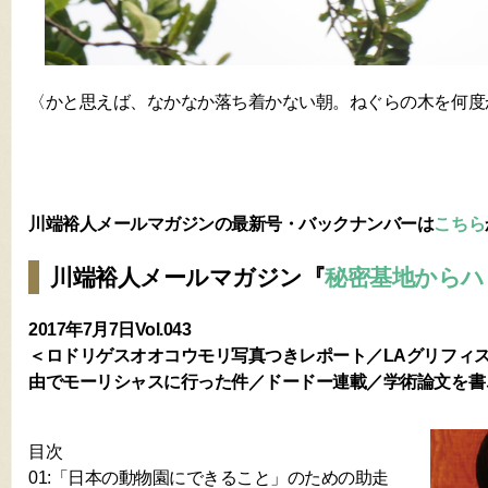
〈かと思えば、なかなか落ち着かない朝。ねぐらの木を何度
川端裕人メールマガジンの最新号・バックナンバーは
こちら
川端裕人メールマガジン『
秘密基地からハ
2017年7月7日Vol.043
＜ロドリゲスオオコウモリ写真つきレポート／LAグリフィ
由でモーリシャスに行った件／ドードー連載／学術論文を書
目次
01:「日本の動物園にできること」のための助走