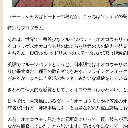
〈モーリシャスはドードーの島だが、こっちはソリテアの島
特別なプログラム。
それは、世界で一番希少なフルーツバット（オオコウモリ）
るロドリゲスオオコウモリのねぐらを地元の人の協力で発見
もちろん、IUCNのレッドリストのステータスはCR（絶滅危
英語でフルーツバットというと、日本語ではオオコウモリの
りひ果物食だ。種子の散布者でもある。フライングフォック
があるが、まさに「空飛ぶキツネ」みたいな風貌をしている
きわめて個人的な感覚として、オオコウモリはかわいい。と
日本では、大東島にいるダイトウオオコウモリや小笠原のオ
有名だけれど、沖縄本島にも、石垣島などの八重山諸島にも
以前、オオコウモリ見たさに石垣島にいって、夜、彼らが群
ながら観察していたことを思い出す。実は今年になって、沖