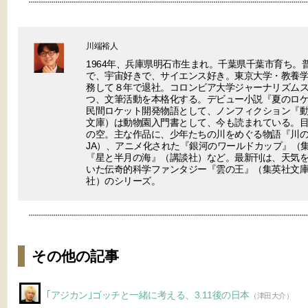
川端裕人
1964年、兵庫県明石市生まれ。千葉県千葉市育ち。
で、宇宙好きで、サイエンス好き。東京大学・教養
務して８年で退社。コロンビア大学ジャーナリズム
つ、文筆活動を本格化する。デビュー小説『夏のロ
民間ロケット開発物語として、ノンフィクション『
文庫）は動物園入門書として、今も読まれている。
の空。主な作品に、少年たちの川をめぐる物語『川
JA）、アニメ化された『銀河のワールドカップ』（
『星と半月の海』（講談社）など。最新刊は、天気を
いた伝奇的科学ファンタジー『雲の王』（集英社文
社）のシリーズ。
その他の記事
｢アジカン｣ゴッチと一緒に考える、3.11後の日本
（津田大介）