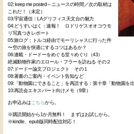
02: keep me posted～ニュースの時間／次の取材は
これだ！（未定）
03:宇宙通信：LAグリフィス天文台の魅力
04:どうすいはく：速報！ ロドリゲスオオコウモ
リ写真つきレポート
05:旅ログ：トルコ経由でモーリシャスに行った件
〜空の旅を快適にするコツはあるか？
06:連載・ドードーをめぐる堂々めぐり（43）
絶滅動物作家のエロール・フラーを訪ねる その２
07:ドードー論文プロジェクト その１
08:著書のご案内・イベント告知など
09:「動物園にできること」を再読する：第十章「動物園を
10:再読会エキスパート向けメモ（9章）
お申込みは
こちら
から。
※購読開始から1か月無料！ まずはお試しから。
※kindle、epub版同時配信対応！