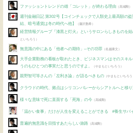
ファッショントレンドの雄「コレット」が終わる理由
（高城剛）
週刊金融日記 第302号【コインチェックで人類史上最高額の
結、暗号通貨は冬の時代へ他】
（藤沢数希）
経営情報グループ『漆黒と灯火』というサロンらしきものを始
といちろう）
無意識の中にある「他者への期待」–その功罪
（名越康文）
大手企業勤務の看板が取れたとき、ビジネスマンはそのスキル
うのもひとつの事実だと思うのですよ。
（やまもといちろう）
親野智可等さんの「左利き論」が語るべきもの
（やまもといちろう
クラウドの時代、拠点はシリコンバレーからシアトルへと移り
様々な意味で死に直面する「死海」の今
（高城剛）
「温かい食事」だけが人生を変えることができる #養生サバイ
普遍的無意識を目指すあたらしい旅路
（高城剛）