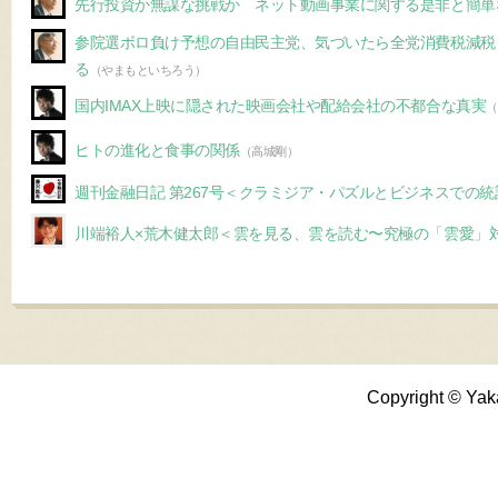
先行投資か無謀な挑戦か ネット動画事業に関する是非と簡単
参院選ボロ負け予想の自由民主党、気づいたら全党消費税減税
る
（やまもといちろう）
国内IMAX上映に隠された映画会社や配給会社の不都合な真実
（
ヒトの進化と食事の関係
（高城剛）
週刊金融日記 第267号＜クラミジア・パズルとビジネスでの
川端裕人×荒木健太郎＜雲を見る、雲を読む〜究極の「雲愛」
Copyright © Yak