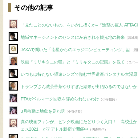
その他の記事
「見たことのないもの」をいかに描くか–『進撃の巨人 ATTACK O
地域マネージメントのセンスに左右される観光地の将来
（高城剛
JAXAで聞いた「衛星からのエッジコンピューティング」話
（西
映画『ミリキタニの猫』と『ミリキタニの記憶』を観て
（ロバー
いつもは持たない望遠レンズで臨む世界遺産パンタナル大湿原
トランプさん滅茶苦茶やりすぎた結果が出始めるのではないか
PTAがベルマーク回収を辞められないわけ
（小寺信良）
3月移動に地獄を見た話
（小寺信良）
真の映画ファンが、ピンク映画にたどりつく入口！ 高校生から観れ
ェス2021」がテアトル新宿で開催中
（切通理作）