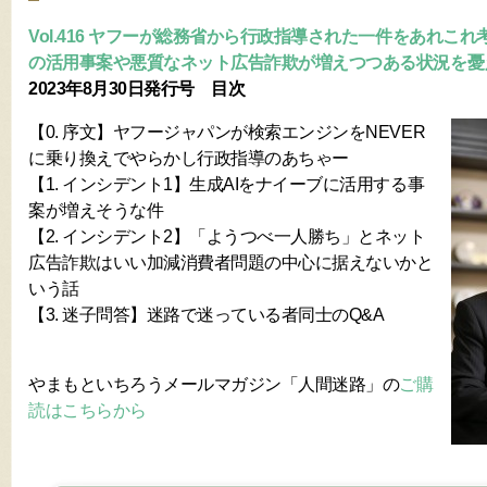
Vol.416 ヤフーが総務省から行政指導された一件をあれこれ
の活用事案や悪質なネット広告詐欺が増えつつある状況を憂
2023年8月30日発行号 目次
【0. 序文】ヤフージャパンが検索エンジンをNEVER
に乗り換えでやらかし行政指導のあちゃー
【1. インシデント1】生成AIをナイーブに活用する事
案が増えそうな件
【2. インシデント2】「ようつべ一人勝ち」とネット
広告詐欺はいい加減消費者問題の中心に据えないかと
いう話
【3. 迷子問答】迷路で迷っている者同士のQ&A
やまもといちろうメールマガジン「人間迷路」の
ご購
読はこちらから