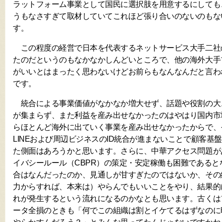
ラットフォーム事業として国民に選択肢を用意するにしても
うもなさすぎて取材していてこれほど張り合いのないのもな
す。
この程度の経営で日本を代表するネットサービス大手二社
たのだというのもなかなかしんどいところで、他の海外大手
がいいとはまったく思わないけどお前らもなんなんだと言わ
です。
統合による事業価値がなかなか増大せず、話題や役割の大
が集まらず、また利益を産み出せなかったのはやはり国内市
らほとんど海外に出ていく事業を産み出せなかったからで、
LINEおよび周辺ビジネスのID統合が進まないことで顧客基
た側面はあろうかと思います。さらに、中華アクセス問題が
イバシールール（CBPR）の策定・安定稼働も困難であると
合はなんだったのか、見通しが甘すぎたのではないか、その
力からすれば、本来は）やらんでもいいことをやり、結果的
れが発生するという流れになるのかなとも思います。古くは
ータ全損のときも「何でこの組織は割とイケてるはずなのに