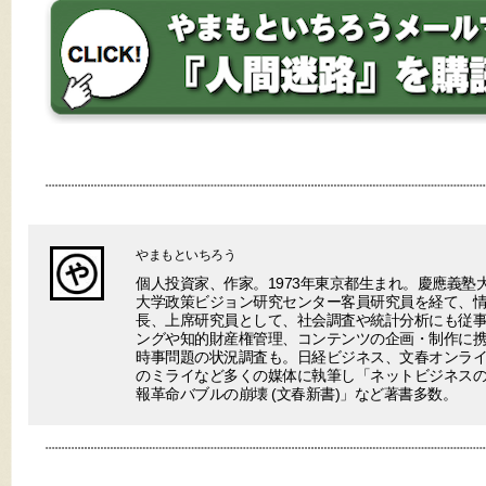
やまもといちろう
個人投資家、作家。1973年東京都生まれ。慶應義塾
大学政策ビジョン研究センター客員研究員を経て、
長、上席研究員として、社会調査や統計分析にも従事
ングや知的財産権管理、コンテンツの企画・制作に
時事問題の状況調査も。日経ビジネス、文春オンラ
のミライなど多くの媒体に執筆し「ネットビジネスの終わり(V
報革命バブルの崩壊 (文春新書)」など著書多数。