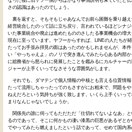
なった後に旧ヤフー側からはかなり事情説明も来ていたと伝
さの認識はあったのでしょう。
裏を返すと、そもそもじゃあなんでお前ら困難を乗り越えヤ
経営統合したのって話に立ち戻り、言われているほどシナジ
いた事業統合や廃止は進めたもののさしたる事業機会の増大
現在に至っています。ヤフーからすれば、LINEの人たちが
たってお手並み拝見の面はあったのかもしれませんが、本件も
い「やっちゃえよ」のノリで突き進んでみたら心ある内部か
に総務省から怒られに発展したことを鑑みるにカルチャーの
ジャーが上手くいってなさそうな雰囲気がします。
それでも、ダマテンで個人情報の中核とも言える位置情報
たって流用しちゃったってのもさすがにお粗末で、問題をや
ねえだろという気持ちが強く致します。いくら上手くいって
まりなんじゃないでしょうか。
関係先の誰に伺ってもただただ「仕切れてないよなあ」と
るのであって、そこに何かもの凄い漆黒の巨悪があるぞとか
でやってみたら燃えましたという話であって、せめて国内系