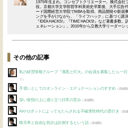
1975年生まれ。コンセプトクリエーター。株式会社
役。京都大学文学部哲学科美術史卒業後、大手広告
ード国際経営大学院でMBAを取得。商品開発や新規
ングを手がけながら、「ライフハック」に基づく講
『IDEA HACKS!』『TIME HACKS!』など著書
ェネレーション』。2010年から立教大学リーダーシ
その他の記事
私の経営情報グループ『漆黒と灯火』の会員を募集したら一日
う）
手習いとしてのオンライン・エデュケーションのすすめ
（高城剛
深い覚悟の上に成り立つ日常の営み
（高城剛）
AIやロボットによってもたらされる不確実性時代の雲行き
（高
晴天率と自由な気分は比例するという話
（高城剛）