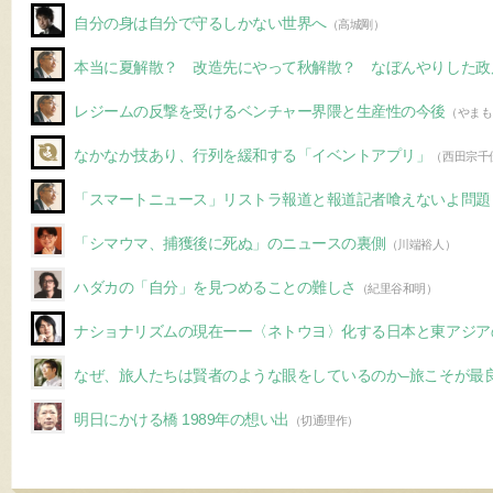
自分の身は自分で守るしかない世界へ
（高城剛）
本当に夏解散？ 改造先にやって秋解散？ なぼんやりした政
レジームの反撃を受けるベンチャー界隈と生産性の今後
（やまも
なかなか技あり、行列を緩和する「イベントアプリ」
（西田宗千
「スマートニュース」リストラ報道と報道記者喰えないよ問題
「シマウマ、捕獲後に死ぬ」のニュースの裏側
（川端裕人）
ハダカの「自分」を見つめることの難しさ
（紀里谷和明）
ナショナリズムの現在ーー〈ネトウヨ〉化する日本と東アジア
なぜ、旅人たちは賢者のような眼をしているのか–旅こそが最
明日にかける橋 1989年の想い出
（切通理作）