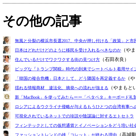
その他の記事
無風と分裂の横浜市長選2017、中央が押し付ける「政策」と市
（やま
日本はどれだけどのように移民を受け入れるべきなのか
（石田衣良）
住んでいるだけでワクワクする街の見つけ方
ビッグな『トランプ関税』時代の到来でシートベルト着用サイ
（や
「韓国の複合危機」日本として、どう隣国を再定義するか
（やまもと
揺れる情報商材 違法化、摘発への流れが強まる
新「MacBook」を使ってみたらーー「ペタペタ」キーボード礼
ロシアによるウクライナ侵略が与えるもうひとつの台湾有事へ
可視化されているネットでの珍説や陰謀論に対するエトセトラ
フィンテックとしての仮想通貨とイノベーションをどう培い社
（高城
ファッショントレンドの雄「コレット」が終わる理由