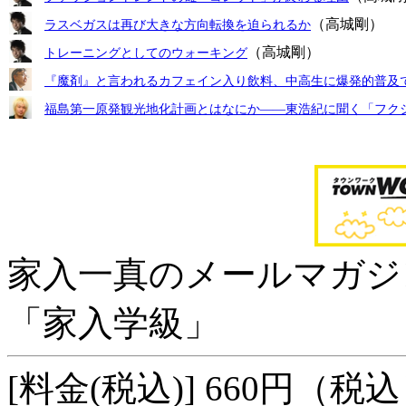
（高城剛）
ラスベガスは再び大きな方向転換を迫られるか
（高城剛）
トレーニングとしてのウォーキング
『魔剤』と言われるカフェイン入り飲料、中高生に爆発的普及
福島第一原発観光地化計画とはなにか――東浩紀に聞く「フク
家入一真のメールマガジ
「家入学級」
[料金(税込)]
660円（税込