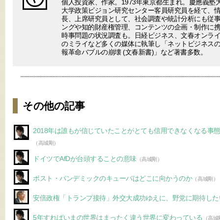
個人投資家、作家。1973年東京都生まれ。慶應義塾
大学政策ビジョン研究センター客員研究員を経て、
長、上席研究員として、社会調査や統計分析にも従事
ングや知的財産権管理、コンテンツの企画・制作に
時事問題の状況調査も。日経ビジネス、文春オンラ
のミライなど多くの媒体に執筆し「ネットビジネスの終わり(V
報革命バブルの崩壊 (文春新書)」など著書多数。
その他の記事
2018年は誰もが信じていたことがとても信用できなくなる事
（高城剛）
ドイツでAfDが台頭することの意味
（高城剛）
ポスト・パンデミックのキューバはどこに向かうのか
（高城剛）
安倍政権「トランプ接待」外交大成功ゆえに、野党に期待した
5年すればいまの世界はまったく違う世界に変わっている
（高城