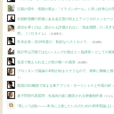
父親の背中、母親の禁止–『ドラゴンボール』に学ぶ好奇心の
北朝鮮危機の背後にある金正恩の怯えとアメリカのメッセージ
成功を導くのは、誰からも評価されない「助走期間」だ–天才
間」（ソロタイム）
（名越康文）
年末企画：2019年度の「私的なベストカメラ」
（高城剛）
統計学は万能ではない–ユングが抱えた＜臨床医＞としての葛
花見で教えられるこの世の唯一の真実
（高城剛）
ブロッキング議論の本戦が始まりそうなので、簡単に概略と推
う）
英国のEU離脱で深まる東アフリカ・モーリシャスと中国の絆
（
迷子問答代表質問：生成AIの波に翻弄される映像制作者
（やまも
“美しい”は強い――本当に上達したい人のための卓球理論(上)
（