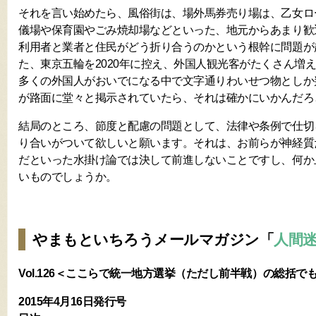
それを言い始めたら、風俗街は、場外馬券売り場は、乙女ロ
儀場や保育園やごみ焼却場などといった、地元からあまり歓
利用者と業者と住民がどう折り合うのかという根幹に問題が
た、東京五輪を2020年に控え、外国人観光客がたくさん増
多くの外国人がおいでになる中で文字通りわいせつ物としか
が路面に堂々と掲示されていたら、それは確かにいかんだろ
結局のところ、節度と配慮の問題として、法律や条例で仕切
り合いがついて欲しいと願います。それは、お前らが神経質
だといった水掛け論では決して前進しないことですし、何か
いものでしょうか。
やまもといちろうメールマガジン「
人間
Vol.126＜ここらで統一地方選挙（ただし前半戦）の総括
2015年4月16日発行号