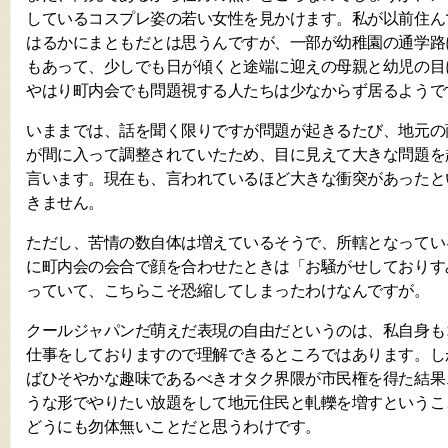
しているコスプレ姿の若い女性を見かけます。私が以前住ん
はるかにまともだとは思うんですが、一部が幼稚園の通学路
もあって、少しでも日が傾くと途端に迎えの母親と幼児の目
やはり町内会でも問題視する人たちは少なからず居るようで
いままでは、話を聞く限りですが問題が起きるたび、地元の
が間に入って調整されていたため、目に見えて大きな問題を
言います。現在も、言われているほど大きな衝突があったと
きません。
ただし、苦情の数自体は増えているそうで、所轄となってい
に町内会の会合で顔を合わせたときは「お騒がせしておりす
っていて、こちらこそ恐縮してしまったわけなんですが。
クールジャパンだ萌えだ表現の自由だというのは、私自身も
仕事をしておりますので理解できるところではあります。し
ばひそやかな趣味であるべきオタク界隈が市民権を得た結果
うな形でやりたい放題をして地元住民と軋轢を増すというこ
どうにも勿体無いことだと思うわけです。