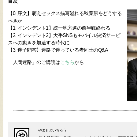
目次
【0. 序文】萌えセックス描写溢れる秋葉原をどうする
べきか
【1. インシデント1】統一地方選の前半戦終わる
【2. インシデント2】大手SNSもモバイル決済サービ
スへの動きを加速する時代に
【3. 迷子問答】迷路で迷っている者同士のQ&A
「人間迷路」のご購読は
こちら
から
やまもといちろう