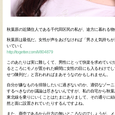
秋葉原の近隣住人である千代田区民の私が、途方に暮れる物
秋葉原は最低だ。女性が声をあげなければ「男さえ気持ちが
いていく
http://togetter.com/li/804879
このあたりは実に難しくて、男性にとって快楽を求めていけ
るところにモノが置かれた瞬間に女性の目にも入るわけでし
せつ陳列だ」と言われればまあそうなのかもしれません。
自分が嫌なものを排除したいに過ぎないのか、適切なゾーニ
するべきなのか議論は尽きないんですが、私の自宅から秋葉
東北線を乗りにいくことはたまにありまして、その通りに結
然と面に設置されていたりするんですよね。
また、商売であるから仕方の無いところなのでしょうが、メ