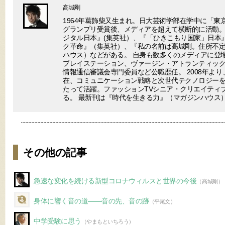
高城剛
1964年葛飾柴又生まれ。日大芸術学部在学中に「東
グランプリ受賞後、メディアを超えて横断的に活動。
ジタル日本』(集英社）、『「ひきこもり国家」日本
ク革命』（集英社）、『私の名前は高城剛。住所不
ハウス）などがある。 自身も数多くのメディアに登場
プレイステーション、ヴァージン・アトランティック
情報通信審議会専門委員など公職歴任。 2008年より
在、コミュニケーション戦略と次世代テクノロジー
たって活躍。ファッションTVシニア・クリエイティ
る。 最新刊は『時代を生きる力』（マガジンハウス
その他の記事
急速な変化を続ける新型コロナウィルスと世界の今後
（高城剛）
身体に響く音の道――音の先、音の跡
（平尾文）
中学受験に思う
（やまもといちろう）