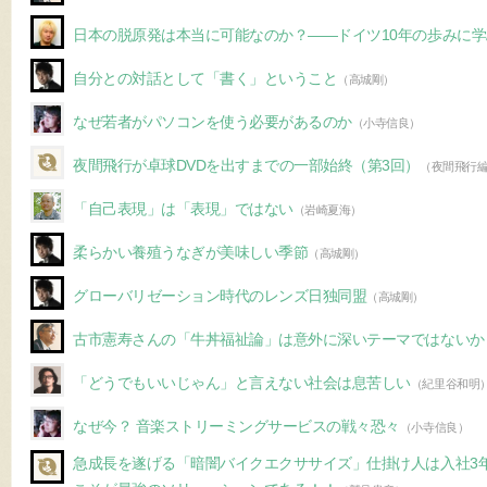
日本の脱原発は本当に可能なのか？――ドイツ10年の歩みに
自分との対話として「書く」ということ
（高城剛）
なぜ若者がパソコンを使う必要があるのか
（小寺信良）
夜間飛行が卓球DVDを出すまでの一部始終（第3回）
（夜間飛行
「自己表現」は「表現」ではない
（岩崎夏海）
柔らかい養殖うなぎが美味しい季節
（高城剛）
グローバリゼーション時代のレンズ日独同盟
（高城剛）
古市憲寿さんの「牛丼福祉論」は意外に深いテーマではないか
「どうでもいいじゃん」と言えない社会は息苦しい
（紀里谷和明
なぜ今？ 音楽ストリーミングサービスの戦々恐々
（小寺信良）
急成長を遂げる「暗闇バイクエクササイズ」仕掛け人は入社3