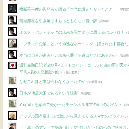
横断幕事件の告発者が語る「本当に訴えたかったこと」
（宇都宮
南国滞在を引き延ばすもっともらしい言い訳
（高城剛）
ポスト・パンデミックの未来を示すように思えるバルセロナ
（
「ブラック企業」という秀逸なネーミングに隠された不都合な
本当に自分が進みたい未来へ通じる道はどこにあるのか
（高城剛
週刊金融日記 第289号<ビットコイン・ゴールド 金の雨が天
平均未踏の15連騰か他＞
（藤沢数希）
なぜこれほど本は売れなくなったのか
（岩崎夏海）
日本が地震大国であるという現実
（高城剛）
YouTubeを始めて分かったチャンネル運営の5つのポイント
（岩
アップル固有端末IDの流出から見えてくるスマホのプライバシ
『「赤毛のアン」で英語づけ』(2) 何げないものへの〝感激力