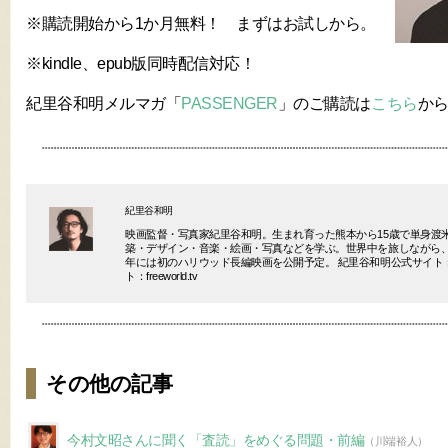
※購読開始から1か月無料！ まずはお試しから。
※kindle、epub版同時配信対応！
紀里谷和明メルマガ「
PASSENGER
」のご購読は
こちら
か
紀里谷和明
映画監督・写真家紀里谷和明。生まれ育った熊本から15歳で単身渡
築・デザイン・音楽・絵画・写真などを学ぶ。世界中を旅しながら、P
年には初のハリウッド長編映画を公開予定。 紀里谷和明公式サイト：Kiri
ト：freeworld.tv
その他の記事
今村文昭さんに聞く「査読」をめぐる問題・前編
（川端裕人）