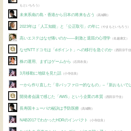
もといちろう）
未来系南の島・香港から日本の将来を占う
（高城剛）
2023年は「人工知能」と「公正取引」の年に
（やまもといちろう）
高いエステはなぜ痛いのか――刺激と退屈の心理学
（名越康文）
なぜNTTドコモは「dポイント」への移行を急ぐのか
（西田宗千
株の運用、まずはゲームから
（石田衣良）
3月移動に地獄を見た話
（小寺信良）
一から作り直した「非バッファロー的なもの」–『新おもいで
開発者会議で感じた「AWS」という企業の本質
（西田宗千佳）
長寿国キューバの秘訣は予防医療
（高城剛）
NAB2017でわかったHDRのインパクト
（小寺信良）