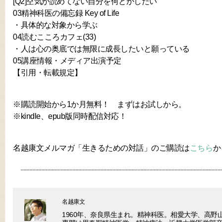
[Q2]空気が読めてない自分を何とかしたい
03精神科医の備忘録 Key of Life
・具体的な対象から学ぶ
04読むこころカフェ(33)
・人は心の奥底では無限に成長したいと願っている
05講座情報・メディア出演予定
【引用・転載規定】
※購読開始から1か月無料！ まずはお試しから。
※kindle、epub版同時配信対応！
名越康文メルマガ「生きるための対話」のご購読は
こちら
か
名越康文
1960年、奈良県生まれ。精神科医。相愛大学、高野