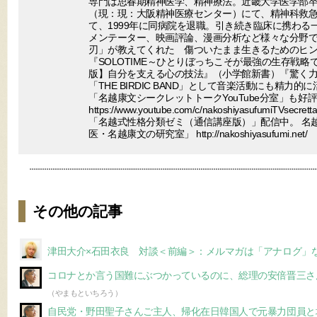
専門は思春期精神医学、精神療法。近畿大学医学部
（現：現：大阪精神医療センター）にて、精神科救
て、1999年に同病院を退職。引き続き臨床に携わる
メンテーター、映画評論、漫画分析など様々な分野で
刃」が教えてくれた 傷ついたまま生きるためのヒ
『SOLOTIME～ひとりぼっちこそが最強の生存戦
版】自分を支える心の技法』（小学館新書）『驚く
「THE BIRDIC BAND」として音楽活動にも精力的に
「名越康文シークレットトークYouTube分室」も好
https://www.youtube.com/c/nakoshiyasufumiTV
「名越式性格分類ゼミ（通信講座版）」配信中。 名
医・名越康文の研究室」 http://nakoshiyasufumi.net/
その他の記事
津田大介×石田衣良 対談＜前編＞：メルマガは「アナログ」
コロナとか言う国難にぶつかっているのに、総理の安倍晋三さ
（やまもといちろう）
自民党・野田聖子さんご主人、帰化在日韓国人で元暴力団員と