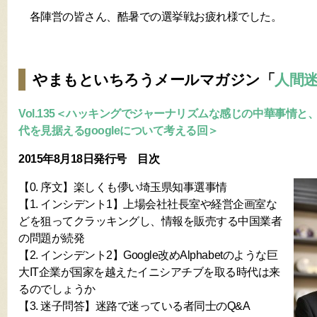
各陣営の皆さん、酷暑での選挙戦お疲れ様でした。
やまもといちろうメールマガジン「
人間
Vol.135＜ハッキングでジャーナリズムな感じの中華事情
代を見据えるgoogleについて考える回＞
2015年8月18日発行号 目次
【0. 序文】楽しくも儚い埼玉県知事選事情
【1. インシデント1】上場会社社長室や経営企画室な
どを狙ってクラッキングし、情報を販売する中国業者
の問題が続発
【2. インシデント2】Google改めAlphabetのような巨
大IT企業が国家を越えたイニシアチブを取る時代は来
るのでしょうか
【3. 迷子問答】迷路で迷っている者同士のQ&A