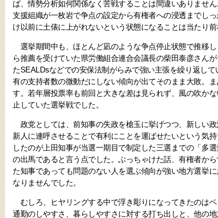
ば、情勢分析如何関係なく苦戦することは間違いありません
支援組織が一枚岩で争点の設定から有権者への浸透までしっ
け以前に土俵に上がれないという状態になることは当たり前
選挙期間中も、ほとんど凪のような争点停止状態で推移し
ら推薦を受けていた県労働組合連合会議長の柴田泰彦さんが
たSEALDsなどでの安保法制がらみで強い主張を繰り返し
有の支持者数の微動だにしない傾向が出てそのまま大敗。ま
す。若年層投票率も前回と大きな差は見られず、風の吹かな
止していた選挙戦でした。
政党としては、前知事の失政を槍玉に挙げつつ、新しい政
新人に連呼させることで有利にことを運ばせたいという気持
したのが上田知事が当選一期目で制定した三選までの「多選
の出馬であると言う点でした。ぶっちゃけた話、有権者から
た知事であっても問題のない人を選ぶ傾向が強い地方選挙に
なりませんでした。
むしろ、ヒヤリングする中で浮き彫りになってきたのはベ
通勤のしやすさ、暮らしやすさに対する打ち出しと、他の地