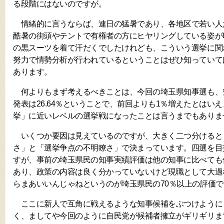
る段階にはないのですが。
情緒的に言うならば、連日の猛暑であり、各地区で若い人
酷暑の街頭やテントで有権者の方にヒヤリングしている姿が
の黒スーツを着て汗だくでしたけれども、こういう選挙に関
努力で情勢分析が行われているということはぜひ知っていて
あります。
何よりもまず考えるべきことは、今回の埼玉県知事選も、
発表は26.64％ということで、前回よりも1％増えたとはい
挙」に近いレベルの選挙戦になったことは言うまでもありま
いくつか要因は見えているのですが、大きく二つ分けると
さ」と「選挙争点の不明瞭さ」で決まっています。四選を目
すが、事前の埼玉県民の知事実績評価は他の知事に比べても
あり、政策の内容は良く分かっていないけど現職として大過
らまあいいんじゃねというのが埼玉県民の70％以上の評価で
ここに新人で互角に戦えるような知事候補をぶつけように
く、ましてや今回のように自民党が候補者擁立がギリギリま