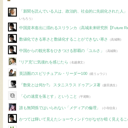
「新聞を読んでいる人は、政治的、社会的に先鋭化された人」
いちろう）
中国資本進出に揺れるスリランカ（高城未来研究所【Future Re
数値化できる寒さと数値化することができない寒さ
（高城剛）
中国からの観光客をひきつける那覇の「ユルさ」
（高城剛）
“リア充”に気後れを感じたら
（名越康文）
英語圏のスピリチュアル・リーダー100
（鏡リュウジ）
『数覚とは何か?』 スタニスラス ドゥアンヌ著
（森田真生）
「心の速度を落とす」ということ
（平尾剛）
誰も無関係ではいられない「メディアの倫理」
（小寺信良）
かつては輝いて見えたショーウィンドウがなぜか暗く見えるこ