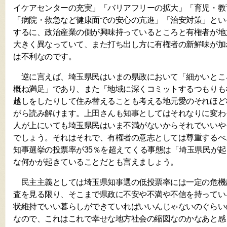
イケアセンターの充実」「バリアフリーの拡大」「育児・教
「病院・救急など健康面での安心の亢進」「治安対策」とい
するに、政治産業の側が興味持っているところと有権者が地
大きく異なっていて、また打ち出し方に有権者の新鮮味が加
は不利なのです。
逆に言えば、埼玉県民はいまの県政において「細かいとこ
概ね満足」であり、また「地域に深くコミットするつもりも
越しをしたりして住み替えることも考える地元愛のそれほど
がら読み解けます。上田さんも知事としてはそれなりに変わ
人が上にいても埼玉県民はいま不満がないからそれでいいや
でしょう。それはそれで、有権者の意志としては尊重するべ
知事選挙の投票率が35％を超えてくる事態は「埼玉県民が
な何かが起きていることだとも言えましょう。
民主主義としては埼玉県知事選の低投票率には一定の危機
査を見る限り、そこまで県政に不安や不満や不信を持ってい
状維持でいい暮らしができていればいいんじゃないのぐらい
なので、これはこれで幸せな地方社会の縮図なのかなあと感