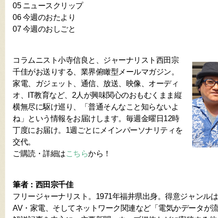
05 ニュースクリップ
06 今週のおたより
07 今週のおしごと
コラムニスト小寺信良と、ジャーナリスト西田宗
千佳がお送りする、業界俯瞰型メールマガジン。
家電、ガジェット、通信、放送、映像、オーディ
オ、IT教育など、2人が興味関心のおもむくまま縦
横無尽に駆け巡り、「普通そんなこと知らないよ
ね」という情報をお届けします。毎週金曜日12時
丁度にお届け。1週ごとにメインパーソナリティを
交代。
ご購読・詳細は
こちら
から！
筆者：西田宗千佳
フリージャーナリスト。1971年福井県出身。得意ジャンル
AV・家電、そしてネットワーク関連など「電気かデータが