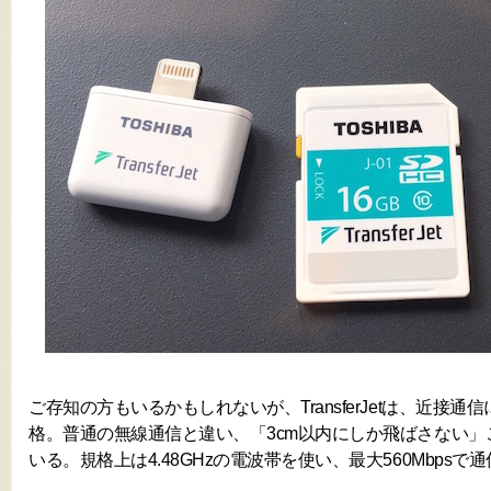
ご存知の方もいるかもしれないが、TransferJetは、近接
格。普通の無線通信と違い、「3cm以内にしか飛ばさない」
いる。規格上は4.48GHzの電波帯を使い、最大560Mbpsで