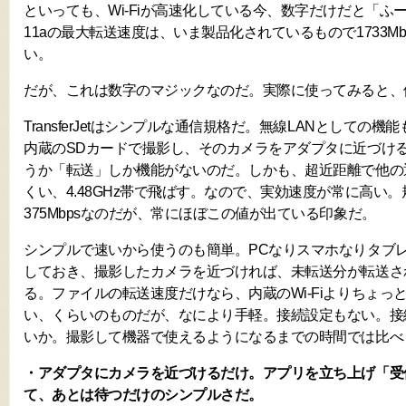
といっても、Wi-Fiが高速化している今、数字だけだと「ふ
11aの最大転送速度は、いま製品化されているもので1733Mb
い。
だが、これは数字のマジックなのだ。実際に使ってみると、
TransferJetはシンプルな通信規格だ。無線LANとしての機能もな
内蔵のSDカードで撮影し、そのカメラをアダプタに近づけ
うか「転送」しか機能がないのだ。しかも、超近距離で他の
くい、4.48GHz帯で飛ばす。なので、実効速度が常に高い
375Mbpsなのだが、常にほぼこの値が出ている印象だ。
シンプルで速いから使うのも簡単。PCなりスマホなりタブ
しておき、撮影したカメラを近づければ、未転送分が転送さ
る。ファイルの転送速度だけなら、内蔵のWi-Fiよりちょっ
い、くらいのものだが、なにより手軽。接続設定もない。接
いか。撮影して機器で使えるようになるまでの時間では比べ
・アダプタにカメラを近づけるだけ。アプリを立ち上げ「受
て、あとは待つだけのシンプルさだ。