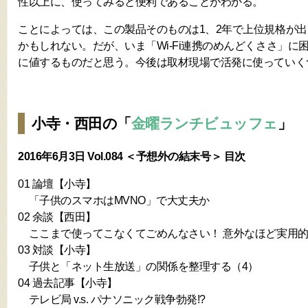
性以上に、使ってみると便利であることがわかる。
ことによっては、この製品そのものは1、2年で上位規格が
かもしれない。だが、いま「Wi-Fi連携のめんどくささ」に
に値するものだと思う。今後は取材現場で活発に使っていく
小寺・西田の「
金曜ランチビュッフェ
」
2016年6月3日 Vol.084 ＜予想外の結末号＞ 目次
01 論壇【小寺】
「子供のスマホはMVNO」で大丈夫か
02 余談【西田】
ここまで使ってこなくてごめんなさい！ 意外なほど実用的だった「
03 対談【小寺】
子供と「ネット生放送」の関係を整理する（4）
04 過去記事【小寺】
テレビ局 v.s. パナソニック戦争勃発!?