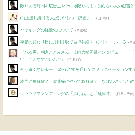
限りある時間を広告主やその場限りのよく知らない人の戯言と
(1)上達し続ける人だけがもつ「謙虚さ」
（山中教子）
パッキングの軽量化について
（高城剛）
季節の変わり目に丹田呼吸で自律神経をコントロールする
（高
『犯る男』朝倉ことみさん、山内大輔監督インタビュー 「ピ
い、こんなすごいんだ」
（切通理作）
そう遠くない未来、僕らは“AI”を通してコミュニケーションす
本当に夏解散？ 改造先にやって秋解散？ なぼんやりした政
クラウドファンディングの「負け戦」と「醍醐味」
（西田宗千佳