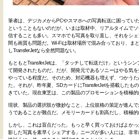
筆者は、デジカメからPCやスマホへの写真転送に困ってい
ということもないのだが、いまは取材中、リアルタイムでソ
信することも多い。スマホでも写真を取り直し、それをシェ
間も画質も問題だ。Wi-Fiは取材場所で混み合っており、ま
しTransferJetなら全然問題ない。
もともとTransferJetは、「タッチして転送だけ」という
て開発されたものだ。だが、開発元であるソニーはやる気を
やっている程度だ。そのため、対応機器も増えず、つかうた
た。それが、昨年夏、SDカードにTransferJetを搭載した
きていた。現在東芝は、この製品のプロモーションを積極的
現状、製品の選択肢が微妙なこと、上位規格の策定が進んで
うであることが難点だ。メモリーカードも割高だし、積極的
しかし、これは盲点だった。もっと早く買っておけばよかっ
影した写真を素早くシェアする」ニーズが多い人には、非常