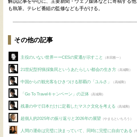
解説記事を中心に、主要新聞・ウェブ媒体などに寄稿する他
も執筆。テレビ番組の監修なども手がける。
その他の記事
主役のいない世界ーーCESの変遷が示すこと
（本田雅一）
21世紀型狩猟採集民というあたらしい都会の生き方
（高城剛）
中国からの観光客をひきつける那覇の「ユルさ」
（高城剛）
「Go To Travelキャンペーン」の正体
（高城剛）
残暑の中で日本だけに定着したマスク文化を考える
（高城剛）
超個人的2025年の振り返りと2026年の展望
（やまもといちろう）
人間の運命は完璧に決まっていて、同時に完璧に自由である
（