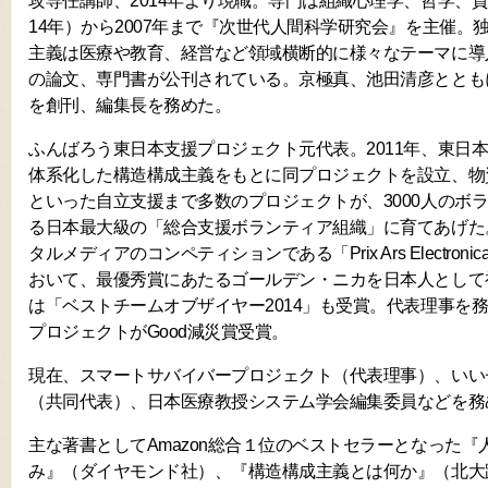
攻専任講師、2014年より現職。専門は組織心理学、哲学、質
14年）から2007年まで『次世代人間科学研究会』を主催。
主義は医療や教育、経営など領域横断的に様々なテーマに導入
の論文、専門書が公刊されている。京極真、池田清彦ととも
を創刊、編集長を務めた。
ふんばろう東日本支援プロジェクト元代表。2011年、東日
体系化した構造構成主義をもとに同プロジェクトを設立、物
といった自立支援まで多数のプロジェクトが、3000人のボ
る日本最大級の「総合支援ボランティア組織」に育てあげた。
タルメディアのコンペティションである「Prix Ars Electro
おいて、最優秀賞にあたるゴールデン・ニカを日本人として
は「ベストチームオブザイヤー2014」も受賞。代表理事を
プロジェクトがGood減災賞受賞。
現在、スマートサバイバープロジェクト（代表理事）、いい
（共同代表）、日本医療教授システム学会編集委員などを務
主な著書としてAmazon総合１位のベストセラーとなった
み』（ダイヤモンド社）、『構造構成主義とは何か』（北大