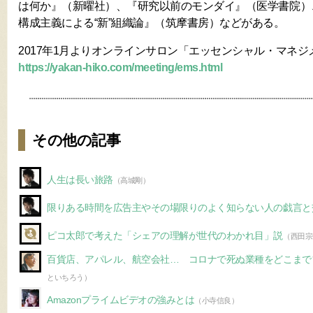
は何か』（新曜社）、『研究以前のモンダイ』（医学書院）
構成主義による“新”組織論』（筑摩書房）などがある。
2017年1月よりオンラインサロン「エッセンシャル・マネ
https://yakan-hiko.com/meeting/ems.html
その他の記事
人生は長い旅路
（高城剛）
限りある時間を広告主やその場限りのよく知らない人の戯言と
ピコ太郎で考えた「シェアの理解が世代のわかれ目」説
（西田宗
百貨店、アパレル、航空会社… コロナで死ぬ業種をどこまで
といちろう）
Amazonプライムビデオの強みとは
（小寺信良）