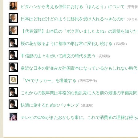
ピダハンから考える信仰における「ほんとう」について
（甲野善
日本はどれだけどのように移民を受け入れるべきなのか
（やまも
【代表質問】山本氏の『ボク言いましたよね』の真髄を知りた
桜の花が散るように都市の形は常に変化し続ける
（高城剛）
甲信越の山々を歩いて縄文の時代を想う
（高城剛）
身近な日本の街並みが外国資本になっているかもしれない時代
「VRでサッカー」を堪能する
（西田宗千佳）
これからの数年間は本格的な動乱期に入る前の最後の準備期間
快適に旅するためのパッキング
（高城剛）
テレビのCASがまたおかしな事に。これで消費者の理解は得ら