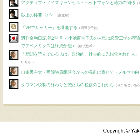
アクティブ・ノイズキャンセル・ヘッドフォンと聴力の関係
（
砂上の楼閣ドバイ
（高城剛）
「VRでサッカー」を堪能する
（西田宗千佳）
週刊金融日記 第274号 ＜小池百合子氏の人気は恋愛工学の理
でアベノミクスは終焉か他＞
（藤沢数希）
「新聞を読んでいる人は、政治的、社会的に先鋭化された人」
いちろう）
自由民主党・両院議員懇談会からの混乱に寄せて（メルマガ向けed
タワマン税制の終わりと俺たちの税務のこれから
（やまもといち
Copyright © Yak