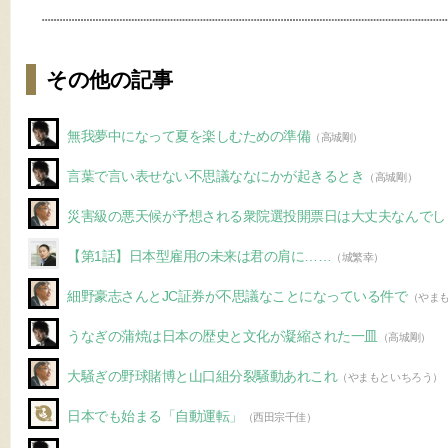
その他の記事
無我夢中になって夏を楽しむための準備
（高城剛）
言葉で言い表せない不思議ななにかが起きるとき
（高城剛）
災害級の悪天候が予想される衆院選投開票日は大丈夫なんでし
【第1話】日本型雇用の未来は君の肩に……
（城繁幸）
細野豪志さんとJC証券が不思議なことになっている件で
（やま
うなぎの蒲焼は日本の歴史と文化が凝縮された一皿
（高城剛）
大騒ぎの野球賭博と山口組分裂騒動あれこれ
（やまもといちろう）
日本でも始まる「自動運転」
（西田宗千佳）