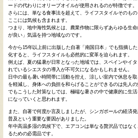
ードの代わりにオリーブオイルが使用されるのが特徴です。
さらには、単なる食事法を超えて、ライフスタイルそのもの
ここには気候も含まれます。
つまり、地中海性気候とは、農業作物に限らずあらゆる生命
が良い」気温を持つ地域なのです。
今から15年以上前に出版した自著「南国日本」でも指摘し
化すると、ライフスタイルも必然的に変革を迫られます。
例えば、夏の猛暑が日常となった地域では、スペインやイタ
れているシエスタの導入が不可欠になるかもしれません。
日中の最も暑い時間帯に活動を控え、涼しい室内で休息を取
を軽減し、身体への負担を和らげることができるのは先人の
でもこうした対策なしでは、極端な暑さの中で健康的に生活
になっていくと思われます。
また、自著で何度か言及しましたが、シンガポールの経済発
普及という重要な要因がありました。
年中高温多湿の気候下で、エアコンは単なる贅沢品ではなく
るための必需品です。