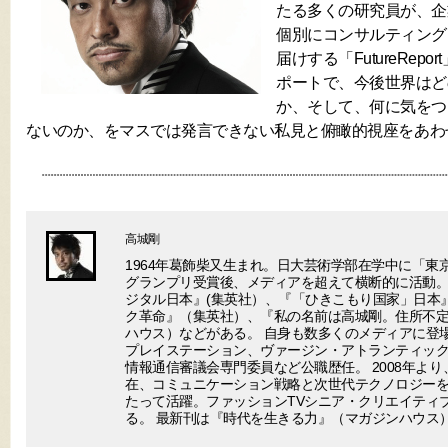
たる多くの研究員が、企
個別にコンサルティング
届けする「FutureRep
ポートで、今後世界はど
か、そして、何に気をつ
ないのか、をマスでは発言できない私見と俯瞰的視座をあわ
高城剛
1964年葛飾柴又生まれ。日大芸術学部在学中に「東
グランプリ受賞後、メディアを超えて横断的に活動。
ジタル日本』(集英社）、『「ひきこもり国家」日本
ク革命』（集英社）、『私の名前は高城剛。住所不
ハウス）などがある。 自身も数多くのメディアに登場
プレイステーション、ヴァージン・アトランティック
情報通信審議会専門委員など公職歴任。 2008年より
在、コミュニケーション戦略と次世代テクノロジー
たって活躍。ファッションTVシニア・クリエイティ
る。 最新刊は『時代を生きる力』（マガジンハウス