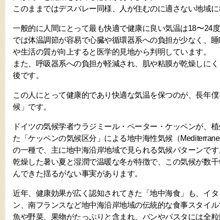
このままではデスバレー同様、人が住むのに適さない地域に
一般的に人間にとって最も快適で健康に良い気温は18〜24
では体温調節が容易で心臓や循環器系への負担が少なく、睡
や生活の質が向上すると医学的見地から判明しています。
また、呼吸器系への負担が軽減され、肌や粘膜が乾燥しにくく
後です。
この人にとって健康的であり快適な気温を保つのが、長年僕
候」です。
ドイツの気候学者ウラジミール・ペーター・ケッペンが、植
た「ケッペンの気候区分」による地中海性気候（Mediterranean
の一種で、主に地中海沿岸地域で見られる気候パターンです
乾燥した暑い夏と湿潤で温暖な冬が特徴で、この気候が数千
んできた揺るがない事実があります。
近年、健康効果が広く認知されてきた「地中海食」も、イタ
ン、南フランスなど地中海沿岸地域の伝統的な食事スタイル
魚や野菜、果物がたっぷりと含まれ、パンやパスタには全粒