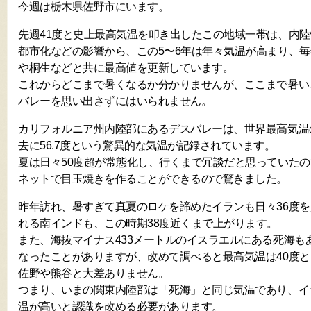
今週は栃木県佐野市にいます。
先週41度と史上最高気温を叩き出したこの地域一帯は、内
都市化などの影響から、この5〜6年は年々気温が高まり、毎
や桐生などと共に最高値を更新しています。
これからどこまで暑くなるか分かりませんが、ここまで暑い
バレーを思い出さずにはいられません。
カリフォルニア州内陸部にあるデスバレーは、世界最高気温
去に56.7度という驚異的な気温が記録されています。
夏は日々50度超が常態化し、行くまで冗談だと思っていた
ネットで目玉焼きを作ることができるので驚きました。
昨年訪れ、暑すぎて真夏のロケを諦めたイランも日々36度
れる南インドも、この時期38度近くまで上がります。
また、海抜マイナス433メートルのイスラエルにある死海も
なったことがありますが、改めて調べると最高気温は40度
佐野や熊谷と大差ありません。
つまり、いまの関東内陸部は「死海」と同じ気温であり、イ
温が高いと認識を改める必要があります。