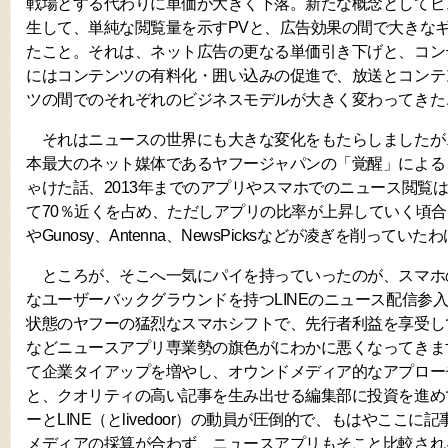
戦場とする代わりに単価が大きく下落。新たな概念としてビ
生して、単純な閲覧量を示すPVと、広告効果の間で大きな
たこと。それは、ネット広告の更なる単価引き下げと、コン
にはコンテンツの有料化・囲い込みの促進で、放送とコンテ
ツの間でのそれぞれのビジネスモデルが大きく変わってきた
それはニュースの世界にも大きな変化をもたらしましたが
本最大のネット媒体であるヤフージャパンの「覚醒」による
ゃけた話、2013年までのアプリやスマホでのニュース閲覧
て70％近くを占め、ただしアプリの比率が上昇していく頃合を見
やGunosy、Antenna、NewsPicksなどが凌ぎを削っていた
ところが、そこへ一気にパイを持っていったのが、スマホ
なユーザーバックグラウンドを持つLINEのニュース配信参
状態のヤフーの猛烈なスマホシフトで、先行者利益を享受してい
などニュースアプリ専業勢の旗色がにわかに悪くなってきま
て企業タイアップを増やし、オウンドメディア的なアプロー
と、クオリティの高い記事を生み出せる編集部に投資を進め
ーとLINE（とlivedoor）の動員が圧倒的で、もはやここ
メディアの採算が合わず、ニュースアプリもそこと比較され