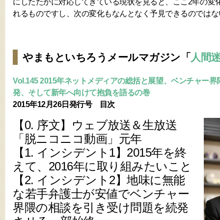
にしたたかに対応してきている現状を見ると、ここ2年の変
れるものですし、次の変化もなんとなく予見できるのではな
やまもといちろうメールマガジン「
人間
Vol.145 2015年ネットメディアの総括と展望、ベンチャ
発、そして新年へ向けて抱負を語るの巻
2015年12月26日発行号 目次
【0. 序文】ウェブ放送＆生放送
「脱ニコニコ動画」元年
【1. インシデント1】2015年を終
えて、2016年に取り組みたいこと
【2. インシデント2】地味に無能
な若手弁護士が安値でベンチャー
界隈の相談を引き受け問題を続発