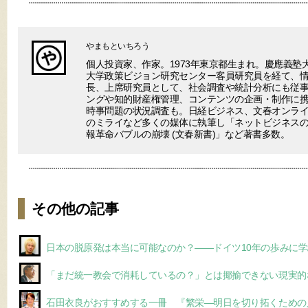
やまもといちろう
個人投資家、作家。1973年東京都生まれ。慶應義塾
大学政策ビジョン研究センター客員研究員を経て、
長、上席研究員として、社会調査や統計分析にも従事
ングや知的財産権管理、コンテンツの企画・制作に
時事問題の状況調査も。日経ビジネス、文春オンラ
のミライなど多くの媒体に執筆し「ネットビジネスの終わり(V
報革命バブルの崩壊 (文春新書)」など著書多数。
その他の記事
日本の脱原発は本当に可能なのか？――ドイツ10年の歩みに
「まだ統一教会で消耗しているの？」とは揶揄できない現実的
石田衣良がおすすめする一冊 『繁栄―明日を切り拓くための