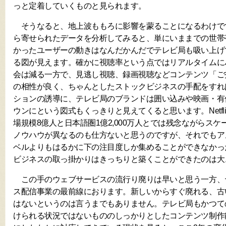
っと定着していくものと見られます。
そうなると、地上波ももろに影響を蒙ることになるわけで
ら寄せられたデータを分析してみると、単にいままでの世帯
かったユーザーの動きはなんだかんだでテレビ局も吸い上げ
る図が見えます。確かに視聴率という点ではリアルタイムに
会は減る一方で、見逃し視聴、録画視聴などコンテンツ「ご
の相性が良く、ちゃんとしたストックビジネスの手配をすれ
ションの誘導に、テレビ局のブランドは囲い込みや映画・有
ウンにという図式もくっきりと見えてくると思います。Netfl
場規模8億人と日本語圏1億2,000万人とでは残念ながらス
ノウハウが異なるのも仕方ないと思うのですが、それでもア
ベルよりもはるかに下の注目度しか集めることができなかっ
ビジネスの取っ掛かりはきっちりと築くことができたのは大
この手のウェブサービスの流行り廃りは早いと思う一方、ヤ
ス配信事業の最前線におります。新しいからすぐ廃れる、古
はないというのは言うまでもありません。テレビ局もかつて
けられる状況ではないもののしっかりとしたコンテンツ制作