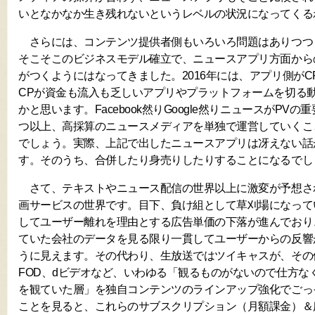
いとなかなか生き残れないというレベルの状況になってくる
さらには、コンテンツ提供者側もいろいろ問題はありつつも
そこそこのビジネスモデル確立で、ニュースアプリ方面から
がつくようにはなってきました。2016年には、アプリ側が
CPが資金も流入も乏しいアプリやプラットフォームを切る
かと思います。Facebook然りGoogle然りニュースがPV
つ以上、高採算のニュースメディアを単独で運営していくこ
でしょう。実際、上記で出したニュースアプリは冴えない話
す。そのうち、合併したり身売りしたりすることになるでし
さて、テキストやニュース配信の世界以上に激変が予想さ
画サービスの世界です。目下、負け組として草刈場になって
してユーザー離れを理由とする広告単価の下落が進んでおり
ていた会社のデータを見る限り一貫してユーザーからの反響
うに見えます。その代わり、生放送ではツイキャスが、その他放送で
FOD、dビデオなど、いわゆる「観るものがないので仕方なくニ
を観ていた層」を独自コンテンツのラインアップ強化でごっ
ことを見ると、これらのサブスクリプション（月額課金）＆