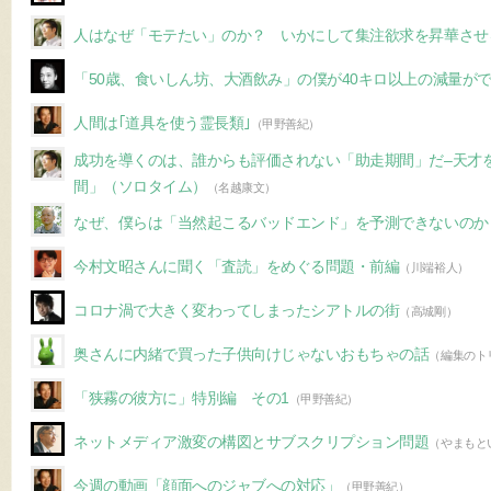
人はなぜ「モテたい」のか？ いかにして集注欲求を昇華させ
「50歳、食いしん坊、大酒飲み」の僕が40キロ以上の減量が
人間は｢道具を使う霊長類｣
（甲野善紀）
成功を導くのは、誰からも評価されない「助走期間」だ–天才
間」（ソロタイム）
（名越康文）
なぜ、僕らは「当然起こるバッドエンド」を予測できないのか
今村文昭さんに聞く「査読」をめぐる問題・前編
（川端裕人）
コロナ渦で大きく変わってしまったシアトルの街
（高城剛）
奥さんに内緒で買った子供向けじゃないおもちゃの話
（編集のト
「狭霧の彼方に」特別編 その1
（甲野善紀）
ネットメディア激変の構図とサブスクリプション問題
（やまもと
今週の動画「顔面へのジャブへの対応」
（甲野善紀）