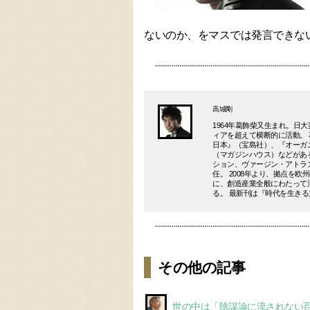
ないのか、をマスでは発言できな
高城剛
1964年葛飾柴又生まれ。
ィアを超えて横断的に活動。
日本』（宝島社）、『オーガ
（マガジンハウス）などがあ
ション、ヴァージン・アトラ
任。 2008年より、拠点を
に、創造産業全般にわたって
る。 最新刊は『時代を生き
その他の記事
世の中は「陰謀論に流されない