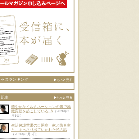
華やかなイルミネーションの裏で地
殻変動を起こしているLA
（2026年3
月9日）
生活保護世帯の自閉症一家と防音室
と、あっさり出ていかれた私の話
（2026年3月5日）