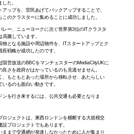
ました。
トアップを、官民あげてバックアップすることで、
らこのクラスターに集めることに成功しました。
レー、ニューヨークに次ぐ世界第3位のITクラスタ
格は高騰しています。
長物となる施設や周辺物件を、ITスタートアップとク
成長戦略が成功したのです。
営放送のBBCをマンチェスターのMediaCityUKに
の良さを政府がはかっているのも見逃せません。
く、もともとあった場所から移転させ、あたらしい
ているのも面白い動きです。
ドンを行き来するには、公共交通も必要となりま
プロジェクトは、東西ロンドンを横断する大規模交
建設プロジェクトでもあります。
いままで交通網が発達しなかったために人が集まり