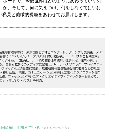
ポートで、今後世界はどのように変わっていくの
か、そして、何に気をつけ、何をしなくてはいけ
い私見と俯瞰的視座をあわせてお届けします。
日大芸術学部在学中に「東京国際ビデオビエンナーレ」グランプリ受賞後、メデ
 著書に『ヤバいぜっ！ デジタル日本』(集英社）、『「ひきこもり国家」
ニック革命』（集英社）、『私の名前は高城剛。住所不定、職業不明。』
る。 自身も数多くのメディアに登場し、NTT、パナソニック、プレイステー
ンティックなどの広告に出演。 総務省情報通信審議会専門委員など公職歴
欧州へ移し活動。 現在、コミュニケーション戦略と次世代テクノロジーを専門
活躍。ファッションTVシニア・クリエイティブ・ディレクターも務めてい
る力』（マガジンハウス）を発売。
百田尚樹」を求めている
（やまもといちろう）