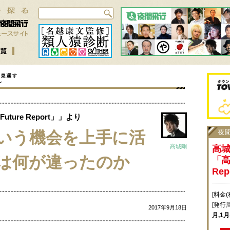
ure Report」」より
いう機会を上手に活
高城剛
高
は何が違ったのか
「高
Re
[料金(
[発行
2017年9月18日
月,1