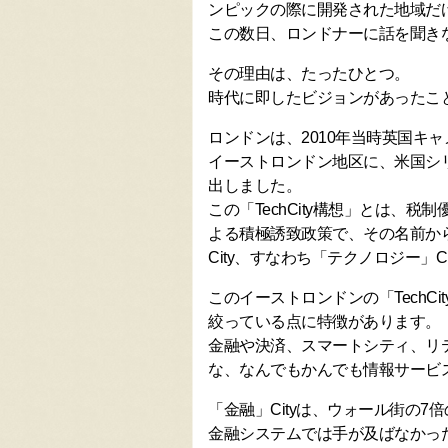
ンピックの際に開発された地域だ
この数日、ロンドナーに話を聞き
その理由は、たったひとつ。
時代に即したビジョンがあったこ
ロンドンは、2010年当時英国キ
イーストロンドン地区に、米国シリコ
出しました。
この「TechCity構想」とは、
よる積極誘致政策で、その名前から
City、すなわち「テクノロジー」
このイーストロンドンの「TechC
絞っている点に特徴があります。
金融や決済、スマートシティ、リ
な、なんでもかんでも情報サービ
「金融」Cityは、ウォール街の
金融システムでは手が及ばなかっ