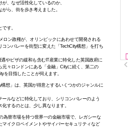
けが、なぜ活性化しているのか、
ながら、街を歩き考えました。
とです。
ャメロン政権が、オリンピックにあわせて開発される
ンバレーを街型に変えた「TechCity構想」を打ち
税制優遇やビザの緩和も含むIT産業に特化した英国政府に
元々ロンドンにある「金融」Cityに続く、第二の
Cityを目指したことが伺えます。
ity構想」は、英国が得意とするいくつかのジャンルに
テールなどに特化しており、シリコンバレーのよう
ス化するのとは、少し異なります。
7倍の為替市場を持つ世界一の金融市場で、レガシーな
たマイクロペイメントやサイバーセキュリティなど