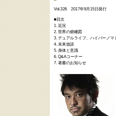
Vol.326 2017年9月15日発行
■目次
1. 近況
2. 世界の俯瞰図
3. デュアルライフ、ハイパーノマ
4. 未来放談
5. 身体と意識
6. Q&Aコーナー
7. 著書のお知らせ