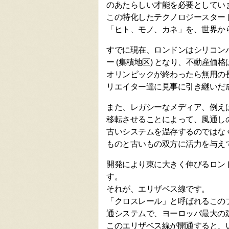
のあたらしい才能を必要としてい
この特化したテクノロジースター
「ヒト、モノ、カネ」を、世界か
すでに現在、ロンドンはシリコンバ
ー (集積地区) となり、不動産価
オリンピックが終わったら無用の
リエイター達に見事に引き継いだ
また、レガシーなメディア、例えば国
移転させることによって、風通し
古いシステムを温存するのではな
ものと古いもの双方に活力を与え
開発により東に大きく伸びるロン
す。
それが、エリザベス線です。
「クロスレール」と呼ばれるこの
通システムで、ヨーロッパ最大の
このエリザベス線が開通すると、