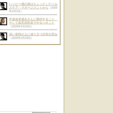
ハッピー感の源はちょっとしたヘル
スケア・マネージメントから
（2026
年3月2日）
中道改革連合さんに期待すること、
そして高市自民党でやるべきこと
（2026年2月24日）
深い覚悟の上に成り立つ日常の営み
（2026年2月23日）