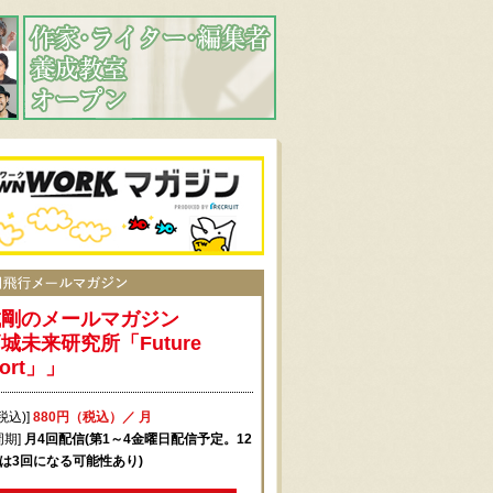
城剛のメールマガジン
城未来研究所「Future
port」」
税込)]
880円（税込）／ 月
周期]
月4回配信(第1～4金曜日配信予定。12
月は3回になる可能性あり)