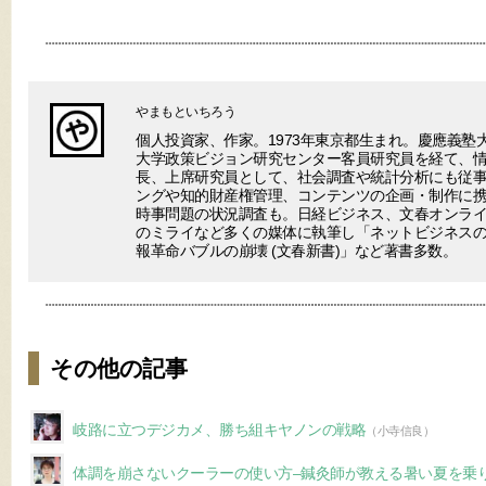
やまもといちろう
個人投資家、作家。1973年東京都生まれ。慶應義塾
大学政策ビジョン研究センター客員研究員を経て、
長、上席研究員として、社会調査や統計分析にも従事
ングや知的財産権管理、コンテンツの企画・制作に
時事問題の状況調査も。日経ビジネス、文春オンラ
のミライなど多くの媒体に執筆し「ネットビジネスの終わり(V
報革命バブルの崩壊 (文春新書)」など著書多数。
その他の記事
岐路に立つデジカメ、勝ち組キヤノンの戦略
（小寺信良）
体調を崩さないクーラーの使い方–鍼灸師が教える暑い夏を乗