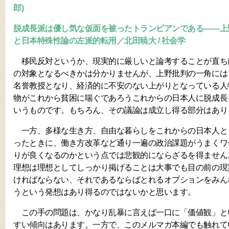
郎)
脱成長派は優し気な仮面を被ったトランピアンである――上
と日本特殊性論の左派的転用／北田暁大 / 社会学
移民反対というか、現実的に厳しいと論考することが直ち
の対象となるべきかは分かりませんが、上野批判の一角には
名誉教授となり、経済的に不安のない上がりとなっている人
物がこれから貧困に喘ぐであろうこれからの日本人に脱成長
いうものです。もちろん、その議論は成立し得る部分はあり
一方、多様な生き方、自由な暮らしをこれからの日本人と
ったときに、働き方改革など通り一遍の政治課題がうまくワ
りが良くなるのかという点では悲観的にならざるを得ません
理想は理想としてしっかり掲げることは大事でも目の前の現
ければならない、それであるならばとれるオプションをみん
うという発想はあり得るのではないかと思います。
この手の問題は、かなり乱暴に言えば一口に「価値観」と
すい傾向はあります。一方で、このメルマガ本編でも触れて