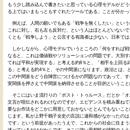
もう少し踏み込んで書きたいと思っている心理モデルがどう
る上ではいまもっともすぐれたツールである」ことが分かっ
例えば、人間の願いでもある「戦争を無くしたい」という
これに対し、右も左も反対だ、という人はほとんどいないで
くとも「戦争しよう」と公言する有識者は少ない。日本では
しかしながら、心理モデルでいうところの「何をすれば戦
なると、これは価値観やソリューションの問題です。大別す
てれば平和が実現する」と考える約8％と、「相手を上回る
る」と考える約4％と、その中間派になります。政治とは、
この中間派をどう自陣営につけるかの問題なのであって、す
実関係を押さえて中間派を納得させることが目的ということ
そこにはいま流行りの「ポスト・トゥルース」だとか「オ
文言が喧伝されるわけなのですが、エビデンスを積み重ねて
要なお作法をどこかに用意しておかないととんでもないこと
じます。私が上野千鶴子女史の言説に違和感がなかったのは
です」という前提があったうえで、これからの社会に住まう
述べているだけだからです。そこに強い思想性や諦観のよう