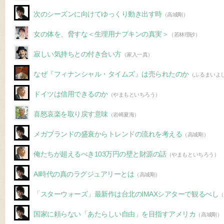
次のシーズンに向けてゆっくり動き出す時
（高城剛）
女の体を、脅すな＜生理用ナプキンの真実＞
（若林理砂）
寂しい気持ちとの付き合い方
（家入一真）
なぜ『フィナンシャル・タイムズ』は売られたのか
（ふるまいよ
ドイツは信用できるのか
（やまもといちろう）
喜怒哀楽を取り戻す意味
（岩崎夏海）
メガブランドの盛衰からトレンドの流れを考える
（高城剛）
俺たちが超えるべき103万円の壁と財源の話
（やまもといちろう）
AI時代の真のラグジュアリーとは
（高城剛）
「スターウォーズ」最新作は台北のIMAXシアターで観るべし
（
国家に頼らない「あたらしい自由」を目指すアメリカ
（高城剛）