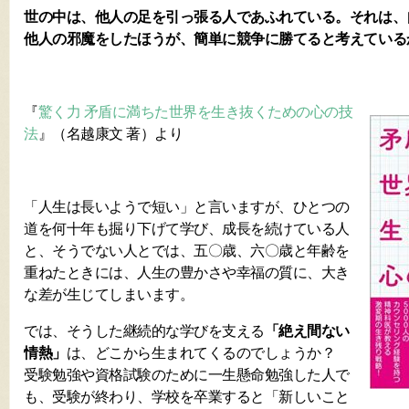
世の中は、他人の足を引っ張る人であふれている。それは、
他人の邪魔をしたほうが、簡単に競争に勝てると考えている
『
驚く力 矛盾に満ちた世界を生き抜くための心の技
法
』（名越康文 著）より
「人生は長いようで短い」と言いますが、ひとつの
道を何十年も掘り下げて学び、成長を続けている人
と、そうでない人とでは、五〇歳、六〇歳と年齢を
重ねたときには、人生の豊かさや幸福の質に、大き
な差が生じてしまいます。
では、そうした継続的な学びを支える
「絶え間ない
情熱」
は、どこから生まれてくるのでしょうか？
受験勉強や資格試験のために一生懸命勉強した人で
も、受験が終わり、学校を卒業すると「新しいこと