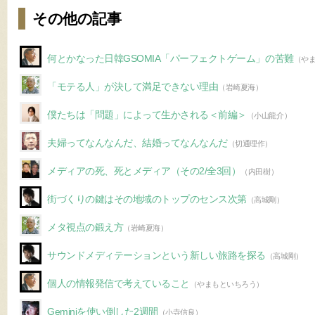
その他の記事
何とかなった日韓GSOMIA「パーフェクトゲーム」の苦難
（や
「モテる人」が決して満足できない理由
（岩崎夏海）
僕たちは「問題」によって生かされる＜前編＞
（小山龍介）
夫婦ってなんなんだ、結婚ってなんなんだ
（切通理作）
メディアの死、死とメディア（その2/全3回）
（内田樹）
街づくりの鍵はその地域のトップのセンス次第
（高城剛）
メタ視点の鍛え方
（岩崎夏海）
サウンドメディテーションという新しい旅路を探る
（高城剛）
個人の情報発信で考えていること
（やまもといちろう）
Geminiを使い倒した2週間
（小寺信良）