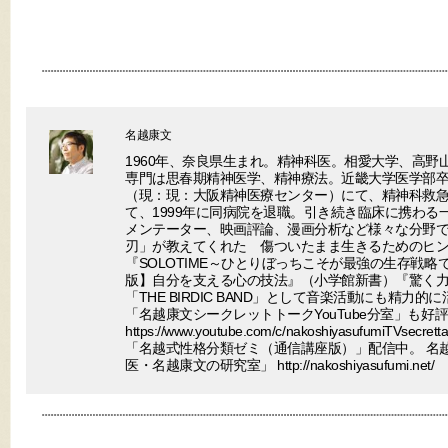
名越康文
1960年、奈良県生まれ。精神科医。相愛大学、高野
専門は思春期精神医学、精神療法。近畿大学医学部
（現：現：大阪精神医療センター）にて、精神科救
て、1999年に同病院を退職。引き続き臨床に携わる
メンテーター、映画評論、漫画分析など様々な分野で
刃」が教えてくれた 傷ついたまま生きるためのヒ
『SOLOTIME～ひとりぼっちこそが最強の生存戦
版】自分を支える心の技法』（小学館新書）『驚く
「THE BIRDIC BAND」として音楽活動にも精力的に
「名越康文シークレットトークYouTube分室」も好
https://www.youtube.com/c/nakoshiyasufumiTV
「名越式性格分類ゼミ（通信講座版）」配信中。 名
医・名越康文の研究室」 http://nakoshiyasufumi.net/