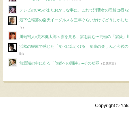
テレビのCASがまたおかしな事に。これで消費者の理解は得ら
最下位転落の楽天イーグルスを三年ぐらいかけてどうにかした
う）
川端裕人×荒木健太郎＜雲を見る、雲を読む〜究極の「雲愛」
浜松の鰻屋で感じた「食べに出かける」食事の楽しみと今後の
剛）
無意識の中にある「他者への期待」–その功罪
（名越康文）
Copyright © Yak