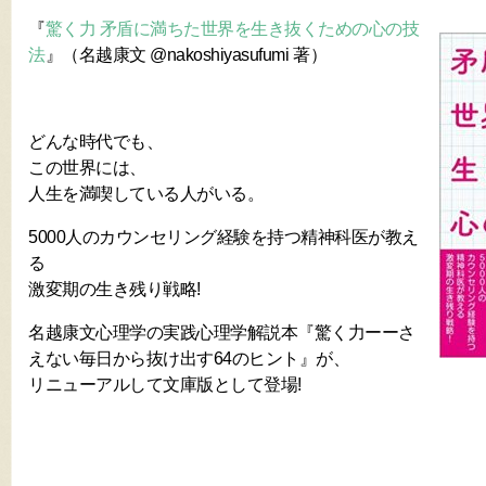
『
驚く力 矛盾に満ちた世界を生き抜くための心の技
法
』（名越康文 @nakoshiyasufumi 著）
どんな時代でも、
この世界には、
人生を満喫している人がいる。
5000人のカウンセリング経験を持つ精神科医が教え
る
激変期の生き残り戦略!
名越康文心理学の実践心理学解説本『驚く力ーーさ
えない毎日から抜け出す64のヒント』が、
リニューアルして文庫版として登場!