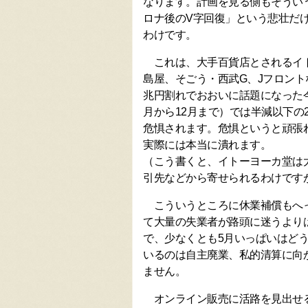
なります。計画を見る側もそうい
ロナ後のV字回復」という悲壮だけ
わけです。
これは、大手百貨店とされるイト
島屋、そごう・西武G、Jフロントな
兆円割れでおおいに話題になった今年
月から12月まで）では半減以下の2
危惧されます。危惧というと頑張
実際には本当に潰れます。
（こう書くと、イトーヨーカ堂は
引先などから寄せられるわけです
こういうところに休業補償もへっ
て大量の失業者が路頭に迷うより
で、少なくとも5月いっぱいはど
いるのは自主廃業、私的清算に向
ません。
オンライン販売に活路を見出せる