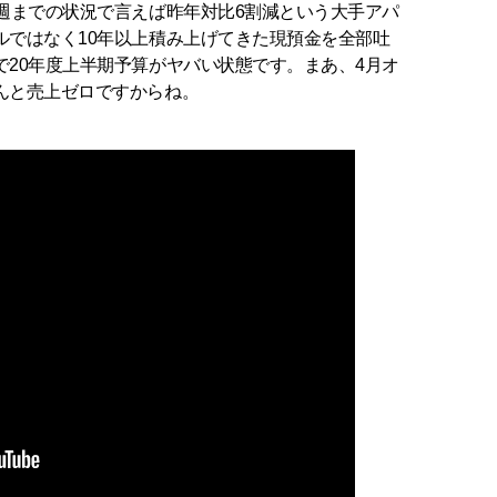
週までの状況で言えば昨年対比6割減という大手アパ
ルではなく10年以上積み上げてきた現預金を全部吐
20年度上半期予算がヤバい状態です。まあ、4月オ
んと売上ゼロですからね。