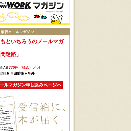
まもといちろうのメールマガ
ン
人間迷路」
税込)]
770円（税込）／ 月
周期]
月４回前後＋号外