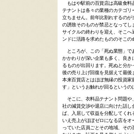
もはや駅前の百貨店は高級食料品
テナントは各々の業種のカテゴリ
立ちません。前年比割れするのが
の誘致そのものが禁忌となってし
サイクルの終わりを迎え、そこへ
ンドに活路を求めたもののそこの
ところが、この「死ぬ業態」であ
かかわりが深い企業も多く、良き
るものが出回ります。死ぬと分か
後の売り上げ回復を見据えて最後
本来百貨店とはほぼ無縁の投資家
す」というお触れが回るというの
そこに、衣料品テナント問題や、
社の減賃交渉や退店に向けた話し
ば、入居して収益を分配してくれ
いえ売上がほぼゼロになる店をオ
っていた店員ごとその地域、その