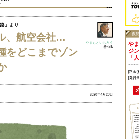
路」より
レル、航空会社…
やまもといちろう
や
@kirik
種をどこまでゾン
ジ
「
か
[料金(
[発行
2020年4月28日