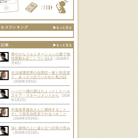
華やかなイルミネーションの裏で地
殻変動を起こしているLA
（2026年3
月9日）
生活保護世帯の自閉症一家と防音室
と、あっさり出ていかれた私の話
（2026年3月5日）
ハッピー感の源はちょっとしたヘル
スケア・マネージメントから
（2026
年3月2日）
中道改革連合さんに期待すること、
そして高市自民党でやるべきこと
（2026年2月24日）
深い覚悟の上に成り立つ日常の営み
（2026年2月23日）