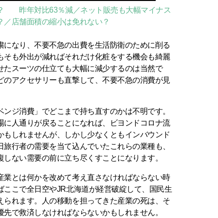
？ 昨年対比63％減／ネット販売も大幅マイナス
？／店舗面積の縮小は免れない？
になり、不要不急の出費を生活防衛のために削る
もそも外出が減ればそれだけ化粧をする機会も綺麗
せたスーツの仕立ても大幅に減少するのは当然で
どのアクセサリーも直撃して、不要不急の消費が見
ンジ消費」でどこまで持ち直すのかは不明です。
場に人通りが戻ることになれば、ビヨンドコロナ流
かもしれませんが、しかし少なくともインバウンド
日旅行者の需要を当て込んでいたこれらの業種も、
復しない需要の前に立ち尽くすことになります。
業とは何かを改めて考え直さなければならない時
ばここで全日空やJR北海道が経営破綻して、国民生
えられます。人の移動を担ってきた産業の死は、そ
優先で救済しなければならないかもしれません。