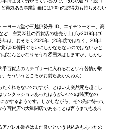
う事情は良く分かっているので、彼らの言う「脱コ
ど勇気ある事業計画には100gの説得力も持ちえない
ーヨーカ堂や三越伊勢丹HD、エイチツーオー、高
ど、主要23社の百貨店の総売り上げが2019年に6
は、おそらく2020年（20年度ではなく、20年1
兆7,000億円ぐらいにしかならないのではないかと
ればなんとかなりそうな雰囲気はしますが、しかし
大手百貨店のカテゴリーに入れるなという苦情が取
が、そういうところがお前らあかんねん）
たくれもないのですが、とはいえ突然死を起こし
はワンクッションあったほうがいいのは確実なの
うにかするようです。しかしながら、その先に待って
かう百貨店の大量閉店であることは言うまでもあり
アパレル業界はまだ良いという見込みもあったの