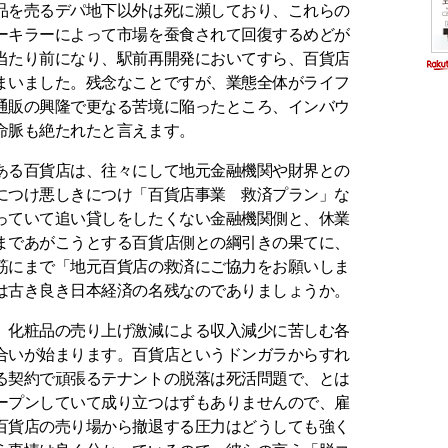
を売るデパ地下以外は死に瀕しており、これらの
ーキラーによって市場を蚕食されて回復するめどが
当たり前になり、駅前再開発においてすら、百貨店
まいました。残念なことですが、業態全体がライフ
通販の興隆で更なる苦境に陥ったところ、インバウ
命脈も絶たれたと言えます。
る百貨店は、往々にして地元金融機関や財界との
につけ悪しきにつけ「百貨店事業 救済プラン」な
っていて追い貸しをしたくない金融機関側と、休業
まであがこうとする百貨店側との綱引きの果てに、
筋にまで「地元百貨店の救済にご協力をお願いしま
は古き良き日本経済の名残なのでありましょうか。
化粧品の売り上げ激減による収入減少に苦しむ各
合いが始まります。百貨店というドンガラからすれ
る契約で頑張るテナントの脱落は死活問題で、とは
ープンしていて成り立つはずもありませんので、雇
百貨店の売り場から撤退する圧力はどうしても強く