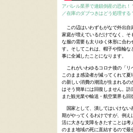
アパレル業界で連鎖倒産の恐れ！
／在庫のダブつきはどう処理する
この辺はいわずもがなで外出自粛
家庭が増えているだけでなく、そ
な服の需要も太りゆく体形に合わ
す。そしてこれは、帽子や指輪な
事に全滅したことになります。
これがいわゆるコロナ後の「リベ
このまま感染者が減ってくれて夏
の新しい消費の潮流が生まれるの
はそう簡単には回復しません。訪
また観光業や輸送・航空業界も回
国家として、潰してはいけない産
期がやってくるわけですが、例え
活に大きな支障をきたすことは考
のまま地域の死に直結するので最