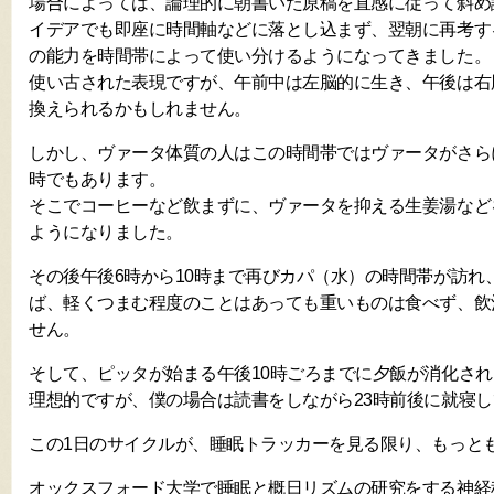
場合によっては、論理的に朝書いた原稿を直感に従って斜め
イデアでも即座に時間軸などに落とし込まず、翌朝に再考す
の能力を時間帯によって使い分けるようになってきました。
使い古された表現ですが、午前中は左脳的に生き、午後は右
換えられるかもしれません。
しかし、ヴァータ体質の人はこの時間帯ではヴァータがさら
時でもあります。
そこでコーヒーなど飲まずに、ヴァータを抑える生姜湯など
ようになりました。
その後午後6時から10時まで再びカパ（水）の時間帯が訪れ
ば、軽くつまむ程度のことはあっても重いものは食べず、飲
せん。
そして、ピッタが始まる午後10時ごろまでに夕飯が消化さ
理想的ですが、僕の場合は読書をしながら23時前後に就寝
この1日のサイクルが、睡眠トラッカーを見る限り、もっ
オックスフォード大学で睡眠と概日リズムの研究をする神経