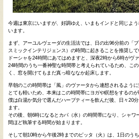
今週は東京にいますが、好調ゆえ、いまもインドと同じよう
います。
まず、アーユルヴェーダの生活法では、日の出96分前の「
スミックインテリジェンス）の時間に起きることを推奨して
ドーシャを24時間にあてはめますと、深夜2時から6時がヴ
24時間のうち一番神聖な時間帯と考えられているため、こ
く、窓を開けてもまだ真っ暗ななか起床します。
早朝のこの時間帯は「風」のヴァータから連想されるように
とても軽いため、本来はこの時間帯にヨガや瞑想をするのが
僕は白湯か気分で選んだハーブティーを飲んだ後、日々20
ます。
その後、朝6時になるとカパ（水）の時間帯になり、シャワ
間ほど執筆する時間が始まります。
そして朝10時から午後2時までのピッタ（火）は、1日のう