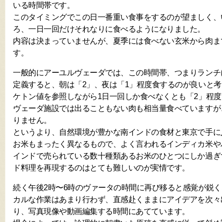
いる時間帯です。
このタイミングでこの日一番重い食事をするのが望ましく、い
ろ、一日一回だけそれなりに食べるようになりました。
内容は決まっていませんが、夏季には食べない玄米から肉ま
す。
一般的にアーユルヴェーダでは、この時間帯、つまりランチ
定義すると、朝は「2」、夜は「1」程度食するのが良いと
ケトン値を参照しながら1日一回しか食べなくとも「2」程
ヴェーダ施設では出ることもない肉も相当量食べていますが
りません。
というより、自然環境が豊かな南インドの食材と東京で手に
お米もまったく異なるもので、よく言われるインディカ米や
インドで売られている数十種類あるお米のひとつにしか過ぎ
ド料理を再現するのはとても難しいのが実情です。
続く午後2時〜6時のヴァータの時間に再び移ると感覚が鋭
カルな作業はあまり行わず、直感赴くままにアイデアを次々
り、写真現像や動画編集する時間にあてています。