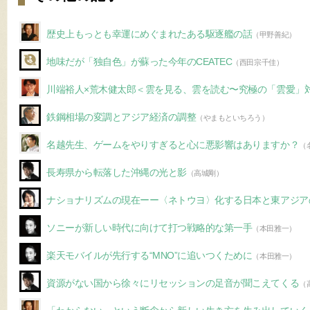
歴史上もっとも幸運にめぐまれたある駆逐艦の話
（甲野善紀）
地味だが「独自色」が蘇った今年のCEATEC
（西田宗千佳）
川端裕人×荒木健太郎＜雲を見る、雲を読む〜究極の「雲愛」
鉄鋼相場の変調とアジア経済の調整
（やまもといちろう）
名越先生、ゲームをやりすぎると心に悪影響はありますか？
（
長寿県から転落した沖縄の光と影
（高城剛）
ナショナリズムの現在ーー〈ネトウヨ〉化する日本と東アジア
ソニーが新しい時代に向けて打つ戦略的な第一手
（本田雅一）
楽天モバイルが先行する“MNO”に追いつくために
（本田雅一）
資源がない国から徐々にリセッションの足音が聞こえてくる
（