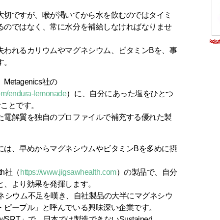
大切ですが、喉が渇いてから水を飲むのではタイミ
るのではなく、常に水分を補給しなければなりませ
失われるカリウムやマグネシウム、ビタミンBを、事
す。
tagenics社の
com/endura-lemonade
）に、自分にあった塩をひとつ
むことです。
た電解質を独自のプロファイルで補充する優れた製
には、早めからマグネシウムやビタミンBを多めに摂
th社（
https://www.jigsawhealth.com
）の製品で、自分
と、より効果を発揮します。
類のマグネシウム不足を嘆き、自社製品の大半にマグネシウ
・ピープル」と呼んでいる興味深い企業です。
 w/SRT」で、日本では製造できないSustained