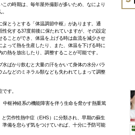
いこの時期は、毎年屋外撮影が多いため、なにより
ん。
に保とうとする「体温調節中枢」があります。通
活性化する37度前後に保たれていますが、その設定
せることができ、体温を上げる時は血流を減少させ
によって熱を生産したり、また、体温を下げる時に
内の熱を放出したり、調整することが可能です。
ブ水ばかり飲むと大量の汗をかいて身体の水分バラ
ウムなどのミネラル類なども失われてしまって調整
。
症です。
え、中枢神経系の機能障害を伴う生命を脅かす熱重篤
）と労作性熱中症（EHS）に分類され、早期の蘇生
、準備を怠らず気をつけていれば、十分に予防可能