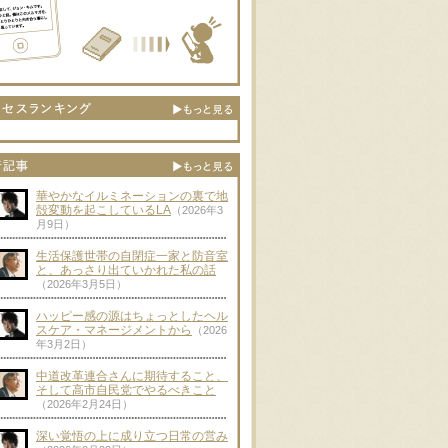
華やかなイルミネーションの裏で地
殻変動を起こしているLA
（2026年3
月9日）
生活保護世帯の自閉症一家と防音室
と、あっさり出ていかれた私の話
（2026年3月5日）
ハッピー感の源はちょっとしたヘル
スケア・マネージメントから
（2026
年3月2日）
中道改革連合さんに期待すること、
そして高市自民党でやるべきこと
（2026年2月24日）
深い覚悟の上に成り立つ日常の営み