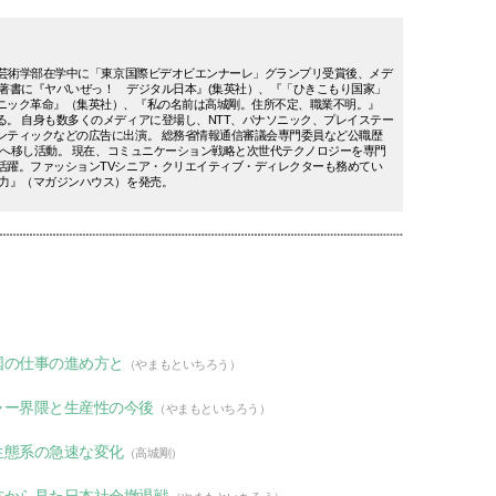
日大芸術学部在学中に「東京国際ビデオビエンナーレ」グランプリ受賞後、メデ
 著書に『ヤバいぜっ！ デジタル日本』(集英社）、『「ひきこもり国家」
ニック革命』（集英社）、『私の名前は高城剛。住所不定、職業不明。』
る。 自身も数多くのメディアに登場し、NTT、パナソニック、プレイステー
ンティックなどの広告に出演。 総務省情報通信審議会専門委員など公職歴
欧州へ移し活動。 現在、コミュニケーション戦略と次世代テクノロジーを専門
活躍。ファッションTVシニア・クリエイティブ・ディレクターも務めてい
る力』（マガジンハウス）を発売。
国の仕事の進め方と
（やまもといちろう）
ャー界隈と生産性の今後
（やまもといちろう）
生態系の急速な変化
（高城剛）