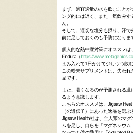
まず、適宜適量の水を飲むことが
ング的には遅く、また一気飲みす
ん。
そして、適切な塩分も摂り、汗で
前に足しておくのも予防になりま
個人的な熱中症対策にオススメは、Me
Endura（
https://www.metagenics.
まみ入れて1日かけて少しづつ飲
この粉末サプリメントは、失われ
品です。
また、暑くなるのが予測される週
るよう意識します。
こちらのオススメは、Jigsaw Heal
（の遺伝子）にあった逸品を選ぶ
Jigsaw Health社は、全人
ムを足し、自らを「マグネシウム
なかでも僕の愛用は「Activated B