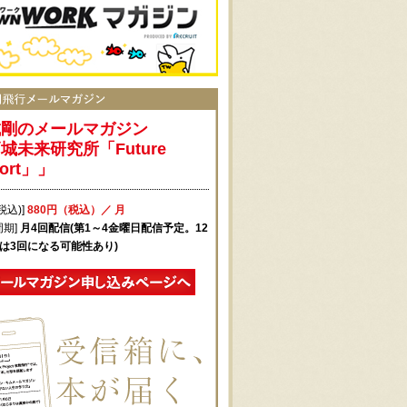
城剛のメールマガジン
城未来研究所「Future
port」」
税込)]
880円（税込）／ 月
周期]
月4回配信(第1～4金曜日配信予定。12
月は3回になる可能性あり)