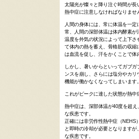
太陽光が燦々と降り注ぐ時間が長
熱中症に注意しなければなりませ
人間の身体には、常に体温を一定
常、人間の深部体温は体内酵素が
温度を外気の状況によって上下さ
て体内の熱を蓄え、骨格筋の収縮
は血流を促し、汗をかくことで体
しかし、暑いからといってガブガ
ンスを崩し、さらには塩分やカリ
機能が働かなくなってしまいます
これがピークに達した状態が熱中
熱中症は、深部体温が40度を超
な疾患です。
正確には非労作性熱中症（NEHS
と即時の冷却が必要となりますが
な疾患です。