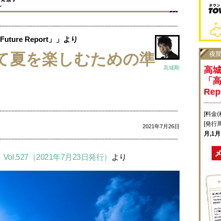
ure Report」」より
て夏を楽しむための準
高城剛
高
「高
Re
[料金(
[発行
2021年7月26日
月,1
】Vol.527（2021年7月23日発行）
より