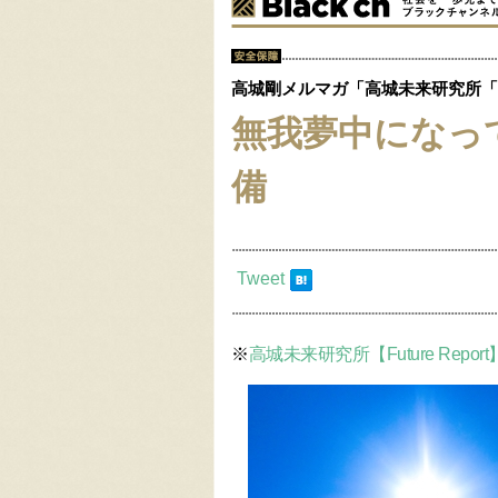
高城剛メルマガ「高城未来研究所「Fut
無我夢中になっ
備
Tweet
※
高城未来研究所【Future Report