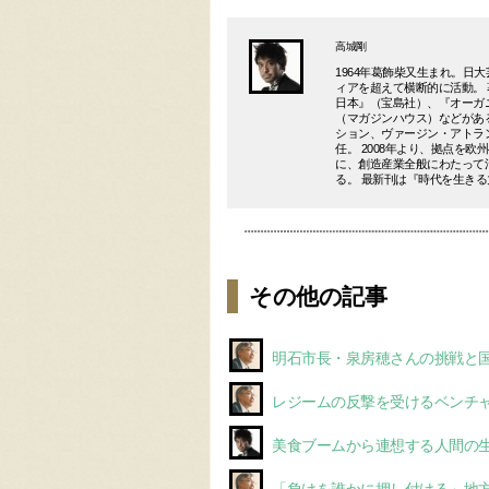
高城剛
1964年葛飾柴又生まれ。
ィアを超えて横断的に活動。
日本』（宝島社）、『オーガ
（マガジンハウス）などがあ
ション、ヴァージン・アトラ
任。 2008年より、拠点を
に、創造産業全般にわたって
る。 最新刊は『時代を生き
その他の記事
明石市長・泉房穂さんの挑戦と
レジームの反撃を受けるベンチ
美食ブームから連想する人間の