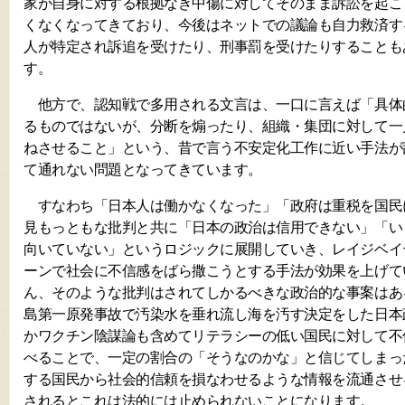
家が自身に対する根拠なき中傷に対してそのまま訴訟を起こ
くなくなってきており、今後はネットでの議論も自力救済す
人が特定され訴追を受けたり、刑事罰を受けたりすることも
す。
他方で、認知戦で多用される文言は、一口に言えば「具体
るものではないが、分断を煽ったり、組織・集団に対して一
ねさせること」という、昔で言う不安定化工作に近い手法が
て通れない問題となってきています。
すなわち「日本人は働かなくなった」「政府は重税を国民
見もっともな批判と共に「日本の政治は信用できない」「い
向いていない」というロジックに展開していき、レイジベイ
ーンで社会に不信感をばら撒こうとする手法が効果を上げて
ん、そのような批判はされてしかるべきな政治的な事案はあ
島第一原発事故で汚染水を垂れ流し海を汚す決定をした日本
かワクチン陰謀論も含めてリテラシーの低い国民に対して不
べることで、一定の割合の「そうなのかな」と信じてしまっ
する国民から社会的信頼を損なわせるような情報を流通させ
されるとこれは法的には止められないことになります。