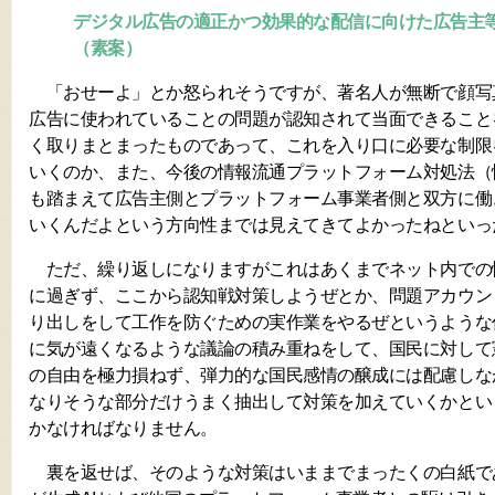
デジタル広告の適正かつ効果的な配信に向けた広告主
（素案）
「おせーよ」とか怒られそうですが、著名人が無断で顔写
広告に使われていることの問題が認知されて当面できること
く取りまとまったものであって、これを入り口に必要な制限
いくのか、また、今後の情報流通プラットフォーム対処法（
も踏まえて広告主側とプラットフォーム事業者側と双方に働
いくんだよという方向性までは見えてきてよかったねといっ
ただ、繰り返しになりますがこれはあくまでネット内での
に過ぎず、ここから認知戦対策しようぜとか、問題アカウン
り出しをして工作を防ぐための実作業をやるぜというような
に気が遠くなるような議論の積み重ねをして、国民に対して
の自由を極力損ねず、弾力的な国民感情の醸成には配慮しな
なりそうな部分だけうまく抽出して対策を加えていくかとい
かなければなりません。
裏を返せば、そのような対策はいままでまったくの白紙で