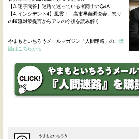
【3. 迷子問答】迷路で迷っている者同士のQ&A
【4. インシデント4】風雲！ 高市早苗調査会、怒り
の匿流対策提言からアレの今後を読み解く
やまもといちろうメールマガジン「人間迷路」の
ご購
読はこちらから
やまもといちろう