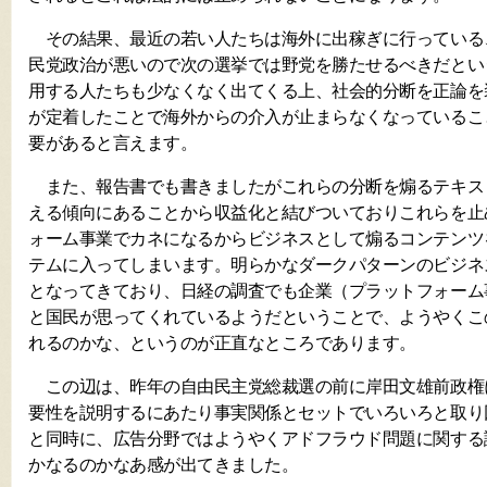
その結果、最近の若い人たちは海外に出稼ぎに行っている
民党政治が悪いので次の選挙では野党を勝たせるべきだとい
用する人たちも少なくなく出てくる上、社会的分断を正論を
が定着したことで海外からの介入が止まらなくなっているこ
要があると言えます。
また、報告書でも書きましたがこれらの分断を煽るテキス
える傾向にあることから収益化と結びついておりこれらを止
ォーム事業でカネになるからビジネスとして煽るコンテンツ
テムに入ってしまいます。明らかなダークパターンのビジネ
となってきており、日経の調査でも企業（プラットフォーム
と国民が思ってくれているようだということで、ようやくこ
れるのかな、というのが正直なところであります。
この辺は、昨年の自由民主党総裁選の前に岸田文雄前政権
要性を説明するにあたり事実関係とセットでいろいろと取り
と同時に、広告分野ではようやくアドフラウド問題に関する
かなるのかなあ感が出てきました。