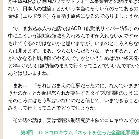
が生成AIおよび他国のプラットフォーム事業者との駆け引
ない、日本人の世論」とかいう本当にそういうのってあるの
金郷（エルドラド）を目指す旅路になるのでありましょうか
で、まあ込み入った話ではACD（能動的サイバー防御）の
中にこういう認知戦領域を入れるんですか入れないんですか
も出てくるのではないかと思いますが、いまのところ入らな
らは見えます。まあ、やらないんだろうな。そうすると、ど
がいかなる作戦指揮でやるんですかという詰めは近い将来発
と3年ぐらいは無防備のままで行くってことでいいんですか
あとは思いますね。
まあ… 「それはおまえの仕事だったのに、なんでいまま
きたのか」とか超絶怒られが発生するタイプの問題のよう
そのころにはもう私はいないのだと信じて、いまできること
みをして行くってことでどうでしょうか。
その辺の話は、実は情報法制研究所主催のコロキウムでか
第4回 JILISコロキウム『ネットを使った金融犯罪最