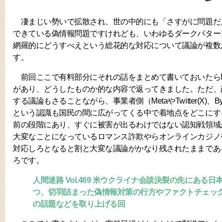
凄まじい勢いで拡散され、世の中的にも「さすがに問題だ
できている偽情報問題ですけれども、いわゆるダークパター
網羅的にどうすべえという総花的な対応について議論が複数
す。
前回ここで有料部分にそれの話をまとめて書いておいたら
があり、どうしたものか的な内容で返ってきました。ただ、
する議論もさることながら、事業者側（MetaやTwitter(X)、B
という認識も国民の間に広がってくる中で着地点をどこにす
前の段階にあり、すぐに被害が出るわけではない認知戦領域
大変なことになっているロマンス詐欺やらオンラインカジノ
対応しろとなると割と大変な議論がかなり残されたままであ
ろです。
人間迷路 Vol.469 米ウクライナ会談決裂の先にある
つ、切羽詰まった偽情報対策の行方やファクトチェック
の話題などを取り上げる回