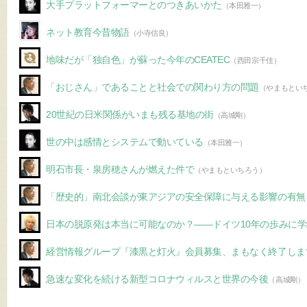
大手プラットフォーマーとのつきあいかた
（本田雅一）
ネット教育今昔物語
（小寺信良）
地味だが「独自色」が蘇った今年のCEATEC
（西田宗千佳）
「おじさん」であることと社会での関わり方の問題
（やまもとい
20世紀の日米関係がいまも残る基地の街
（高城剛）
世の中は感情とシステムで動いている
（本田雅一）
明石市長・泉房穂さんが燃えた件で
（やまもといちろう）
「歴史的」南北会談が東アジアの安全保障に与える影響の有無
日本の脱原発は本当に可能なのか？――ドイツ10年の歩みに
経営情報グループ『漆黒と灯火』会員募集、まもなく終了しま
急速な変化を続ける新型コロナウィルスと世界の今後
（高城剛）