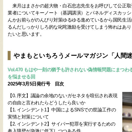
来月はまさかの超大物・白石忠志先生をお呼びして公正取
業者についてキーノート（基調講演）とパネルディスカッシ
んかお前らがのんびり対策ゆるゆる進めているから国民生活
るんだしっかりしろ的な叱咤激励を受けてしまう怖れはあり
たいと思います。
やまもといちろうメールマガジン「人間
Vol.470 もはや一刻の猶予も許されない偽情報問題にまつ
を悩ませる回
2025年3月5日発行号 目次
【0. 序文】議論の余地のないガセネタを喧伝され表現
の自由と言われたらどうしたら良いか
【1. インシデント1】中国によるSNSでの世論工作の
実情と対策について
【2. インシデント2】サイバー犯罪を実行するための
参入障壁が急激に低下しつつある件