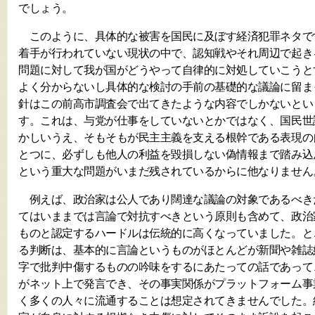
でしょう。
このように、具体的な被害を国民に及ぼす経済犯罪ネタで
着手が行われていない現状の中で、認知戦やそれ周辺で起き
問題に対して我が国がどうやって自律的に対処していこうと
よく分からないし具体的な検討の手前の基礎的な議論に留ま
針はこの前高市調査会で出てきたような内容でしかないとい
す。これは、与党が仕事をしていないとかではなく、国民世
かしいうえ、そもそもが民主主義を支える根幹である表現の
とつに、必ずしも他人の利益を毀損しない偽情報まで踏み込
という重大な問題がいまだ残されているからに他なりません
例えば、政治家は公人であり闊達な議論の対象であるべき
てはいままでは言論で対抗すべきという原則も含めて、政治
ものと認定するハードルは伝統的に高くなっていました。と
る判断は、基本的に言論というものがほとんどが新聞や雑誌
字で批判中傷するものの吟味をするにあたっての話であって
がネット上で発言でき、その事実関係がプラットフォーム事
く多くの人々に流通することは想定されてきませんでした。