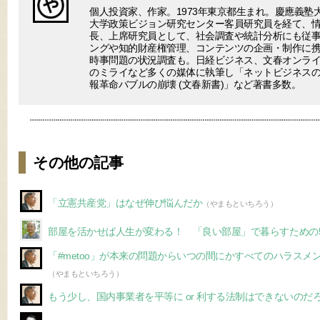
個人投資家、作家。1973年東京都生まれ。慶應義塾
大学政策ビジョン研究センター客員研究員を経て、
長、上席研究員として、社会調査や統計分析にも従事
ングや知的財産権管理、コンテンツの企画・制作に
時事問題の状況調査も。日経ビジネス、文春オンラ
のミライなど多くの媒体に執筆し「ネットビジネスの終わり(V
報革命バブルの崩壊 (文春新書)」など著書多数。
その他の記事
「立憲共産党」はなぜ伸び悩んだか
（やまもといちろう）
部屋を活かせば人生が変わる！ 「良い部屋」で暮らすための
「#metoo」が本来の問題からいつの間にかすべてのハラスメ
（やまもといちろう）
もう少し、国内事業者を平等に or 利する法制はできないのだ