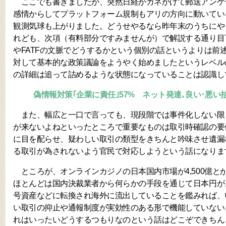
ここでも書きましたが、突然日経がカネかけて郵送アンケ
感情からしてプラットフォーム規制もアリの方向に動いてい
観測気球も上がりました。どうせやるなら昨年末のうちにや
れども、次項（有料部分ですみませんが）で解説する通り目
やFATFの文脈でどうするかという個別の話というよりは前
対して基本的な政策議論をようやく始めましたというレベル
の詳細は追って詰めるような状態になっていることは認識し
偽情報対策｢企業に責任｣57% ネット発達､良い･悪い
また、幅広と一口で言っても、現段階では事件化しない限
が来ないよねといったところで重要なものは取引時確認の要
に目を配らせ、疑わしい取引の類型をきちんと吟味させ遺漏
る取引が為されないよう官民で対応しようという話になりま
ところが、オンラインカジノの日本国内市場が4,500億と
ほとんどは国内決裁業者から何らかの手段を通じて日本円が
号資産などに転換され海外に流出していることを鑑みれば、
い取引の抑止や通報制度が実効性のある形で機能していない
れはいったいどうするつもりなのという話はどこぞできちん