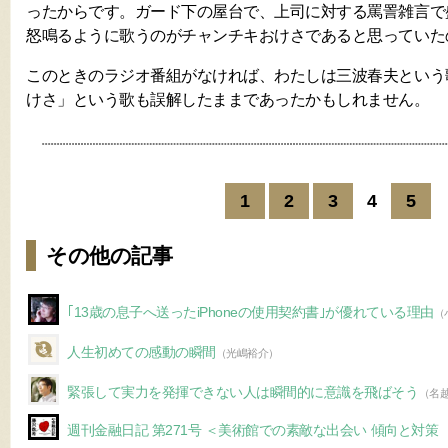
ったからです。ガード下の屋台で、上司に対する罵詈雑言で
怒鳴るように歌うのがチャンチキおけさであると思っていた
このときのラジオ番組がなければ、わたしは三波春夫という
けさ」という歌も誤解したままであったかもしれません。
1
2
3
4
5
その他の記事
｢13歳の息子へ送ったiPhoneの使用契約書｣が優れている理由
（
人生初めての感動の瞬間
（光嶋裕介）
緊張して実力を発揮できない人は瞬間的に意識を飛ばそう
（名
週刊金融日記 第271号 ＜美術館での素敵な出会い 傾向と対策