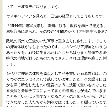
さて、三波春夫に戻りましょう。
ウィキペディアを見ると、三波の経歴としてこうあります。
「1944年に陸軍入隊し、満州に渡る。敗戦を満州で迎える
虜収容所に送られ、その後約4年間のシベリア抑留生活を過
敗戦の満州で三波のいた軍隊は置き去りにされます。そして
の抑留体験がはじまったのです。このシベリア抑留というも
あったかを、戦後に生まれたわたしたちはうまく想像できま
時代の内地で戦ったものたちでさえ、それは理解を絶した体
ます。
シベリア抑留の体験を原点として詩を書いた石原吉郎は、こ
くつかのエッセイとして残しています。ただ、その語り口は
かを深く断念したものの遺言のように沈鬱で重いものでした
養失調と発疹チフスによって多くの捕虜たちが死んでいきま
ことを「いわば人間でなくなることへのためらいから、さい
できなかった人たちから淘汰がはじまった」と綴っています