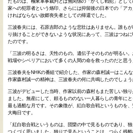
たものは、極東軍事裁判とは無関係の「かくし戦犯」として
家への犯罪者という烙印、さらには抑留後の日本での「アカ
ければならない故郷喪失者としての帰還でした。
三波春夫には、石原吉郎のような悲壮はありません。誰もが
り抜けることができないような状況にあって、三波はつねに
たのです。
「三波の明るさは、天性のもの。遺伝子そのものが明るい。
戦場やシベリアにおいて多くの人間の命を救ったのだと思う
三波春夫をNHKの番組で紹介した、作家の森村誠一はこん
作家森村誠一の精神は、三波春夫の何に共鳴したのでしょう
三波がデビューした当時、作家以前の森村もまた苦しい独り
ました。無産にして、頼るもののない一人暮らしの青年にと
最も過酷な月です。その象徴が、紅白歌合戦というものを、
大晦日です。
「紅白歌合戦というものは、団欒の中で見るものであり、独
つくづく思いました。独りで見るということは、つらく残酷