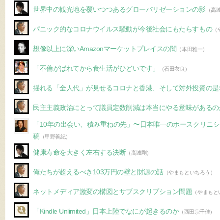
世界中の観光地を覆いつつあるグローバリゼーションの影
（高
パニック的なコロナウイルス騒動が今後社会にもたらすもの
（
想像以上に深いAmazonマーケットプレイスの闇
（本田雅一）
「不倫がばれてから食生活がひどいです」
（石田衣良）
揺れる「全人代」が見せるコロナと香港、そして対外投資の是
民主主義政治にとって議員定数削減は本当にやる意味があるの
「10年の出会い、積み重ねの先」〜日本唯一のホースクリニ
稿
（甲野善紀）
健康寿命を大きく左右する決断
（高城剛）
俺たちが超えるべき103万円の壁と財源の話
（やまもといちろう）
ネットメディア激変の構図とサブスクリプション問題
（やまもと
「Kindle Unlimited」日本上陸でなにが起きるのか
（西田宗千佳）