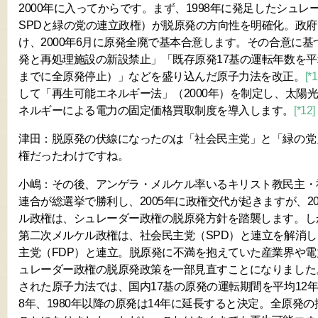
2000年に入ってからです。まず、1998年に発足したシュ
SPDと緑の党の連立政権）が脱原発の方向性を明確化。政
け、2000年6月に原発全廃で基本合意します。その合意に基づ
発と再処理施設の新設禁止」「既存原発17基の運転年数を平均
までに全原発停止）」などを盛り込んだ原子力法を改正。
[*1
して「再生可能エネルギー法」（2000年）を制定し、太陽
ネルギーによる電力の固定価格買取制度を導入します。
[*12]
津田：脱原発の伏線になったのは「社会民主党」と「緑の党
権だったわけですね。
小嶋：その後、アンゲラ・メルケル率いるキリスト教民主・社
連合が総選挙で勝利し、2005年に政権交代が起きますが、2
ル政権は、シュレーダー政権の脱原発方針を踏襲します。しか
第二次メルケル政権は、社会民主党（SPD）と連立を解消
主党（FDP）と連立。脱原発に不満を抱えていた産業界や
ュレーダー政権の脱原発政策を一部見直すことになりました
された原子力法では、国内17基の原発の運転期間を平均12年
8年、1980年以降の原発は14年に延長すると決定。全原発の