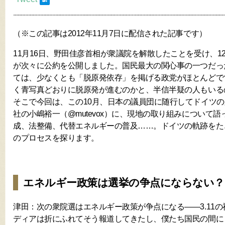
（※この記事は2012年11月7日に配信された記事です）
11月16日、野田佳彦首相が衆議院を解散したことを受け、1
が次々に公約を公開しました。国民最大の関心事の一つだっ
ては、少なくとも「脱原発依存」を掲げる政党がほとんどで
く青写真どおりに脱原発が進むのかと、半信半疑の人もいる
そこで今回は、この10月、日本の議員団に随行してドイツ
社の小嶋裕一（@mutevox）に、現地の取り組みについて
成、法整備、代替エネルギーの普及……。ドイツの軌跡をた
のプロセスを探ります。
エネルギー政策は選挙の争点にならない？
津田：次の衆院選はエネルギー政策が争点になる――3.11
ディアは折にふれてそう報道してきたし、僕たち国民の間に