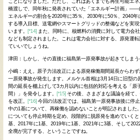
ことになりました。ただし、これはあくまでも再生可能エネ
橋渡しで、同年秋に発表されていた「エネルギー計画」――
エネルギーの割合を2020年に35％、2030年に50％、2040年
する導入目標、送電網やスマートグリッドの整備などを実現
います。
[*14]
また、同時に、核燃料の消費に対して電力会社
なども制定されました。これは電力会社に対する、原発運転
ていいでしょうね。
津田：しかし、その直後に福島第一原発事故が起きてしまう
小嶋：ええ。原子力法改正による原発稼働期間延長からわず
一原発事故が発生します。メルケル首相は3月14日に旧型の
間の延長を棚上げして3カ月以内に包括的対応を考える「原
間）」を発令します。
[*15]
その後、さまざまな議論を経て、
を改正。
[*16]
今回の法改正では、福島第一原発事故後に停止
中の1基について、再稼働を認めないことが明記されました
についても停止時期を定め、段階的に脱原発を進めていくとし
基、2017年に1基、2019年に1基、2021年に3基、そして2
全廃が完了する、ということですね。