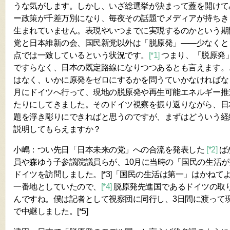
うな気がします。しかし、いざ総選挙が決まって蓋を開けて
ー政策が千差万別になり、毎夜その話題でメディアが持ちき
生まれていません。表現やいつまでに実現するのかという期
党と日本維新の会、国民新党以外は「脱原発」――少なくと
点では一致しているという状況です。
[*1]
つまり、「脱原発
ですらなく、日本の既定路線になりつつあるとも言えます。
はなく、いかに原発をゼロにするかを問うていかなければな
月にドイツへ行って、現地の脱原発や再生可能エネルギー推
たりにしてきました。そのドイツ視察を振り返りながら、日
題を浮き彫りにできればと思うのですが、まずはどういう経
説明してもらえますか？
小嶋：つい先日「日本未来の党」への合流を発表した
[*2]
ば
員や森ゆう子参議院議員らが、10月に当時の「国民の生活
ドイツを訪問しました。[*3]「国民の生活は第一」はかねて
一番地としていたので、
[*4]
脱原発先進国であるドイツの取
んですね。僕は記者として視察団に同行し、3日間に渡って
で中継しました。[*5]