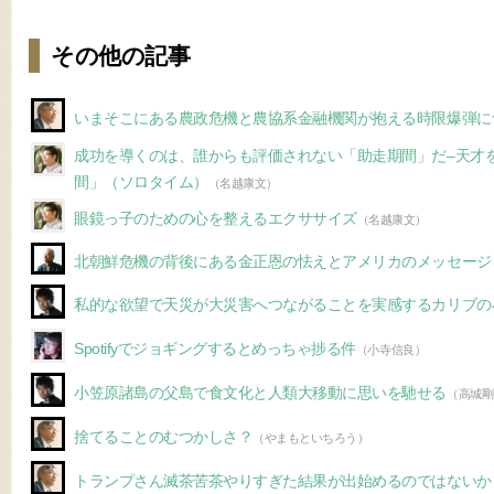
その他の記事
いまそこにある農政危機と農協系金融機関が抱える時限爆弾に
成功を導くのは、誰からも評価されない「助走期間」だ–天才
間」（ソロタイム）
（名越康文）
眼鏡っ子のための心を整えるエクササイズ
（名越康文）
北朝鮮危機の背後にある金正恩の怯えとアメリカのメッセージ
私的な欲望で天災が大災害へつながることを実感するカリブの
Spotifyでジョギングするとめっちゃ捗る件
（小寺信良）
小笠原諸島の父島で食文化と人類大移動に思いを馳せる
（高城剛
捨てることのむつかしさ？
（やまもといちろう）
トランプさん滅茶苦茶やりすぎた結果が出始めるのではないか