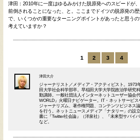
津田：2010年に一度はゆるみかけた脱原発へのスピードが
前倒されることになった、と。ここまでドイツの脱原発の歴
で、いくつかの重要なターニングポイントがあったと思うの
考えていますか？
1
2
3
4
津田大介
ジャーナリスト／メディア・アクティビスト。1973
田大学社会科学部卒。早稲田大学大学院政治学研究
勤講師。一般社団法人インターネットユーザー協会代表理事
WORLD』火曜日ナビゲーター。IT・ネットサービ
ジャーナリズム、著作権問題、コンテンツビジネス
を行う。ネットニュースメディア「ナタリー」の設
書に『Twitter社会論』（洋泉社）、『未来型サバ
など。