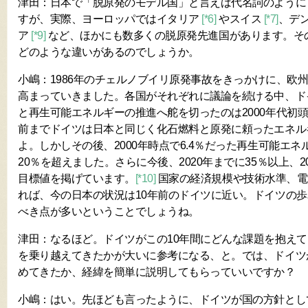
津田：日本で「脱原発のモデル国」と言えば代名詞のように
すが、実際、ヨーロッパではイタリア
[*6]
やスイス
[*7]
、デ
ア
[*9]
など、ほかにも数多くの脱原発先進国があります。そ
どのような違いがあるのでしょうか。
小嶋：1986年のチェルノブイリ原発事故をきっかけに、欧
高まっていきました。各国がそれぞれに議論を続ける中、ド
と再生可能エネルギーの推進へ舵を切ったのは2000年代初頭
前までドイツは日本と同じく化石燃料と原発に頼ったエネル
よ。しかしその後、2000年時点で6.4％だった再生可能エネ
20％を超えました。さらに今後、2020年までに35％以上、2
目標値を掲げています。
[*10]
国家の経済規模や技術水準、電
れば、今の日本の状況は10年前のドイツに近い。ドイツの
べき点が多いということでしょうね。
津田：なるほど。ドイツがこの10年間にどんな課題を抱え
を乗り越えてきたかが大いに参考になる、と。では、ドイツ
めてきたか、経緯を簡単に説明してもらっていいですか？
小嶋：はい。先ほども言ったように、ドイツが国の方針とし