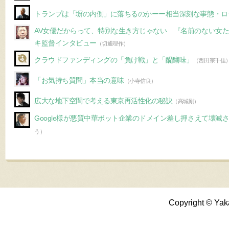
トランプは「塀の内側」に落ちるのかーー相当深刻な事態・ロ
AV女優だからって、特別な生き方じゃない 『名前のない女
キ監督インタビュー
（切通理作）
クラウドファンディングの「負け戦」と「醍醐味」
（西田宗千佳
「お気持ち質問」本当の意味
（小寺信良）
広大な地下空間で考える東京再活性化の秘訣
（高城剛）
Google様が悪質中華ボット企業のドメイン差し押さえて壊滅
う）
Copyright © Yak