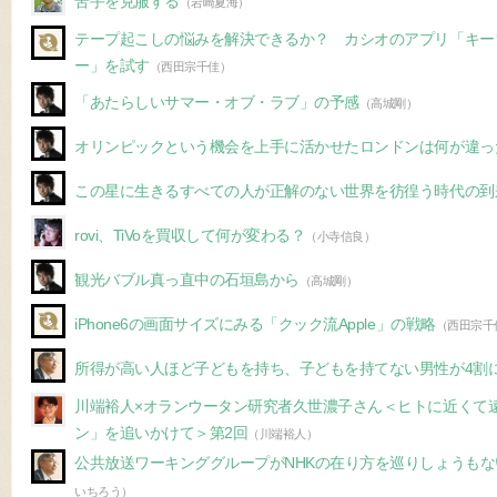
苦手を克服する
（岩崎夏海）
テープ起こしの悩みを解決できるか？ カシオのアプリ「キー
ー」を試す
（西田宗千佳）
「あたらしいサマー・オブ・ラブ」の予感
（高城剛）
オリンピックという機会を上手に活かせたロンドンは何が違っ
この星に生きるすべての人が正解のない世界を彷徨う時代の到
rovi、TiVoを買収して何が変わる？
（小寺信良）
観光バブル真っ直中の石垣島から
（高城剛）
iPhone6の画面サイズにみる「クック流Apple」の戦略
（西田宗千
所得が高い人ほど子どもを持ち、子どもを持てない男性が4割
川端裕人×オランウータン研究者久世濃子さん＜ヒトに近くて
ン」を追いかけて＞第2回
（川端裕人）
公共放送ワーキンググループがNHKの在り方を巡りしょうも
いちろう）