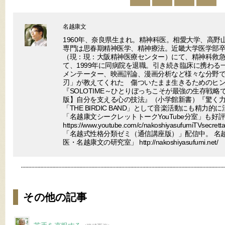
名越康文
1960年、奈良県生まれ。精神科医。相愛大学、高野
専門は思春期精神医学、精神療法。近畿大学医学部
（現：現：大阪精神医療センター）にて、精神科救
て、1999年に同病院を退職。引き続き臨床に携わる
メンテーター、映画評論、漫画分析など様々な分野で
刃」が教えてくれた 傷ついたまま生きるためのヒ
『SOLOTIME～ひとりぼっちこそが最強の生存戦
版】自分を支える心の技法』（小学館新書）『驚く
「THE BIRDIC BAND」として音楽活動にも精力的に
「名越康文シークレットトークYouTube分室」も好
https://www.youtube.com/c/nakoshiyasufumiTV
「名越式性格分類ゼミ（通信講座版）」配信中。 名
医・名越康文の研究室」 http://nakoshiyasufumi.net/
その他の記事