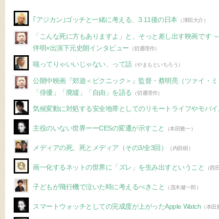
｢アジカン｣ゴッチと一緒に考える、3.11後の日本
（津田大介）
「こんな死に方もありますよ」と、そっと差し出す映画です 
伴明×出演下元史朗インタビュー
（切通理作）
嗤ってりゃいいじゃない、って話
（やまもといちろう）
公開中映画『郊遊＜ピクニック＞』監督・蔡明亮（ツァイ・
「俳優」「廃墟」「自由」を語る
（切通理作）
気候変動に対処する安全地帯としてのリモートライフやモバイ
主役のいない世界ーーCESの変遷が示すこと
（本田雅一）
メディアの死、死とメディア（その3/全3回）
（内田樹）
画一化するネットの世界に「ズレ」を生み出すということ
（西
子どもが飛行機で泣いた時に考えるべきこと
（茂木健一郎）
スマートウォッチとしての完成度が上がったApple Watch
（本田