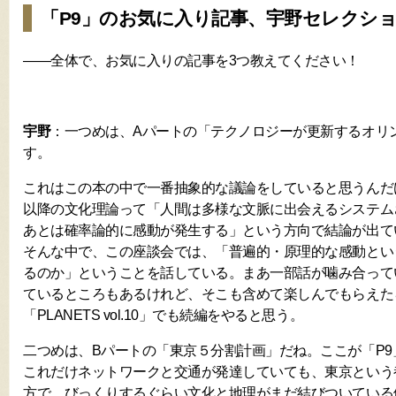
「P9」のお気に入り記事、宇野セレクシ
――全体で、お気に入りの記事を3つ教えてください！
宇野
：一つめは、Aパートの「テクノロジーが更新するオリ
す。
これはこの本の中で一番抽象的な議論をしていると思うんだ
以降の文化理論って「人間は多様な文脈に出会えるシステム
あとは確率論的に感動が発生する」という方向で結論が出て
そんな中で、この座談会では、「普遍的・原理的な感動とい
るのか」ということを話している。まあ一部話が噛み合って
ているところもあるけれど、そこも含めて楽しんでもらえた
「PLANETS vol.10」でも続編をやると思う。
二つめは、Bパートの「東京５分割計画」だね。ここが「P
これだけネットワークと交通が発達していても、東京という
方で、びっくりするぐらい文化と地理がまだ結びついている