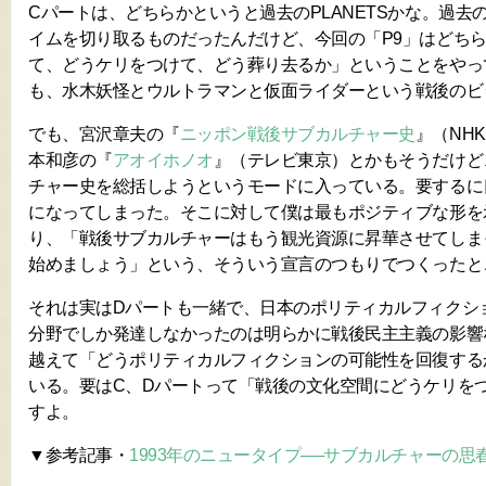
Cパートは、どちらかというと過去のPLANETSかな。過去の
イムを切り取るものだったんだけど、今回の「P9」はどち
て、どうケリをつけて、どう葬り去るか」ということをやっ
も、水木妖怪とウルトラマンと仮面ライダーという戦後のビ
でも、宮沢章夫の『
ニッポン戦後サブカルチャー史
』（NH
本和彦の『
アオイホノオ
』（テレビ東京）とかもそうだけど
チャー史を総括しようというモードに入っている。要するに
になってしまった。そこに対して僕は最もポジティブな形を
り、「戦後サブカルチャーはもう観光資源に昇華させてしま
始めましょう」という、そういう宣言のつもりでつくったと
それは実はDパートも一緒で、日本のポリティカルフィクシ
分野でしか発達しなかったのは明らかに戦後民主主義の影響
越えて「どうポリティカルフィクションの可能性を回復する
いる。要はC、Dパートって「戦後の文化空間にどうケリを
すよ。
▼参考記事・
1993年のニュータイプ──サブカルチャーの