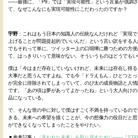
――最後に、「P9」では「実現可能性」という言葉が強調
て、なぜこんなにも実現可能性にこだわったのですか？
宇野
：これはもう日本の知識人の伝統なんだけれど「実現で
上げることが問題提起的でいいんだ」という言い訳をする人
でもそれって単に、ツイッター上の口喧嘩に勝つための方便
て、はっきりいって意味がない。そういうものはどうでもい
僕は「今はまだ存在していないけれど、未来には存在し得る
大事だと思うんですよね。でも今「ドラえもん」ひとつとっ
が完全に排除されてしまっていて、のび太の成長物語と人情
です。「あの頃は夢があってよかったね」という大人向けの
品になっている。
で、そんな世の中に対して僕はすごく不満を持っているので
きる、未来への希望を描くことが、今の想像力の役目だと思
ができなくなってしまったことをやりたい。
▼参考記事・
〈失われた未来〉を取り戻すために――『STAND