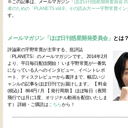
※この記事は、メールマガジン「
ほぼ日刊惑星開発委員会 2015.
者のための「PLANETS vol.9」その読み方ーー宇野常寛イ
す。
メールマガジン「ほぼ日刊惑星開発委員会」
とは
評論家の宇野常寛が主宰する、批評誌
〈PLANETS〉のメールマガジンです。 2014年2月
より、平日毎日配信開始！ いま宇野常寛が一番気
になっている人へのインタビュー、イベントレポ
ート、ディスクレビューから書評まで、幅広いジ
ャンルの記事をほぼ日刊でお届けします。 【 料金
(税込) 】 864円 / 月 【 発行周期 】 ほぼ毎日（夜間
飛行では月に1度、オリジナル動画を配信いたしま
す） 詳細・ご購読は
こちら
から！