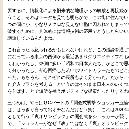
要するに、情報化による旧来的な地理からの解放と再接続が
うこと。それはデータを見ても明らかで、この街に住んでい
つの間にか、かなりミクロな見えない檻に囚われてしまって
破するために、具体的には情報技術の応用でどうしたらいい
議論しているんだよね。
これ言ったら怒られるかもしれないけれど、この議論を通じ
になっている東京の西側から最近あまりクリエイティブなも
くわかったし、東側に多い「昭和の日本人たち」がどこで思
く分かったし、都心回帰した若いホワイトカラーたちのどこ
った。もちろん、それぞれの長所もよく分かった。だから、
た介入プランを考える、というのはそのまま日本人のいくつ
を伸ばすことで短所を補うポジティブな提案だったりするわ
三つめは、やっぱりCパートの「開会式襲撃 ショッカー五
は、はっきり言って出オチなんだけど（笑）、これは2020
として行う「裏オリンピック」の開会式をショッカーが襲う
で、「ショッカーがなぜ「表」ではなく「裏」オリンピック