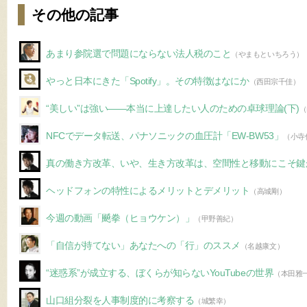
その他の記事
あまり参院選で問題にならない法人税のこと
（やまもといちろう）
やっと日本にきた「Spotify」。その特徴はなにか
（西田宗千佳）
“美しい”は強い――本当に上達したい人のための卓球理論(下)
（
NFCでデータ転送、パナソニックの血圧計「EW-BW53」
（小寺
真の働き方改革、いや、生き方改革は、空間性と移動にこそ鍵
ヘッドフォンの特性によるメリットとデメリット
（高城剛）
今週の動画「飇拳（ヒョウケン）」
（甲野善紀）
「自信が持てない」あなたへの「行」のススメ
（名越康文）
“迷惑系”が成立する、ぼくらが知らないYouTubeの世界
（本田雅
山口組分裂を人事制度的に考察する
（城繁幸）