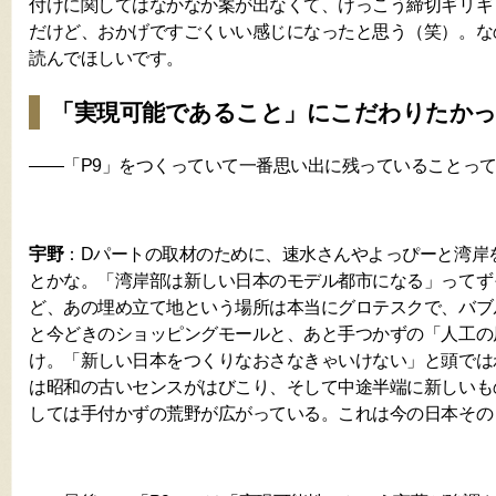
付けに関してはなかなか案が出なくて、けっこう締切ギリギ
だけど、おかげですごくいい感じになったと思う（笑）。な
読んでほしいです。
「実現可能であること」にこだわりたか
――「P9」をつくっていて一番思い出に残っていることっ
宇野
：Dパートの取材のために、速水さんやよっぴーと湾岸
とかな。「湾岸部は新しい日本のモデル都市になる」ってず
ど、あの埋め立て地という場所は本当にグロテスクで、バブ
と今どきのショッピングモールと、あと手つかずの「人工の
け。「新しい日本をつくりなおさなきゃいけない」と頭では
は昭和の古いセンスがはびこり、そして中途半端に新しいも
しては手付かずの荒野が広がっている。これは今の日本その