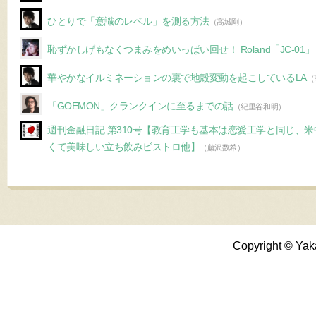
ひとりで「意識のレベル」を測る方法
（高城剛）
恥ずかしげもなくつまみをめいっぱい回せ！ Roland「JC-01」
華やかなイルミネーションの裏で地殻変動を起こしているLA
（
「GOEMON」クランクインに至るまでの話
（紀里谷和明）
週刊金融日記 第310号【教育工学も基本は恋愛工学と同じ、
くて美味しい立ち飲みビストロ他】
（藤沢数希）
Copyright © Yak