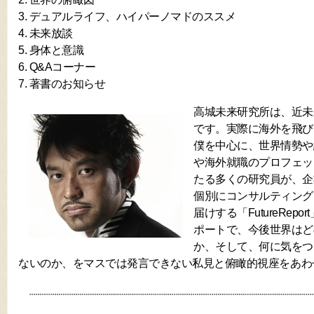
3. デュアルライフ、ハイパーノマドのススメ
4. 未来放談
5. 身体と意識
6. Q&Aコーナー
7. 著書のお知らせ
高城未来研究所は、近未
です。実際に海外を飛び
僕を中心に、世界情勢や
や海外就職のプロフェッ
たる多くの研究員が、企
個別にコンサルティング
届けする「FutureRep
ポートで、今後世界はど
か、そして、何に気をつ
ないのか、をマスでは発言できない私見と俯瞰的視座をあわ