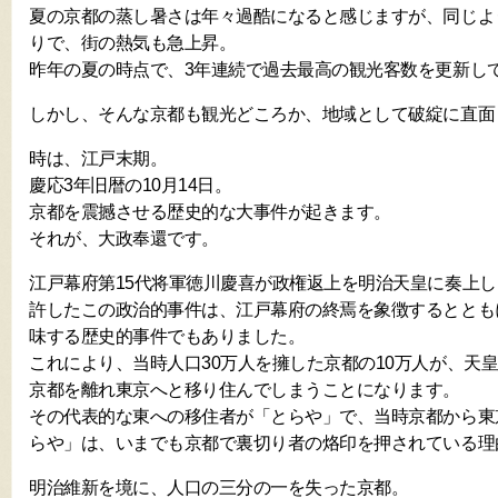
夏の京都の蒸し暑さは年々過酷になると感じますが、同じよ
りで、街の熱気も急上昇。
昨年の夏の時点で、3年連続で過去最高の観光客数を更新し
しかし、そんな京都も観光どころか、地域として破綻に直面
時は、江戸末期。
慶応3年旧暦の10月14日。
京都を震撼させる歴史的な大事件が起きます。
それが、大政奉還です。
江戸幕府第15代将軍徳川慶喜が政権返上を明治天皇に奏上
許したこの政治的事件は、江戸幕府の終焉を象徴するととも
味する歴史的事件でもありました。
これにより、当時人口30万人を擁した京都の10万人が、天
京都を離れ東京へと移り住んでしまうことになります。
その代表的な東への移住者が「とらや」で、当時京都から東
らや」は、いまでも京都で裏切り者の烙印を押されている理
明治維新を境に、人口の三分の一を失った京都。