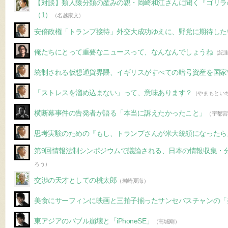
【対談】類人猿分類の産みの親・岡崎和江さんに聞く『ゴリラ
（1）
（名越康文）
安倍政権「トランプ接待」外交大成功ゆえに、野党に期待した
俺たちにとって重要なニュースって、なんなんでしょうね
（紀
統制される仮想通貨界隈、イギリスがすべての暗号資産を国家
「ストレスを溜め込まない」って、意味あります？
（やまもとい
横断幕事件の告発者が語る「本当に訴えたかったこと」
（宇都宮
思考実験のための『もし、トランプさんが米大統領になったら
第9回情報法制シンポジウムで議論される、日本の情報収集・
ろう）
交渉の天才としての桃太郎
（岩崎夏海）
美食にサーフィンに映画と三拍子揃ったサンセバスチャンの「
東アジアのバブル崩壊と「iPhoneSE」
（高城剛）