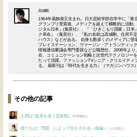
高城剛
1964年葛飾柴又生まれ。日大芸術学部在学中に「東
グランプリ受賞後、メディアを超えて横断的に活動。
ジタル日本』(集英社）、『「ひきこもり国家」日本
ク革命』（集英社）、『私の名前は高城剛。住所不
ハウス）などがある。 自身も数多くのメディアに登場
プレイステーション、ヴァージン・アトランティック
情報通信審議会専門委員など公職歴任。 2008年より
在、コミュニケーション戦略と次世代テクノロジー
たって活躍。ファッションTVシニア・クリエイティ
る。 最新刊は『時代を生きる力』（マガジンハウス
その他の記事
人間は｢道具を使う霊長類｣
（甲野善紀）
僕たちは「問題」によって生かされる＜後編＞
（小山龍介）