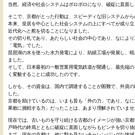
当然、経済や社会システムはボロボロになり、破綻に直面し
そこで、京都がとった行動は、スピーディな旧システムから
本来、皇居を中心とした社会システムの上にすべてが成り立
近代化へと舵を切ることになりました。
その切り札であり、あたらしい社会の中心であり、なにより
「電気」でした。
琵琶湖の水を使った水力発電により、紡績工場が発展し、暗
ました。
そして、日本最初の一般営業用電気鉄道が開通し、最先端の
く変貌することに成功したのです。
しかも、その資金は、国内で調達することが困難で、外資の
した。
京都を助けているのは、いまも昔も「外の力」であり、なに
果敢に挑戦する力」だったことは、あまり理解されていませ
現在では、古いものを守り続ける古都のイメージが強い京都
戸時代の終焉とともに破綻に直面しながらもピンチを切り抜
さて、現在の京都は、他に類を見ないチャレンジングな地域