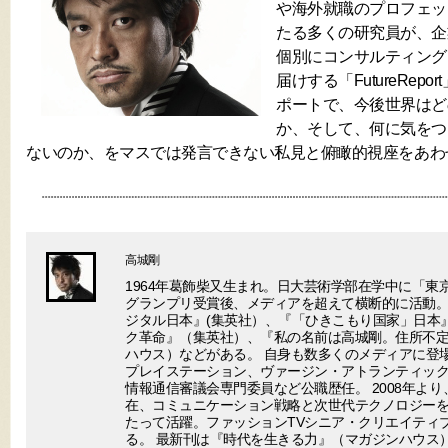
や海外就職のプロフェッ
たる多くの研究員が、企
個別にコンサルティング
届けする「FutureRep
ポートで、今後世界はど
か、そして、何に気をつ
ないのか、をマスでは発言できない私見と俯瞰的視座をあわ
高城剛
1964年葛飾柴又生まれ。日大芸術学部在学中に「東
グランプリ受賞後、メディアを超えて横断的に活動。
ジタル日本』(集英社）、『「ひきこもり国家」日本
ク革命』（集英社）、『私の名前は高城剛。住所不
ハウス）などがある。 自身も数多くのメディアに登場
プレイステーション、ヴァージン・アトランティック
情報通信審議会専門委員など公職歴任。 2008年より
在、コミュニケーション戦略と次世代テクノロジー
たって活躍。ファッションTVシニア・クリエイティ
る。 最新刊は『時代を生きる力』（マガジンハウス