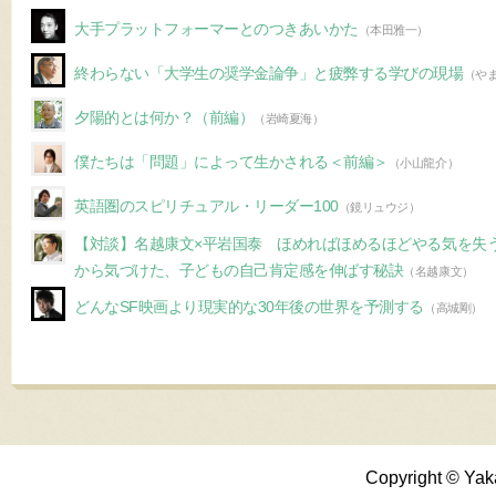
大手プラットフォーマーとのつきあいかた
（本田雅一）
終わらない「大学生の奨学金論争」と疲弊する学びの現場
（や
夕陽的とは何か？（前編）
（岩崎夏海）
僕たちは「問題」によって生かされる＜前編＞
（小山龍介）
英語圏のスピリチュアル・リーダー100
（鏡リュウジ）
【対談】名越康文×平岩国泰 ほめればほめるほどやる気を失
から気づけた、子どもの自己肯定感を伸ばす秘訣
（名越康文）
どんなSF映画より現実的な30年後の世界を予測する
（高城剛）
Copyright © Yak