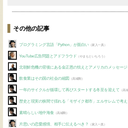
その他の記事
プログラミング言語「Python」が面白い
（家入一真）
YouTube広告問題とアドフラウド
（やまもといちろう）
北朝鮮危機の背後にある金正恩の怯えとアメリカのメッセージ
飲食業はその国の社会の縮図
（高城剛）
一年のサイクルが循環して再びスタートする冬至を迎えて
（高
歴史と現実の狭間で揺れる「モザイク都市」エルサレムで考え
素晴らしい地中海食
（高城剛）
片思いの恋愛感情、相手に伝えるべき？
（家入一真）