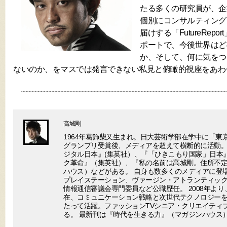
たる多くの研究員が、企
個別にコンサルティング
届けする「FutureRep
ポートで、今後世界はど
か、そして、何に気をつ
ないのか、をマスでは発言できない私見と俯瞰的視座をあわ
高城剛
1964年葛飾柴又生まれ。日大芸術学部在学中に「東
グランプリ受賞後、メディアを超えて横断的に活動。
ジタル日本』(集英社）、『「ひきこもり国家」日本
ク革命』（集英社）、『私の名前は高城剛。住所不
ハウス）などがある。 自身も数多くのメディアに登場
プレイステーション、ヴァージン・アトランティック
情報通信審議会専門委員など公職歴任。 2008年より
在、コミュニケーション戦略と次世代テクノロジー
たって活躍。ファッションTVシニア・クリエイティ
る。 最新刊は『時代を生きる力』（マガジンハウス