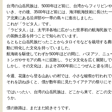
台湾の山岳民族は、5000年ほど前に、台湾からフィリピン
いき、その後、3500年ほど前には、海洋航海技術に長けた
ア北東にある沿岸部や一帯の島々に進出しました。
これが「ラピタ人」です。
「ラピタ人」は、太平洋各地に広がった世界初の航海民族で
の装飾土器を持つことで知られています。
もともと山岳民族だったことからタロイモなどを栽培する農
動に特化した文化を持っていました。
航海術を駆使してわずか500年ほどの間に、バヌアツ、ニュ
トンガやサモアの島々に拡散し、ラピタ文化を広く展開して
しかし、その文化は、およそ2000年前にこつぜんと姿を消
今週、花蓮から登る山あいの村では、小さな秘祭が行われて
それを訪ね歩くと、僕が数年前に見たライアテアの祭りにそ
ではいったい、台湾の山岳民族は、どこから来て、どこの文
うか。
僕の旅路は、まだまだ続きそうです。