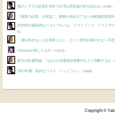
海のノマドの起源を求めて台湾山岳民族の村を訪ねる
（高城剛）
『最悪の結果』を前提に、物事を組み立てるべき解散総選挙終
2020年の超私的なベストアルバム・ベストブック・ベストデ
剛）
「酒を飲めない人は採用しない」という差別が騒がれない不思
Ustreamが残したもの
（小寺信良）
東京15区裏問題、つばさの党選挙妨害事件をどう判断するか
（
2022年夏、私的なベスト・ヘッドフォン
（高城剛）
Copyright © Yak