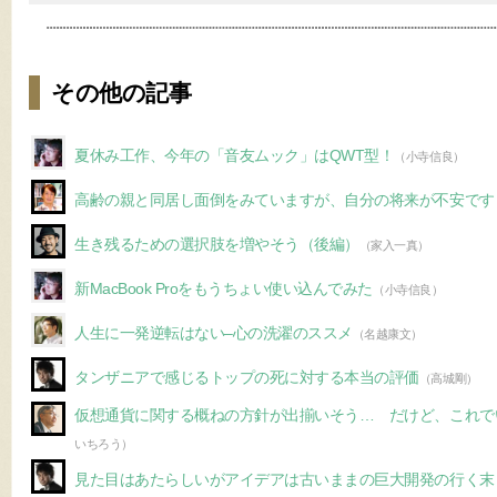
その他の記事
夏休み工作、今年の「音友ムック」はQWT型！
（小寺信良）
高齢の親と同居し面倒をみていますが、自分の将来が不安です
生き残るための選択肢を増やそう（後編）
（家入一真）
新MacBook Proをもうちょい使い込んでみた
（小寺信良）
人生に一発逆転はない–心の洗濯のススメ
（名越康文）
タンザニアで感じるトップの死に対する本当の評価
（高城剛）
仮想通貨に関する概ねの方針が出揃いそう… だけど、これで
いちろう）
見た目はあたらしいがアイデアは古いままの巨大開発の行く末