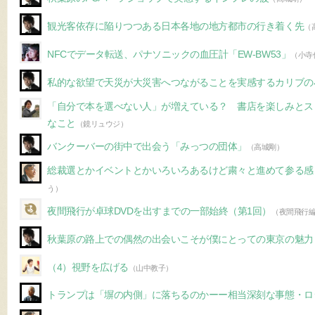
観光客依存に陥りつつある日本各地の地方都市の行き着く先
（
NFCでデータ転送、パナソニックの血圧計「EW-BW53」
（小寺
私的な欲望で天災が大災害へつながることを実感するカリブの
「自分で本を選べない人」が増えている？ 書店を楽しみとス
なこと
（鏡リュウジ）
バンクーバーの街中で出会う「みっつの団体」
（高城剛）
総裁選とかイベントとかいろいろあるけど粛々と進めて参る感
う）
夜間飛行が卓球DVDを出すまでの一部始終（第1回）
（夜間飛行
秋葉原の路上での偶然の出会いこそが僕にとっての東京の魅力
（4）視野を広げる
（山中教子）
トランプは「塀の内側」に落ちるのかーー相当深刻な事態・ロ