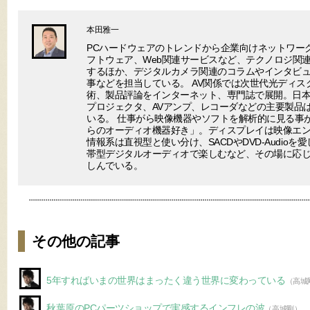
本田雅一
PCハードウェアのトレンドから企業向けネットワー
フトウェア、Web関連サービスなど、テクノロジ関
するほか、デジタルカメラ関連のコラムやインタビ
事などを担当している。 AV関係では次世代光ディ
術、製品評論をインターネット、専門誌で展開。日
プロジェクタ、AVアンプ、レコーダなどの主要製品
いる。 仕事がら映像機器やソフトを解析的に見る事
らのオーディオ機器好き」。ディスプレイは映像エ
情報系は直視型と使い分け、SACDやDVD-Audio
帯型デジタルオーディオで楽しむなど、その場に応じ
しんでいる。
その他の記事
5年すればいまの世界はまったく違う世界に変わっている
（高城
秋葉原のPCパーツショップで実感するインフレの波
（高城剛）