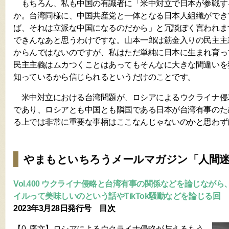
もちろん、私も中国の有識者に「米中対立で日本が参戦す
か。台湾同様に、中国共産党と一体となる日本人組織ができ
ば、それは立派な中国になるのだから」と冗談ぽく言われま
できんなあと思うわけですな。山本一郎は筋金入りの民主主
からんではないのですが、私はただ単純に日本に生まれ育っ
民主主義はムカつくことはあってもそんなに大きな間違いを
知っているから信じられるというだけのことです。
米中対立における台湾問題が、ロシアによるウクライナ侵
であり、ロシアとも中国とも隣国である日本が台湾有事のた
る上では非常に重要な事柄はここなんじゃないのかと思わず
やまもといちろうメールマガジン「人間
Vol.400 ウクライナ侵略と台湾有事の関係などを論じなが
イルって美味しいのという話やTikTok騒動などを論じる回
2023年3月28日発行号 目次
【0. 序文】ロシアによるウクライナ侵略が与えるもう