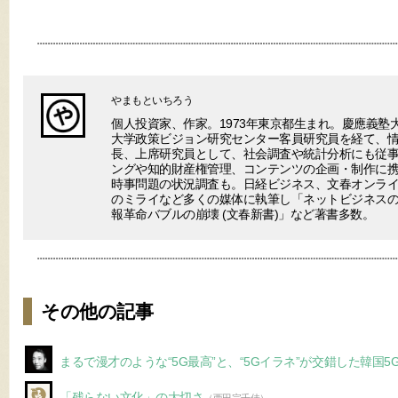
やまもといちろう
個人投資家、作家。1973年東京都生まれ。慶應義塾
大学政策ビジョン研究センター客員研究員を経て、
長、上席研究員として、社会調査や統計分析にも従事
ングや知的財産権管理、コンテンツの企画・制作に
時事問題の状況調査も。日経ビジネス、文春オンラ
のミライなど多くの媒体に執筆し「ネットビジネスの終わり(V
報革命バブルの崩壊 (文春新書)」など著書多数。
その他の記事
まるで漫才のような“5G最高”と、“5Gイラネ”が交錯した韓国5
「残らない文化」の大切さ