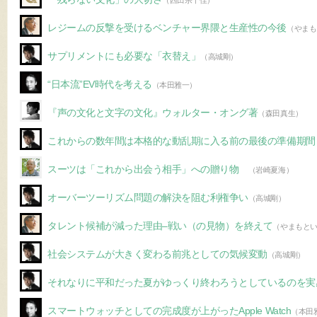
（西田宗千佳）
レジームの反撃を受けるベンチャー界隈と生産性の今後
（やまも
サプリメントにも必要な「衣替え」
（高城剛）
“日本流”EV時代を考える
（本田雅一）
『声の文化と文字の文化』ウォルター・オング著
（森田真生）
これからの数年間は本格的な動乱期に入る前の最後の準備期間
スーツは「これから出会う相手」への贈り物
（岩崎夏海）
オーバーツーリズム問題の解決を阻む利権争い
（高城剛）
タレント候補が減った理由–戦い（の見物）を終えて
（やまもと
社会システムが大きく変わる前兆としての気候変動
（高城剛）
それなりに平和だった夏がゆっくり終わろうとしているのを実
スマートウォッチとしての完成度が上がったApple Watch
（本田