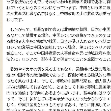
ップを決めたうえで、それがいわゆる国家の要職である元首
れていくというスタイルになっています。中国という国に政
のが共産党組織なのではなく、中国政府の上に共産党が乗っ
わけです。
したがって、乱暴な例で言えば北朝鮮や韓国、日本が中国
るなどして隷属する場合、中国シンパの政権ができるのでは
る統治者人事を北朝鮮や韓国、日本が受け入れるという話に
ロシアの衰弱に中国が加担していく場合、例えばシベリア共
独立して、そこが中国共産党の人事使命を元に地域政府を樹
法的に」ロシアの一部を中国が併合することを企図すること
香港やマカオの例を見るまでもなく、党組織の決定に現地
造は中国特有の統治組織であって、西側が考える独裁的な専
ったく異なります。そして、米欧の中国専門家も、個人個人
ズムは理解しておきながら、ときとして中国は専制主義国家
の力を過信する傾向にあるように思います。基本的にはソヴ
って、そこに参加している国家がいなくなったからソヴィエ
じく、中国共産党というものがまずあり、そこに隷属してい
受け入れて一体となり、中国政府というガワを被っていると