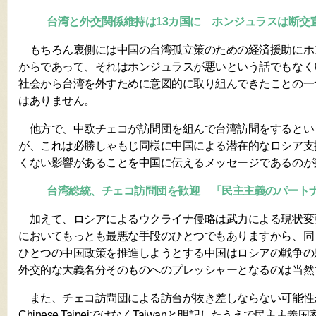
台湾と外交関係維持は13カ国に ホンジュラスは断交
もちろん裏側には中国の台湾孤立策のための経済援助にホ
からであって、それはホンジュラスが悪いという話でもなく
社会から台湾を外すために意図的に取り組んできたことの一
はありません。
他方で、中欧チェコが訪問団を組んで台湾訪問をするとい
が、これは必勝しゃもじ同様に中国による潜在的なロシア支
くない影響があることを中国に伝えるメッセージであるのが
台湾総統、チェコ訪問団を歓迎 「民主主義のパート
加えて、ロシアによるウクライナ侵略は武力による現状変
においてもっとも最悪な手段のひとつでもありますから、同
ひとつの中国政策を推進しようとする中国はロシアの戦争の
外交的な大義名分そのものへのプレッシャーとなるのは当然
また、チェコ訪問団による訪台が抜き差しならない可能性
Chinese TaipeiではなくTaiwanと明記したうえで民主