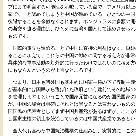
プにまで明言する可能性を示唆している点で、アメリカ以上
家です」と認めてしまうと中国が進めている「ひとつの中国
後退することを余儀なくされます。ホンジュラスに多額の開
の断交を迫る理由は、ひとえに台湾を国として認めさせられ
ものです。
国際的孤立を進めることで中国に直接の利益はなく、単純
ることに加えて、これらの中国の戦略に関する考え方が非常
具体的な軍事活動を対外的に行ったわけではないのに考え方
にもならんというのが正直なところです。
つまり、日本も諸外国も基本的に国家主権の下で専制主義
が基本的には国民から選ばれた政府という建前でその地域の
を管理しますよということで国家元首になるのが国民国家の
が、中国の場合は明確にそれとは異なるとは言わないものの
国国民の代表者としてまず中国共産党があるはずが、ここが
し国家主権の領土を統治しているのは中国共産党であるとい
全人代も含めた中国統治機構の仕組みは、実質的に、この