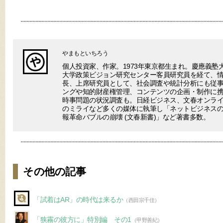
やまもといちろう
個人投資家、作家。1973年東京都生まれ。慶應義塾
大学政策ビジョン研究センター客員研究員を経て、
長、上席研究員として、社会調査や統計分析にも従事
ングや知的財産権管理、コンテンツの企画・制作に
時事問題の状況調査も。日経ビジネス、文春オンラ
のミライなど多くの媒体に執筆し「ネットビジネスの終わり(V
報革命バブルの崩壊 (文春新書)」など著書多数。
その他の記事
「試着はAR」の時代は来るか
（西田宗千佳）
「狭霧の彼方に」特別編 その1
（甲野善紀）