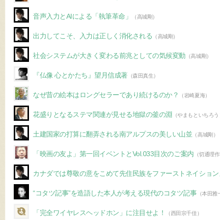
音声入力とAIによる「執筆革命」
（高城剛）
出力してこそ、入力は正しく消化される
（高城剛）
社会システムが大きく変わる前兆としての気候変動
（高城剛）
『仏像 心とかたち』望月信成著
（森田真生）
なぜ昔の絵本はロングセラーであり続けるのか？
（岩崎夏海）
花盛りとなるステマ関連が見せる地獄の釜の淵
（やまもといちろう
土建国家の打算に翻弄される南アルプスの美しい山並
（高城剛）
「映画の友よ」第一回イベントとVol.033目次のご案内
（切通理作
カナダでは尊敬の意をこめて先住民族をファーストネイション
“コタツ記事”を造語した本人が考える現代のコタツ記事
（本田雅
「完全ワイヤレスヘッドホン」に注目せよ！
（西田宗千佳）