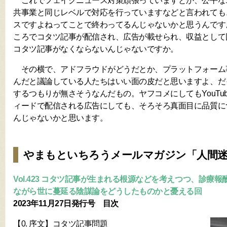
これでフェイクニュース対策頑張っていますとか、公平な
共事業と同じレベルで対応を行っていますなどと言われても
スですよねってことで終わってるんじゃないかと思うんです
ころでコタツ記事が配信され、広告が載せられ、収益として
コタツ記事がなくならないんじゃないですか。
その横で、アドフラウドがどうだとか、プラットフォーム
んだと議論している人たちはいい面の皮だと思いますよ、だ
するつもりが無さそうなんだもの。ヤフコメにしてもYouTu
ィードで配信される広告にしても、そろそろ真面目に品質に
んじゃないかと思います。
やまもといちろうメールマガジン「人間
Vol.423 コタツ記事が生まれる根源などを考えつつ、診療
ながら世に蔓延る陰謀論をどうしたものかと憂える回
2023年11月27日発行号 目次
【0. 序文】コタツ記事問題