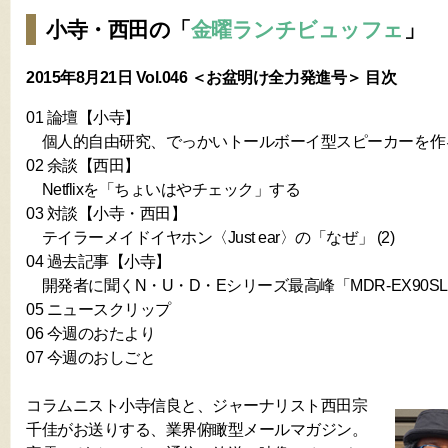
小寺・西田の「
金曜ランチビュッフェ
」
2015年8月21日 Vol.046 ＜お盆明け全力発進号＞ 目次
01 論壇【小寺】
個人的自由研究、でっかいトールボーイ型スピーカーを作
02 余談【西田】
Netflixを「ちょいはやチェック」する
03 対談【小寺・西田】
テイラーメイドイヤホン〈Just ear〉の「なぜ」 (2)
04 過去記事【小寺】
開発者に聞くN・U・D・Eシリーズ最高峰「MDR-EX90S
05 ニュースクリップ
06 今週のおたより
07 今週のおしごと
コラムニスト小寺信良と、ジャーナリスト西田宗
千佳がお送りする、業界俯瞰型メールマガジン。