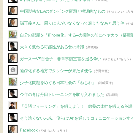
中国製格安EVのダンピング問題と根源的なもの
（やまもといちろ
孫正義さん、周りに人がいなくなって衰えたなあと思う件
（や
自分の部屋を「iPhone化」する–大掃除の前にヘヤカツ（部
大きく変わる可能性がある食の常識
（高城剛）
ガースーVS百合子、非常事態宣言を巡る争い
（やまもといちろう）
過疎化する地方でタクシーが果たす使命
（宇野常寛）
少子化問題をめぐる日本社会の「ねじれ」
（岩崎夏海）
今年の冬は丹田トレーニングを取り入れました
（高城剛）
「英語フィーリング」を鍛えよう！ 教養の体幹を鍛える英語
そう遠くない未来、僕らは“AI”を通してコミュニケーションす
Facebook
（やまもといちろう）