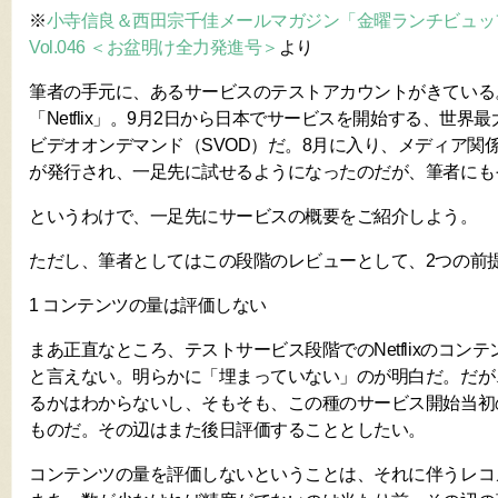
※
小寺信良＆西田宗千佳メールマガジン「金曜ランチビュッフェ
Vol.046 ＜お盆明け全力発進号＞
より
筆者の手元に、あるサービスのテストアカウントがきている
「Netflix」。9月2日から日本でサービスを開始する、世
ビデオオンデマンド（SVOD）だ。8月に入り、メディア関
が発行され、一足先に試せるようになったのだが、筆者にも
というわけで、一足先にサービスの概要をご紹介しよう。
ただし、筆者としてはこの段階のレビューとして、2つの前
1 コンテンツの量は評価しない
まあ正直なところ、テストサービス段階でのNetflixのコン
と言えない。明らかに「埋まっていない」のが明白だ。だが
るかはわからないし、そもそも、この種のサービス開始当初
ものだ。その辺はまた後日評価することとしたい。
コンテンツの量を評価しないということは、それに伴うレコ