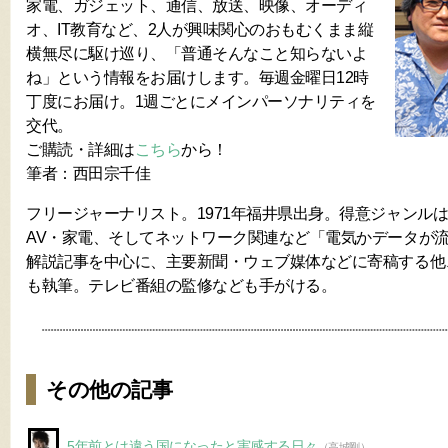
家電、ガジェット、通信、放送、映像、オーディ
オ、IT教育など、2人が興味関心のおもむくまま縦
横無尽に駆け巡り、「普通そんなこと知らないよ
ね」という情報をお届けします。毎週金曜日12時
丁度にお届け。1週ごとにメインパーソナリティを
交代。
ご購読・詳細は
こちら
から！
筆者：西田宗千佳
フリージャーナリスト。1971年福井県出身。得意ジャンル
AV・家電、そしてネットワーク関連など「電気かデータが
解説記事を中心に、主要新聞・ウェブ媒体などに寄稿する他
も執筆。テレビ番組の監修なども手がける。
その他の記事
5年前とは違う国になったと実感する日々
（高城剛）