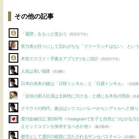
その他の記事
「履歴」をもっと使おう
（西田宗千佳）
実力者が往々にして忘れがちな「フリーランチはない」 とい
本気でスゴイ！手書きアプリ2つをご紹介
（西田宗千佳）
人生は長い旅路
（高城剛）
日本の未来の鍵は「日韓トンネル」と「日露トンネル」
（高城剛
「近頃の新入社員は主体性に欠ける」と感じる本当の理由
（名
クラウドの時代、拠点はシリコンバレーからシアトルへと移り
週刊金融日記 第280号 ＜Instagramで女子と自然とつなが
えビットコインを保有するべきか他＞
（藤沢数希）
都市として選択の岐路に立たされるサンセバスチャン
（高城剛）