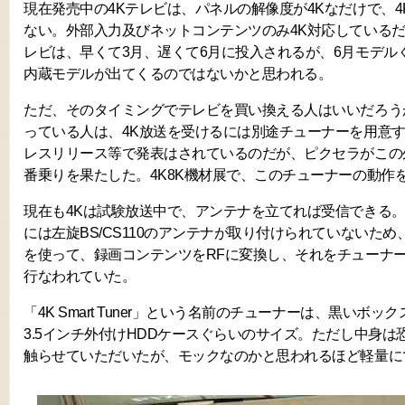
現在発売中の4Kテレビは、パネルの解像度が4Kなだけで、
ない。外部入力及びネットコンテンツのみ4K対応している
レビは、早くて3月、遅くて6月に投入されるが、6月モデル
内蔵モデルが出てくるのではないかと思われる。
ただ、そのタイミングでテレビを買い換える人はいいだろう
っている人は、4K放送を受けるには別途チューナーを用意
レスリリース等で発表はされているのだが、ピクセラがこの
番乗りを果たした。4K8K機材展で、このチューナーの動作
現在も4Kは試験放送中で、アンテナを立てれば受信できる
には左旋BS/CS110のアンテナが取り付けられていないため
を使って、録画コンテンツをRFに変換し、それをチューナ
行なわれていた。
「4K Smart Tuner」という名前のチューナーは、黒いボ
3.5インチ外付けHDDケースぐらいのサイズ。ただし中身
触らせていただいたが、モックなのかと思われるほど軽量に