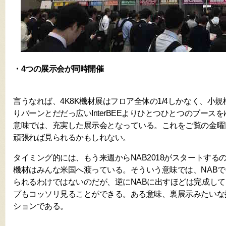
・4つの展示会が同時開催
言うなれば、4K8K機材展はフロア全体の1/4しかなく、小
りバーンとだだっ広いInterBEEよりひとつひとつのブース
意味では、充実した展示会となっている。これをご覧の金曜
頑張れば見られるかもしれない。
タイミング的には、もう来週からNAB2018がスタートする
機材はみんな米国へ渡っている。そういう意味では、NAB
られるわけではないのだが、逆にNABに出すほどは完成し
プもコッソリ見ることができる。ある意味、裏展示みたいな
ションである。