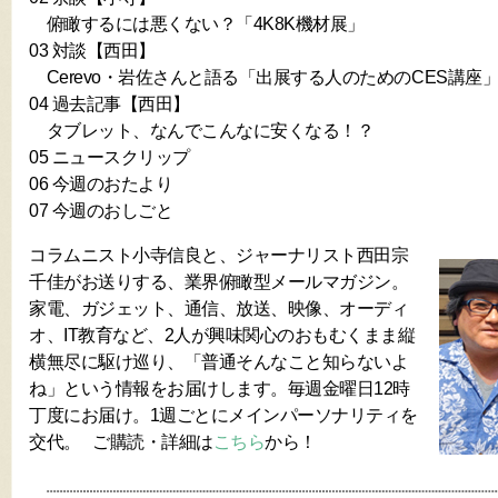
俯瞰するには悪くない？「4K8K機材展」
03 対談【西田】
Cerevo・岩佐さんと語る「出展する人のためのCES講座」
04 過去記事【西田】
タブレット、なんでこんなに安くなる！？
05 ニュースクリップ
06 今週のおたより
07 今週のおしごと
コラムニスト小寺信良と、ジャーナリスト西田宗
千佳がお送りする、業界俯瞰型メールマガジン。
家電、ガジェット、通信、放送、映像、オーディ
オ、IT教育など、2人が興味関心のおもむくまま縦
横無尽に駆け巡り、「普通そんなこと知らないよ
ね」という情報をお届けします。毎週金曜日12時
丁度にお届け。1週ごとにメインパーソナリティを
交代。 ご購読・詳細は
こちら
から！