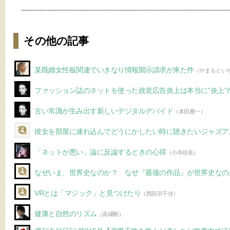
その他の記事
某既婚女性板関連でいきなり情報開示請求が来た件
（やまもとい
ファッション誌のネットを使った政党広告炎上は本当に“炎上”
古い常識が生み出す新しいデジタルデバイド
（本田雅一）
彼女を部屋に連れ込んでどうにかしたい時に聴きたいジャズア
「ネットが悪い」論に反論するときの心得
（小寺信良）
なぜいま、世界史なのか？ なぜ『最後の作品』が世界史なの
VRとは「マジック」と見つけたり
（西田宗千佳）
健康と自然のリズム
（高城剛）