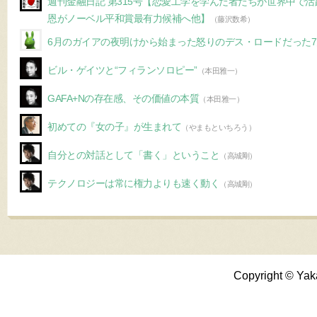
週刊金融日記 第315号【恋愛工学を学んだ者たちが世界中で
恩がノーベル平和賞最有力候補へ他】
（藤沢数希）
6月のガイアの夜明けから始まった怒りのデス・ロードだった7
ビル・ゲイツと“フィランソロピー”
（本田雅一）
GAFA+Nの存在感、その価値の本質
（本田雅一）
初めての『女の子』が生まれて
（やまもといちろう）
自分との対話として「書く」ということ
（高城剛）
テクノロジーは常に権力よりも速く動く
（高城剛）
Copyright © Yak