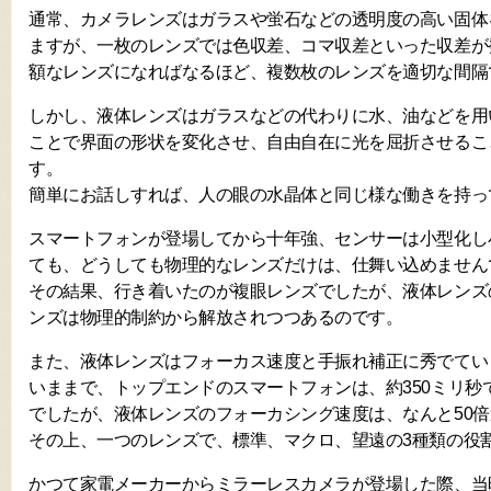
通常、カメラレンズはガラスや蛍石などの透明度の高い固体
ますが、一枚のレンズでは色収差、コマ収差といった収差が
額なレンズになればなるほど、複数枚のレンズを適切な間隔
しかし、液体レンズはガラスなどの代わりに水、油などを用
ことで界面の形状を変化させ、自由自在に光を屈折させるこ
す。
簡単にお話しすれば、人の眼の水晶体と同じ様な働きを持っ
スマートフォンが登場してから十年強、センサーは小型化し
ても、どうしても物理的なレンズだけは、仕舞い込めません
その結果、行き着いたのが複眼レンズでしたが、液体レンズ
ンズは物理的制約から解放されつつあるのです。
また、液体レンズはフォーカス速度と手振れ補正に秀でてい
いままで、トップエンドのスマートフォンは、約350ミリ秒
でしたが、液体レンズのフォーカシング速度は、なんと50倍
その上、一つのレンズで、標準、マクロ、望遠の3種類の役
かつて家電メーカーからミラーレスカメラが登場した際、当