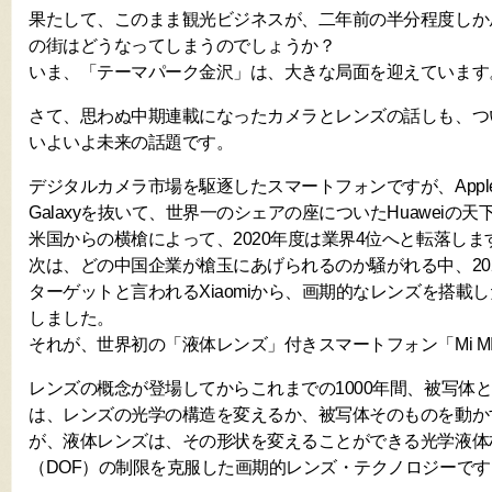
果たして、このまま観光ビジネスが、二年前の半分程度しか
の街はどうなってしまうのでしょうか？
いま、「テーマパーク金沢」は、大きな局面を迎えています
さて、思わぬ中期連載になったカメラとレンズの話しも、つ
いよいよ未来の話題です。
デジタルカメラ市場を駆逐したスマートフォンですが、AppleのiP
Galaxyを抜いて、世界一のシェアの座についたHuaweiの
米国からの横槍によって、2020年度は業界4位へと転落しま
次は、どの中国企業が槍玉にあげられるのか騒がれる中、2021
ターゲットと言われるXiaomiから、画期的なレンズを搭載
しました。
それが、世界初の「液体レンズ」付きスマートフォン「Mi M
レンズの概念が登場してからこれまでの1000年間、被写体
は、レンズの光学の構造を変えるか、被写体そのものを動か
が、液体レンズは、その形状を変えることができる光学液体
（DOF）の制限を克服した画期的レンズ・テクノロジーで