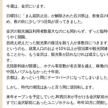
今週は、金沢にいます。
日曜日に「まん延防止法」が解除された石川県は、飲食店の
め、夜の街に少しづつ活気が戻ってきました。
金沢の観光施設利用者数最大なのにも関わらず、ずっと臨時
うやく開園。
息絶え絶えだった観光業の復活を願う人が多数目につきます
というのも、就業人口のおよそ10％以上が宿泊業や観光関
ることから、もう金沢は、観光客が訪れなければ成立しない
す。
北陸新幹線が開通し、ホテル客室数が名古屋を越え、稼働の2
中国人バブルもなかった十年前。
古都は、あっという間にテーマパークになってしまいました
しかし、時代の潮流はあっと言う間に逆回転します。
来年オープンを予定していたJR西日本が手がける金沢駅前
すでに金沢駅前にあったユニゾホテルも、昨年10月に閉館