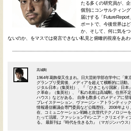
たる多くの研究員が、企
個別にコンサルティング
届けする「FutureRep
ポートで、今後世界はど
か、そして、何に気をつ
ないのか、をマスでは発言できない私見と俯瞰的視座をあわ
高城剛
1964年葛飾柴又生まれ。日大芸術学部在学中に「東
グランプリ受賞後、メディアを超えて横断的に活動。
ジタル日本』(集英社）、『「ひきこもり国家」日本
ク革命』（集英社）、『私の名前は高城剛。住所不
ハウス）などがある。 自身も数多くのメディアに登場
プレイステーション、ヴァージン・アトランティック
情報通信審議会専門委員など公職歴任。 2008年より
在、コミュニケーション戦略と次世代テクノロジー
たって活躍。ファッションTVシニア・クリエイティ
る。 最新刊は『時代を生きる力』（マガジンハウス