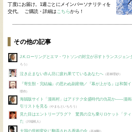
丁度にお届け。1週ごとにメインパーソナリティを
交代。 ご購読・詳細は
こちら
から！
その他の記事
J.K.ローリングとエマ・ワトソンの対立が示すトランスジェン
ろう）
泣き止まない赤ん坊に疲れ果てているあなたへ
（若林理砂）
『寄生獣・完結編』の思わぬ副産物／『幕が上がる』は和製イ
理作）
海賊版サイト「漫画村」はアドテク全盛時代の仇花か――漫画
引リストを見る
（やまもといちろう）
見た目はエントリープラグ？ 驚異の立ち乗りロケット「ティ
た
（川端裕人）
大国の世相変化に翻弄される香港の今
（高城剛）