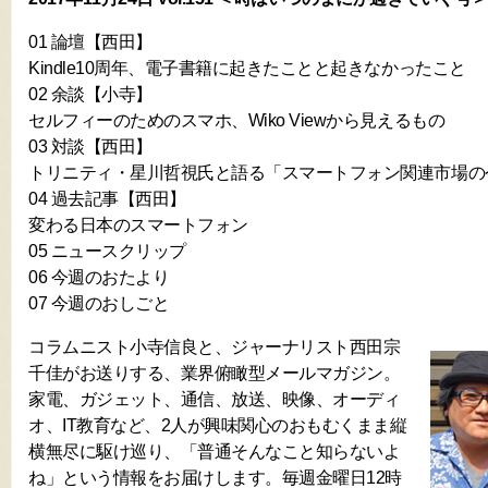
01 論壇【西田】
Kindle10周年、電子書籍に起きたことと起きなかったこと
02 余談【小寺】
セルフィーのためのスマホ、Wiko Viewから見えるもの
03 対談【西田】
トリニティ・星川哲視氏と語る「スマートフォン関連市場の
04 過去記事【西田】
変わる日本のスマートフォン
05 ニュースクリップ
06 今週のおたより
07 今週のおしごと
コラムニスト小寺信良と、ジャーナリスト西田宗
千佳がお送りする、業界俯瞰型メールマガジン。
家電、ガジェット、通信、放送、映像、オーディ
オ、IT教育など、2人が興味関心のおもむくまま縦
横無尽に駆け巡り、「普通そんなこと知らないよ
ね」という情報をお届けします。毎週金曜日12時