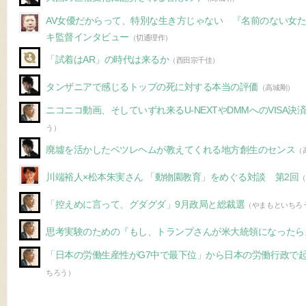
AV女優だからって、特別な生き方じゃない 『名前のない女
キ監督インタビュー
（切通理作）
「試着はAR」の時代は来るか
（西田宗千佳）
タンザニアで感じるトップの死に対する本当の評価
（高城剛）
ニコニコ動画、そしていずれ来るU-NEXTやDMMへのVISA決
う）
廃墟を活かしたベツレヘムが教えてくれる地方創生のセンス
（
川端裕人×松本朱実さん 「動物園教育」をめぐる対談 第2回
（
「控えめに言って、グダグダ」9月政局と総裁選
（やまもといちろ
思考実験のための『もし、トランプさんが米大統領になったら
「日本の労働生産性がG7中で最下位」から日本の労働行政で
ちろう）