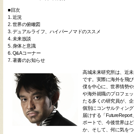
■目次
1. 近況
2. 世界の俯瞰図
3. デュアルライフ、ハイパーノマドのススメ
4. 未来放談
5. 身体と意識
6. Q&Aコーナー
7. 著書のお知らせ
高城未来研究所は、近未
です。実際に海外を飛び
僕を中心に、世界情勢や
や海外就職のプロフェッ
たる多くの研究員が、企
個別にコンサルティング
届けする「FutureRep
ポートで、今後世界はど
か、そして、何に気をつ