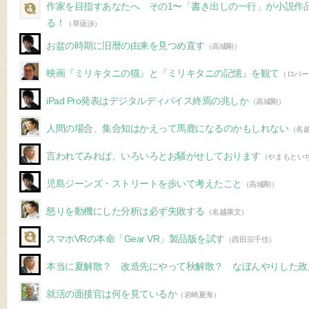
作家を目指すあなたへ その1〜「書き出しの一行」が小説作
る！
（草薙渉）
お盆の時期に旧暦の由来を見つめ直す
（高城剛）
映画『ミリキタニの猫』と『ミリキタニの記憶』を観て
（ロバー
iPad Pro発表はデジタルディバイス終焉の兆しか
（高城剛）
人間の場合、集合知はかえって馬鹿になるのかもしれない
（名
言われてみれば、いろいろとお騒がせしております
（やまもとい
児島ジーンズ・ストリートを歩いて考えたこと
（高城剛）
怒りを動機にした分析は必ず失敗する
（名越康文）
スマホVRの本命「Gear VR」製品版を試す
（西田宗千佳）
本当に夏解散？ 改造先にやって秋解散？ なぼんやりした政
就活の面接官は何を見ているか
（岩崎夏海）