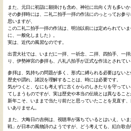
また、元日に初詣に願掛けも含め、神社に出向く方も多いか
その参拝時には、二礼二拍手一拝の作法にのっとってお参り
思いますが、
この二礼二拍手一拝の作法は、明治以前には定められていま
に、一般化しました）。
実は、近代の風習なのです。
出雲大社では、いまだに一拝、一祈念、二拝、四拍手、一拝
り、伊勢神宮の参拝も、八礼八拍手が正式な作法とされてい
参拝は、気持ちの問題が多く、形式に縛られる必要はないと
歴史や謂れ、諸説を理解することは、時には必要です。
気がつくと、なにも考えずに古くからのしきたりを守ってい
てしまうものですが、実は歴史や本当の伝統とは異なること
新年こそ、いままで当たり前だと思っていたことを見直す、
いありません。
また、大晦日の吉例は、視聴率が落ちているとはいえ、いま
戦」が日本の風物詩のようですが、どう考えても、紅白歌合