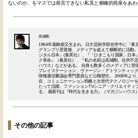
ないのか、をマスでは発言できない私見と俯瞰的視座をあわ
高城剛
1964年葛飾柴又生まれ。日大芸術学部在学中に「東
グランプリ受賞後、メディアを超えて横断的に活動。
ジタル日本』(集英社）、『「ひきこもり国家」日本
ク革命』（集英社）、『私の名前は高城剛。住所不
ハウス）などがある。 自身も数多くのメディアに登場
プレイステーション、ヴァージン・アトランティック
情報通信審議会専門委員など公職歴任。 2008年より
在、コミュニケーション戦略と次世代テクノロジー
たって活躍。ファッションTVシニア・クリエイティ
る。 最新刊は『時代を生きる力』（マガジンハウス
その他の記事