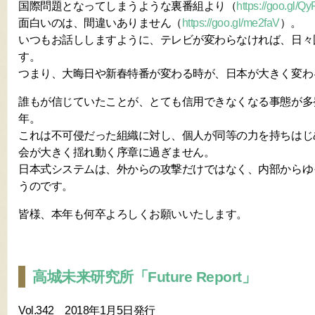
国際問題となってしまうような裏番組より（
https://goo.gl/Qy
面白いのは、間違いありません（
https://goo.gl/me2faV
）。
いつもお話ししますように、テレビが変わらなければ、日々
す。
つまり、大晦日や新春特番が変わる時が、日本が大きく変わ
誰もが信じていたことが、とても信用できなくなる事態が多発
年。
これは不可侵だった組織に対し、個人が同等の力を持ちはじ
会が大きく揺れ動く序章に過ぎません。
日本式システムは、外からの攻撃だけではなく、内部からゆ
うのです。
皆様、本年も何卒よろしくお願いいたします。
高城未来研究所「Future Report」
Vol.342 2018年1月5日発行