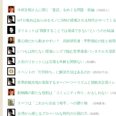
今村文昭さんに聞く「査読」をめぐる問題・前編
（川端裕人）
IoTが進めばあらゆるモノにSIMの搭載される時代がやってく
ダイエットは“我慢することでは達成できない”というのが結論
重心側だから動きやすい？ 武術研究者・甲野善紀の技と術理
いつもは持たない望遠レンズで臨む世界遺産パンタナル大湿原
人生のリセットには立場も年齢も関係ない
（高城剛）
イベントの「行列待ち」に解決方法はあるのか
（西田宗千佳）
世界的観光地が直面するオーバーツーリズムと脱観光立国トレ
動物園の新たな役割は「コミュニティ作り」かもしれない
（川
スーツは「これから出会う相手」への贈り物
（岩崎夏海）
台湾から感じるグローバルな時代の小国の力
（高城剛）