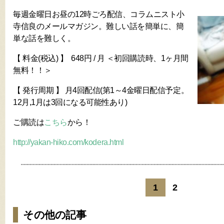
毎週金曜日お昼の12時ごろ配信、コラムニスト小
寺信良のメールマガジン。難しい話を簡単に、簡
単な話を難しく。
【 料金(税込) 】 648円 / 月 ＜初回購読時、1ヶ月間
無料！！＞
【 発行周期 】 月4回配信(第1～4金曜日配信予定。
12月,1月は3回になる可能性あり)
ご購読は
こちら
から！
http://yakan-hiko.com/kodera.html
1
2
その他の記事