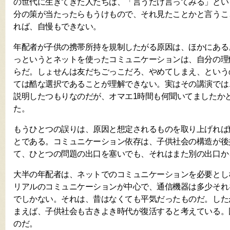
の世代に生きてきた人たちは、「言うだけ言ってみる」とい
分の策が当たったらもうけもので、それ見たことかと言うこ
れば、自慢もできない。
年配者が子供の携帯所持を規制したがる原因は、ほかにある
っというとネットを使ったコミュニケーションは、自分の理
らだ。しょせんは友だちごっこだろ、やめてしまえ、という
ては酷な選択であることが理解できない。実はその講演では
説明したつもりなのだが、オマエ1時間も何聞いてましたか
た。
もうひとつの誤りは、原因と想定されるものを取り上げれば
とである。コミュニケーション依存は、子供社会の構造が後
て、ひとつの問題の出口を塞いでも、それはまた別の出口か
大半の年配者は、ネットでのコミュニケーションを必要とし
リアルのコミュニケーションが中心で、通信機器は多少それ
でしかない。それは、昔はなくても平気だったものだ。した
まえば、子供社会も古きよき時代が復活すると考えている。
のだ。