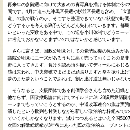
再来年の参院選に向けて大きめの青写真を描ける体制に今の
問です。4月に迫った練馬区長選や杉並区長選も含め、「立
道」の旗で戦うのか、そこすら整理できていない状態で時間
どうするかを考える猶予がどんどん失われていきます。都民
いといった変数もある中で、この辺を小川体制でどうコーデ
に考えておかないとまずいのではないかと感じています。
さらに言えば、国政公明党としての党勢回復の見込みがあ
議院公明党にニーズがあるうちに高く売っておくことの是非
野に入ってきます。負けを認め頭を掻いてディールに応じる
感は失われ、中央突破でまだまだ頑張りますと拳を振り上げ
夢のまた夢ということであれば、割と逃げ道は無いじゃない
そうなると、支援団体である創価学会さんも含めた組織と
他ならず、国政撤退論に向けてマイルドに3年28議席衆議院
ーレまでもっていこうとするのか、中道改革連合の旗は実質
潰したという批判も甘受しながら新しい政治的な枠組みでの
ていくかしかなくなります。減りつつあるとはいえ全国500
次回の解散総選挙が3年後にあった際の政治的ムーブメント