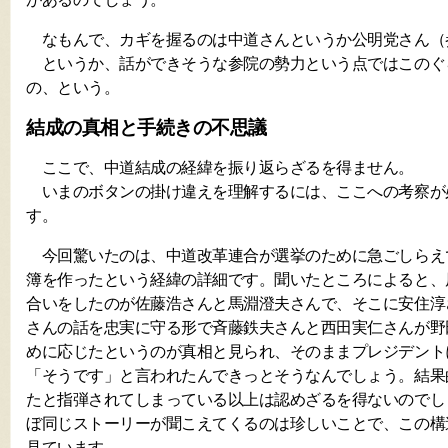
なもんで、カギを握るのは中道さんというか公明党さん（
というか、話ができそうな参院の勢力という点ではこのぐ
の、という。
結成の真相と手続きの不思議
ここで、中道結成の経緯を振り返らざるを得ません。
いまのボタンの掛け違えを理解するには、ここへの考察が
す。
今回驚いたのは、中道改革連合が選挙のために急ごしらえ
簿を作ったという経緯の詳細です。聞いたところによると、
合いをしたのが佐藤浩さんと馬淵澄夫さんで、そこに安住淳
さんの話を忠実に守る形で斉藤鉄夫さんと西田実仁さんが野
めに応じたというのが真相と見られ、そのままプレジデント
「そうです」と言われたんできっとそうなんでしょう。結果
たと指弾されてしまっている以上は認めざるを得ないのでし
ぼ同じストーリーが聞こえてくるのは珍しいことで、この構
見ています。