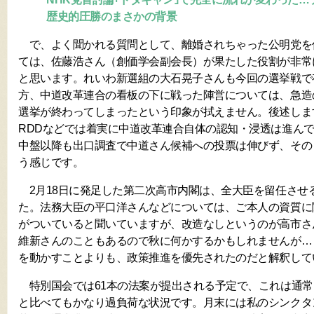
歴史的圧勝のまさかの背景
で、よく聞かれる質問として、離婚されちゃった公明党を
ては、佐藤浩さん（創価学会副会長）が果たした役割が非常
と思います。れいわ新選組の大石晃子さんも今回の選挙戦で
方、中道改革連合の看板の下に戦った陣営については、急造
選挙が終わってしまったという印象が拭えません。後述しま
RDDなどでは着実に中道改革連合自体の認知・浸透は進ん
中盤以降も出口調査で中道さん候補への投票は伸びず、その
う感じです。
2月18日に発足した第二次高市内閣は、全大臣を留任させ
た。法務大臣の平口洋さんなどについては、ご本人の資質に
がついていると聞いていますが、改造なしというのが高市さ
維新さんのこともあるので秋に何かするかもしれませんが…
を動かすことよりも、政策推進を優先されたのだと解釈して
特別国会では61本の法案が提出される予定で、これは通常
と比べてもかなり過負荷な状況です。月末には私のシンクタ