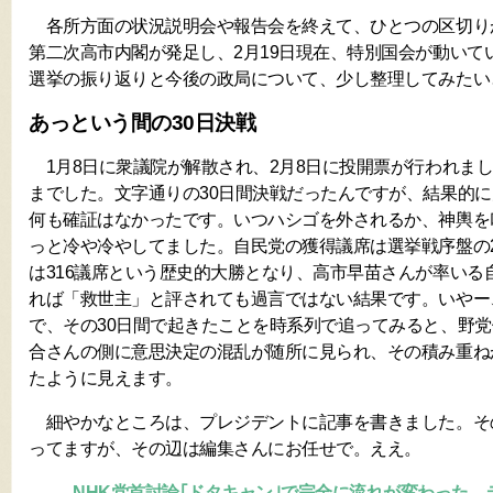
各所方面の状況説明会や報告会を終えて、ひとつの区切りが
第二次高市内閣が発足し、2月19日現在、特別国会が動いて
選挙の振り返りと今後の政局について、少し整理してみたい
あっという間の30日決戦
1月8日に衆議院が解散され、2月8日に投開票が行われま
までした。文字通りの30日間決戦だったんですが、結果的
何も確証はなかったです。いつハシゴを外されるか、神輿を
っと冷や冷やしてました。自民党の獲得議席は選挙戦序盤の2
は316議席という歴史的大勝となり、高市早苗さんが率いる
れば「救世主」と評されても過言ではない結果です。いやー
で、その30日間で起きたことを時系列で追ってみると、野
合さんの側に意思決定の混乱が随所に見られ、その積み重ね
たように見えます。
細やかなところは、プレジデントに記事を書きました。そ
ってますが、その辺は編集さんにお任せで。ええ。
NHK党首討論｢ドタキャン｣で完全に流れが変わった