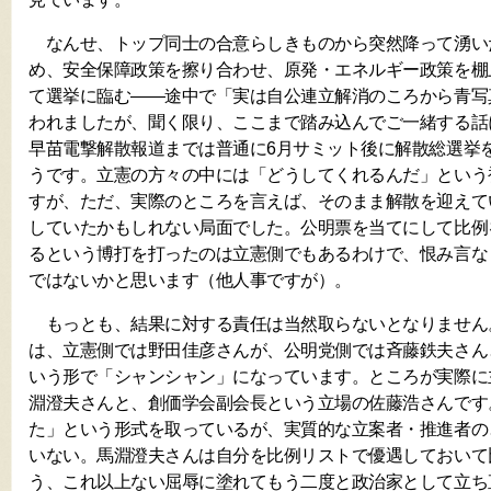
なんせ、トップ同士の合意らしきものから突然降って湧い
め、安全保障政策を擦り合わせ、原発・エネルギー政策を棚
て選挙に臨む——途中で「実は自公連立解消のころから青写
われましたが、聞く限り、ここまで踏み込んでご一緒する話
早苗電撃解散報道までは普通に6月サミット後に解散総選挙
うです。立憲の方々の中には「どうしてくれるんだ」という
すが、ただ、実際のところを言えば、そのまま解散を迎えて
していたかもしれない局面でした。公明票を当てにして比例
るという博打を打ったのは立憲側でもあるわけで、恨み言な
ではないかと思います（他人事ですが）。
もっとも、結果に対する責任は当然取らないとなりません
は、立憲側では野田佳彦さんが、公明党側では斉藤鉄夫さん
いう形で「シャンシャン」になっています。ところが実際に
淵澄夫さんと、創価学会副会長という立場の佐藤浩さんです
た」という形式を取っているが、実質的な立案者・推進者の
いない。馬淵澄夫さんは自分を比例リストで優遇しておいて
う、これ以上ない屈辱に塗れてもう二度と政治家として立ち