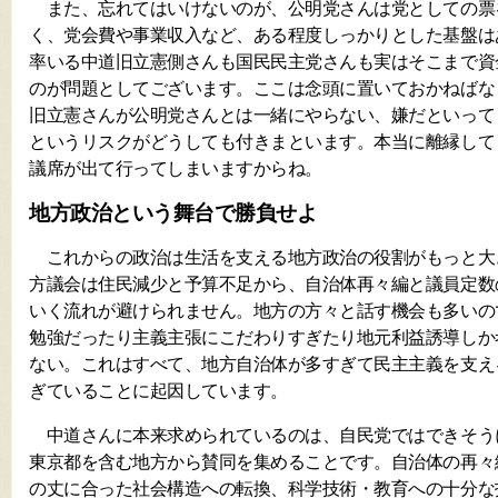
また、忘れてはいけないのが、公明党さんは党としての票
く、党会費や事業収入など、ある程度しっかりとした基盤は
率いる中道旧立憲側さんも国民民主党さんも実はそこまで資
のが問題としてございます。ここは念頭に置いておかねばな
旧立憲さんが公明党さんとは一緒にやらない、嫌だといって
というリスクがどうしても付きまといます。本当に離縁して
議席が出て行ってしまいますからね。
地方政治という舞台で勝負せよ
これからの政治は生活を支える地方政治の役割がもっと大
方議会は住民減少と予算不足から、自治体再々編と議員定数
いく流れが避けられません。地方の方々と話す機会も多いの
勉強だったり主義主張にこだわりすぎたり地元利益誘導しか
ない。これはすべて、地方自治体が多すぎて民主主義を支え
ぎていることに起因しています。
中道さんに本来求められているのは、自民党ではできそう
東京都を含む地方から賛同を集めることです。自治体の再々
の丈に合った社会構造への転換、科学技術・教育への十分な