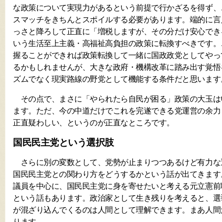
な政策について実現力があるという前提で行かざるを得ず、
スマッチをきちんとスポイルする必要があります。端的に言
っさと降ろして正直に「増税しますが、その分だけ安心でき
いう生活至上主義・高福祉高負担の政策に転換すべきです。
握ることができれば政策転換して一緒に国政政党としてやっ
るかもしれませんが、大きな政府・機構改革に踏み出す覚悟
ズムでなく現実路線の野党として機能する条件だと思います
その点で、まさに「やられたら自民が困る」政策の大玉は
ます。ただ、今の中道だけでこれを完遂できる党運営の余力
正直疑わしい、というのが正直なところです。
国民民主党という選択肢
さらに別の変数として、党勢が止まりつつあるけど有力な
国民民主党との関わり方をどうするかという話が出てきます
議員を中心に、国民民主党に身を寄せたいと考える元立憲前
という話もあります。政治家として生き残りを考えると、選
が混ざり込んでくるのは人間として理解できます。まあ人間
ります。