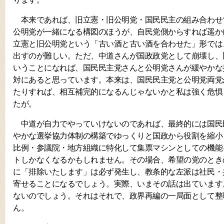
本来であれば、旧立憲・旧公明党・国民民主の組み合わせ
公明党が一緒になる構図のほうが、自民党側からすれば遥か
立憲と旧公明党という「古い酒と古い酒を合わせた」形では
出すのが難しい。ただ、中道さんが国政政党として崩壊し、
いうことになれば、国民民主党さんと公明党さんが緩やかな
対にあると思っています。本来は、国民民主党と公明党両党
たりすれば、相互補完的になるんじゃないかと私は強く危惧
たが。
中道が自力でやっていけないのであれば、最終的には国民
やかな選挙協力体制の構築でゆっくりと国政から役割を縮小
比例・参議院・地方組織に特化して集票マシンとしての機能
トしかなくなるかもしれません。その場合、希望の党のとき
に「排除いたします」は必ず発生し、教条的な左派は社民・
寄せることになるでしょう。実際、いまその話は出ています
ないのでしょう。それはそれで、政界再編の一局面として整
ん。