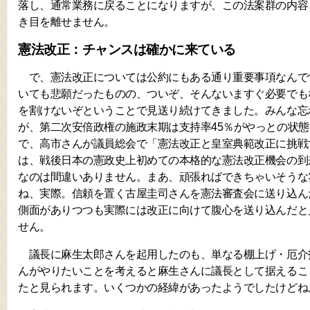
落し、通常業務に戻ることになりますが、この法案群の内容
き目を離せません。
憲法改正：チャンスは確かに来ている
で、憲法改正については公約にもある通り重要事項なんで
いても悲願だったものの、ついぞ、そんないますぐ必要でも
を割けないぞということで見送り続けてきました。みんな忘
が、第二次安倍政権の施政末期は支持率45％がやっとの状
で、高市さんが議員総会で「憲法改正と皇室典範改正に挑戦
は、戦後日本の憲政史上初めての本格的な憲法改正機会の到
なのは間違いありません。まあ、頑張ればできちゃいそうな
ね、実際。信頼を置く古屋圭司さんを憲法審査会に送り込ん
側面がありつつも実際には改正に向けて腹心を送り込んだと
せん。
議長に麻生太郎さんを起用したのも、単なる棚上げ・厄介
んがやりたいことを考えると麻生さんに議長として据えるこ
たと見られます。いくつかの経緯があったようでしたけどね