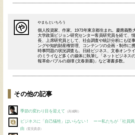
やまもといちろう
個人投資家、作家。1973年東京都生まれ。慶應義塾
大学政策ビジョン研究センター客員研究員を経て、
長、上席研究員として、社会調査や統計分析にも従事
ングや知的財産権管理、コンテンツの企画・制作に
時事問題の状況調査も。日経ビジネス、文春オンラ
のミライなど多くの媒体に執筆し「ネットビジネスの終わり(V
報革命バブルの崩壊 (文春新書)」など著書多数。
その他の記事
季節の変わり目を迎えて
（高城剛）
ビジネスに「自己犠牲」はいらない！ ーー私たちが「社員満
由
（鷲見貴彦）