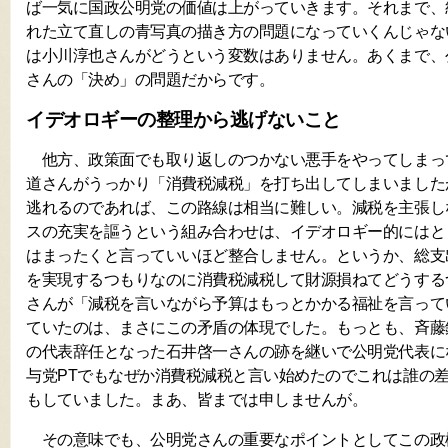
ば一気に国政公明党の価値は上がっていきます。それまで、
れた立て直しの青写真の描き方の問題になっていくんじゃな
は小川淳也さんがどうという変数はありません。あくまで、
さんの「決め」の問題だからです。
イデオロギーの整理から逃げないこと
他方、政策面でも取り返しのつかない悪手をやってしまっ
道さんがうっかり「消費税減税」を打ち出してしまいました
逃れるのであれば、この路線は相当に難しい。減税を主張し
スの充実を謳うという組み合わせは、イデオロギー的にはと
はまったくと言っていいほど整合しません。というか、総支
を実現するつもりなのに消費税減税して財源損ねてどうする
さんが「減税を言いながら予算はもっとかかる福祉を言って
ていたのは、まさにこの矛盾の体現でした。もっとも、斉藤
の代表辞任となった石井啓一さんの跡を継いで公明党代表に
与党PTでもなぜか消費税減税と言い始めたのでこれは誰の
もしていました。まあ、皆までは申しませんが。
その意味でも、公明党さんの重要なポイントとしてこの政