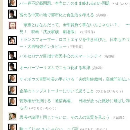
パー券不記載問題、本当にこのまま終わるのか問題
（やまもとい
富める中東の地で都市化と食生活を考える
（高城剛）
「家族とはなんだって、全部背負う事ないんじゃない？」 〜
見！ 映画『沈没家族 劇場版』
（切通理作）
トランスフォーマー：ロストエイジを生き延びた、日本ものづ
ー・大西裕弥インタビュー
（宇野常寛）
バルセロナが目指す市民中心のスマートシティ
（高城剛）
オーバーツーリズムでニセコ化する草津
（高城剛）
サイボウズ青野社長の手がける「夫婦別姓裁判」高裁門前払い
企業のトップストーリーについて思うこと
（やまもといちろう）
菅政権が仕掛ける「通信再編」 日経が放った微妙に飛ばし気
もの
（やまもといちろう）
思考や論理と同じぐらいに、その人の気質を見よう
（名越康文）
嗤ってりゃいいじゃない、って話
（やまもといちろう）