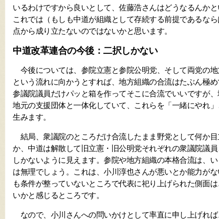
いるわけですから良いとして、佐藤浩さんはどうなるんかと
これでは（もしも中道が組織として存続する前提であるなら
点から成り立たないのではないかと思います。
中道改革連合の今後：二択しかない
今後については、参院立憲と参院公明党、そして両党の地
という流れに向かうとすれば、地方組織の合流はたぶん極め
参議院議員だけパッと箱を作ってそこに合流でいいですが、
地元の支援団体と一体化していて、これらを「一緒にやれ」
生みます。
結局、衆議院のところだけ合流したまま野党として何か目
か、中道は解散して旧立憲・旧公明党それぞれの衆議院議員
しかないように見えます。参院や地方組織の本格合流は、い
は無理でしょう。これは、小川淳也さんが悪いとか能力がな
も条件が整っていないところで代表に祀り上げられた側面は
いかと感じるところです。
なので、小川さんへの問いかけとして率直に申し上げれば