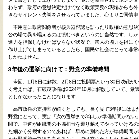
わらず、政府の意思決定だけでなく政策実務の現場からも外
きなサイレント失脚をさせられていました。心よりご同情申
不用意に政府関係者が核兵器容認を語ったり政権の意思決
公の場で異を唱えるのは慎むべきというのは当然です。しか
進力を担保しなければならない状況で、衆人の協力を得にく
作り上げてしまっているとしたら、国民や社会にとって非常
しかねません。
3年後の選挙に向けて：野党の準備時間
今回、1月8日に解散、2月8日に投開票という30日決戦が
く考えれば、石破茂政権は2024年10月に解散していて、衆
としかなかったことになります。
高市政権の支持率が続くとしても、長く見て3年後にはま
野党にとって、実は「次の選挙まで3年しか準備期間がない
間で、中道が組織間の不協和音を乗り越えてやっていけるの
た細かく分裂するのであれば、早めに別れた方が準備期間が
めた野党統一路線を考えるなら、腹は立つかもしれませんが