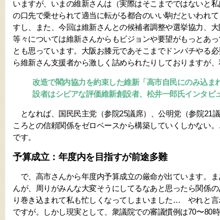
いますが、いまの維新さんは（実際はそこまでではないと私
の口先で乗せられて適当に転がる都合のいい駒だといわれて
すし、また、今回は維新さんとの候補者調整や選挙協力、大
等々については維新さんからもビジョンや要望がもっとあっ
とも思っています。大阪お膝元であそこまでドンパチやる必
ら維新さん支援者から激しく詰められたりしておりますが、
改造で閣内協力を約束した維新「高市自民にのみ込ま
設者はシビアな評価維新創設者、松井一郎氏インタビ
となれば、国民民主党（参院25議席）、公明党（参院21
ころとの信頼関係をゼロベースから構築していくしかない。
です。
予算成立：年度内を目指すが前途多難
で、高市さんから年度内予算成立の厳命が出ています。ま
んが、周りがみんな大変そうにしてるなあと思ったら関係の
り巻き込まれて私も忙しくなってしまいました… やれと言
ですが。しかし現実として、衆議院での審議慣例は70〜80時