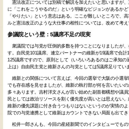
憲法改正については別稿で解説を加えたいと思いますが、
に「これをこうやるのだ」という明確なビジョンがあるかど
「やりたい」という意志はある。ここが難しいところで、高
ルと憲法改正のような大仕事の相性については、改めて考え
参議院という壁：5議席不足の現実
衆議院では与党が圧倒的多数を持つことになりましたが、
す。自民党101議席、連立パートナーの維新が19議席で合計
125議席ですので、原則として（いろいろあるのはご承知の
上は）自由民主党と維新さんの与党としては5議席足りてい
維新との関係について言えば、今回の選挙で大阪の小選挙
でも存在感を見せましたが、維新の執行部が何を言いたいの
多々あります。吉村洋文さんが言い始めた副首都構想や議員
民としては政治リソースを割く優先度が高いとは思えない。
維新の優先課題に付き合うつもりはないというのが実情のよ
院での与党連携として維新はカウントできない局面も出てき
松井一郎さんも、今回の産経新聞でのインタビューでもの