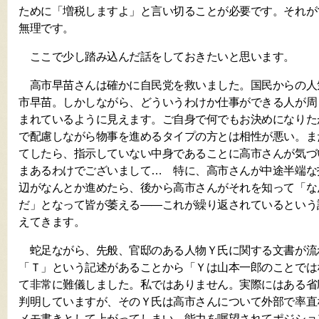
ために「増税しますよ」と言い切ることが必要です。それが
無理です。
ここで少し踏み込んだ話をしておきたいと思います。
高市早苗さんは確かに自民党を救いました。国民からの人
市早苗。しかしながら、どういうわけか仕事ができる人が周
まれているように見えます。ご自身で何でもお決めになりた
で配慮しながら物事を進めるタイプの方とは相性が悪い。ま
てしたら、指示していない中身であることに高市さんが気づ
まあるわけでございまして… 特に、高市さんが中途半端な
辺がなんとか進めたら、後から高市さんがそれを知って「な
だ」となって皆が萎える——これが繰り返されているという
えてきます。
蛇足ながら、先般、官邸のある人物Ｙ氏に関する文書が流
「Ｔ」という記述があることから「Ｙは山本一郎のことでは
て非常に難儀しました。私ではありません。実際にはある省
判明していますが、そのＹ氏は高市さんについて外部で率直
メモ書きとして上がってしまい、能力を嘱望されてポジショ