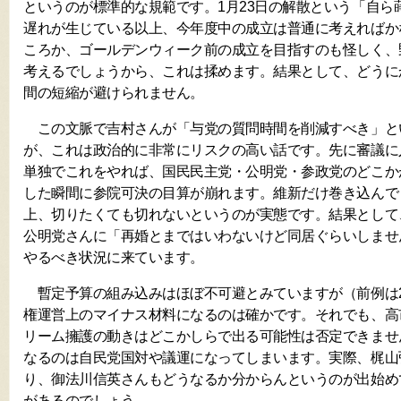
というのが標準的な規範です。1月23日の解散という「自ら
遅れが生じている以上、今年度中の成立は普通に考えればか
ころか、ゴールデンウィーク前の成立を目指すのも怪しく、
考えるでしょうから、これは揉めます。結果として、どうに
間の短縮が避けられません。
この文脈で吉村さんが「与党の質問時間を削減すべき」と
が、これは政治的に非常にリスクの高い話です。先に審議に
単独でこれをやれば、国民民主党・公明党・参政党のどこか
した瞬間に参院可決の目算が崩れます。維新だけ巻き込んで
上、切りたくても切れないというのが実態です。結果として
公明党さんに「再婚とまではいわないけど同居ぐらいしませ
やるべき状況に来ています。
暫定予算の組み込みはほぼ不可避とみていますが（前例は2
権運営上のマイナス材料になるのは確かです。それでも、高
リーム擁護の動きはどこかしらで出る可能性は否定できませ
なるのは自民党国対や議運になってしまいます。実際、梶山
り、御法川信英さんもどうなるか分からんというのが出始め
があるのでしょう。