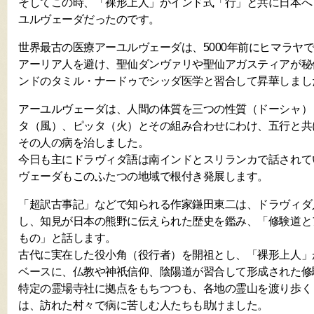
そしてこの時、「裸形上人」がインド式「行」と共に日本へ
ユルヴェーダだったのです。
世界最古の医療アーユルヴェーダは、5000年前にヒマラヤ
アーリア人を避け、聖仙ダンヴァリや聖仙アガスティアが秘
ンドのタミル・ナードゥでシッダ医学と習合して昇華しまし
アーユルヴェーダは、人間の体質を三つの性質（ドーシャ）
タ（風）、ピッタ（火）とその組み合わせにわけ、五行と共
その人の病を治しました。
今日も主にドラヴィダ語は南インドとスリランカで話されて
ヴェーダもこのふたつの地域で根付き発展します。
「超訳古事記」などで知られる作家鎌田東二は、ドラヴィダ
し、知見が日本の熊野に伝えられた歴史を鑑み、「修験道と
もの」と話します。
古代に実在した役小角（役行者）を開祖とし、「裸形上人」
ベースに、仏教や神祇信仰、陰陽道が習合して形成された修
特定の霊場寺社に拠点をもちつつも、各地の霊山を渡り歩く
は、訪れた村々で病に苦しむ人たちも助けました。