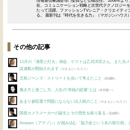
情報通信審議会専門委員など公職歴任。 2008年より
在、コミュニケーション戦略と次世代テクノロジー
たって活躍。ファッションTVシニア・クリエイティ
る。 最新刊は『時代を生きる力』（マガジンハウス
その他の記事
11月の『漆黒と灯火』例会、ゲストは乙武洋匡さん。また当
談連載が開始されます
（やまもといちろう）
児島ジーンズ・ストリートを歩いて考えたこと
（高城剛）
働き方と過ごし方。人生の“幸福の総量”とは
（本田雅一）
あまり参院選で問題にならない法人税のこと
（やまもといちろう）
国産カメラメーカーの誕生とその歴史を振り返る
（高城剛）
Amazon（アマゾン）が踏み込む「協力金という名の取引税