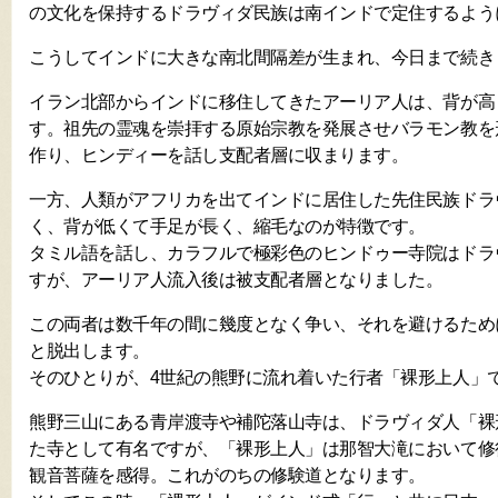
の文化を保持するドラヴィダ民族は南インドで定住するよう
こうしてインドに大きな南北間隔差が生まれ、今日まで続き
イラン北部からインドに移住してきたアーリア人は、背が高
す。祖先の霊魂を崇拝する原始宗教を発展させバラモン教を
作り、ヒンディーを話し支配者層に収まります。
一方、人類がアフリカを出てインドに居住した先住民族ドラ
く、背が低くて手足が長く、縮毛なのが特徴です。
タミル語を話し、カラフルで極彩色のヒンドゥー寺院はドラ
すが、アーリア人流入後は被支配者層となりました。
この両者は数千年の間に幾度となく争い、それを避けるため
と脱出します。
そのひとりが、4世紀の熊野に流れ着いた行者「裸形上人」
熊野三山にある青岸渡寺や補陀落山寺は、ドラヴィダ人「裸
た寺として有名ですが、「裸形上人」は那智大滝において修
観音菩薩を感得。これがのちの修験道となります。