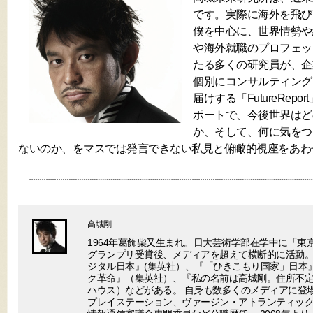
です。実際に海外を飛び
僕を中心に、世界情勢や
や海外就職のプロフェッ
たる多くの研究員が、企
個別にコンサルティング
届けする「FutureRep
ポートで、今後世界はど
か、そして、何に気をつ
ないのか、をマスでは発言できない私見と俯瞰的視座をあわ
高城剛
1964年葛飾柴又生まれ。日大芸術学部在学中に「東
グランプリ受賞後、メディアを超えて横断的に活動。
ジタル日本』(集英社）、『「ひきこもり国家」日本
ク革命』（集英社）、『私の名前は高城剛。住所不
ハウス）などがある。 自身も数多くのメディアに登場
プレイステーション、ヴァージン・アトランティック