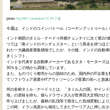
(photo:
Raj 2007. coimbatore CC BY 2.0
)
今週は、インドのコインバトール（コーヤンブットゥール）
インド南部のタミル・ナードゥ州都チェンナイに次ぐ第2の
つては「南インドのマンチェスター」という異名を持つほど
れた一大繊維産業集積地でしたが、その後、インドの自動車
きくシフト。
インドを代表する自動車メーカーであるタタ・モーターズは
30％をこの地から調達しています。
また、ものづくり都市からの脱却のため、国内外のIT企業を
てソフトウェア産業やITアウトソーシング産業の街へと急速
州の名称タミル・ナードゥとは、「タミル人の国」やインド
地」の意味を持ち、彼らドラヴィダ人が世界四大文明のひと
作り上げましたが、森林の乱伐等で発生した気候変動により
この時、イラン高原から移住してきたアーリア人に押し出さ