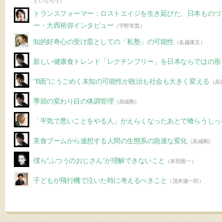
といちろう）
トランスフォーマー：ロストエイジを生き延びた、日本ものづ
ー・大西裕弥インタビュー
（宇野常寛）
知的好奇心の受け皿としての「私塾」の可能性
（名越康文）
新しい健康食トレンド「レクチンフリー」を日本ならではの形
“B面”にうごめく未知の可能性が政治も社会も大きく変える
（高
季節の変わり目の体調管理
（高城剛）
「平気で悪いことをやる人」がえらくなったあとで喰らうしっ
美食ブームから連想する人間の生態系の急速な変化
（高城剛）
僕ら“ふつうのおじさん”が理解できないこと
（本田雅一）
子どもが飛行機で泣いた時に考えるべきこと
（茂木健一郎）