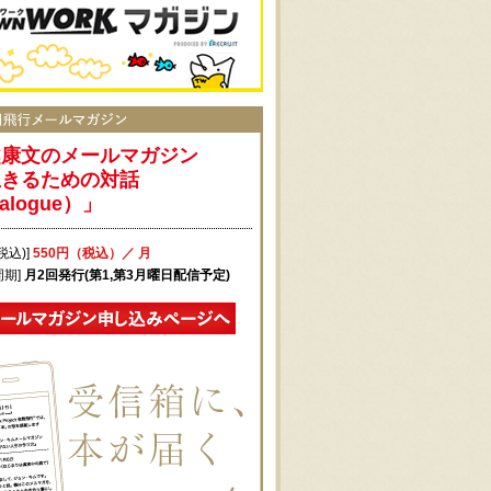
越康文のメールマガジン
生きるための対話
alogue）」
税込)]
550円（税込）／ 月
周期]
月2回発行(第1,第3月曜日配信予定)