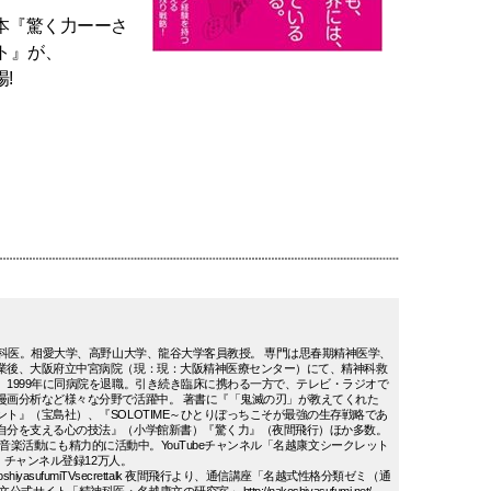
本『驚く力ーーさ
ト』が、
!
神科医。相愛大学、高野山大学、龍谷大学客員教授。 専門は思春期精神医学、
業後、大阪府立中宮病院（現：現：大阪精神医療センター）にて、精神科救
、1999年に同病院を退職。引き続き臨床に携わる一方で、テレビ・ラジオで
漫画分析など様々な分野で活躍中。 著書に『「鬼滅の刃」が教えてくれた
ト』（宝島社）、『SOLOTIME～ひとりぼっちこそが最強の生存戦略であ
自分を支える心の技法』（小学館新書）『驚く力』（夜間飛行）ほか多数。
」として音楽活動にも精力的に活動中。YouTubeチャンネル「名越康文シークレット
評。チャンネル登録12万人。
om/c/nakoshiyasufumiTVsecrettalk 夜間飛行より、通信講座「名越式性格分類ゼミ（通