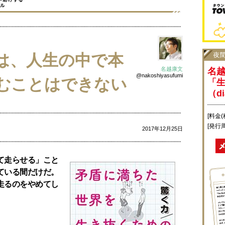
は、人生の中で本
名越康文
名
@nakoshiyasufumi
むことはできない
「
（di
[料金(
[発行
2017年12月25日
て走らせる」こと
ている間だけだ。
走るのをやめてし