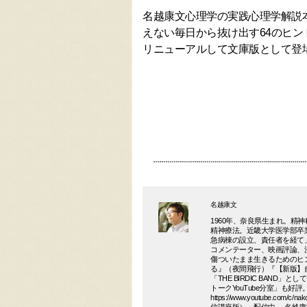
名越康文心理学の実践心理学解説
えない毎日から抜け出す64のヒン
リニューアルして文庫版として登場
名越康文
1960年、奈良県生まれ。精
精神療法。近畿大学医学部卒
急病棟の設立、責任者を経て
コメンテーター、映画評論、
傷ついたまま生きるためのヒン
る』（夜間飛行）『【新版】
「THE BIRDIC BAND
トークYouTube分室」も好
https://www.youtube.c