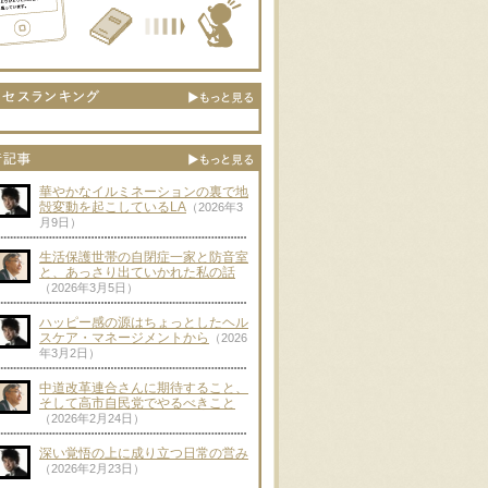
華やかなイルミネーションの裏で地
殻変動を起こしているLA
（2026年3
月9日）
生活保護世帯の自閉症一家と防音室
と、あっさり出ていかれた私の話
（2026年3月5日）
ハッピー感の源はちょっとしたヘル
スケア・マネージメントから
（2026
年3月2日）
中道改革連合さんに期待すること、
そして高市自民党でやるべきこと
（2026年2月24日）
深い覚悟の上に成り立つ日常の営み
（2026年2月23日）