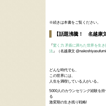
※続きは本書をご覧ください。
【話題沸騰！ 名越康
『
驚く力 矛盾に満ちた世界を生
法
』（名越康文 @nakoshiyasufum
どんな時代でも、
この世界には、
人生を満喫している人がいる。
5000人のカウンセリング経験を
る
激変期の生き残り戦略!