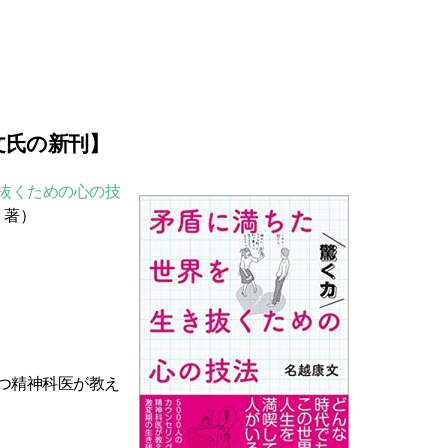
文氏の新刊】
き抜くための心の技
i 著）
持つ精神科医が教え