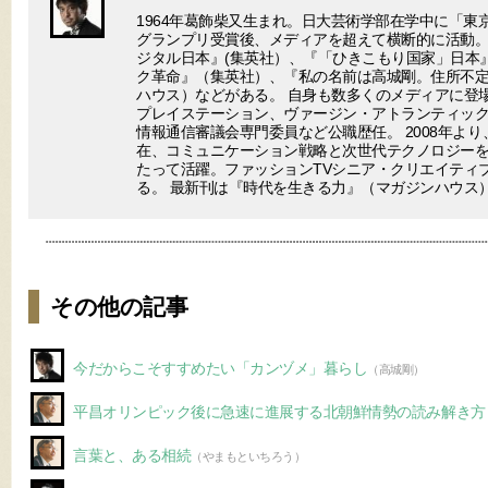
1964年葛飾柴又生まれ。日大芸術学部在学中に「東
グランプリ受賞後、メディアを超えて横断的に活動。
ジタル日本』(集英社）、『「ひきこもり国家」日本
ク革命』（集英社）、『私の名前は高城剛。住所不
ハウス）などがある。 自身も数多くのメディアに登場
プレイステーション、ヴァージン・アトランティック
情報通信審議会専門委員など公職歴任。 2008年より
在、コミュニケーション戦略と次世代テクノロジー
たって活躍。ファッションTVシニア・クリエイティ
る。 最新刊は『時代を生きる力』（マガジンハウス
その他の記事
今だからこそすすめたい「カンヅメ」暮らし
（高城剛）
平昌オリンピック後に急速に進展する北朝鮮情勢の読み解き方
言葉と、ある相続
（やまもといちろう）