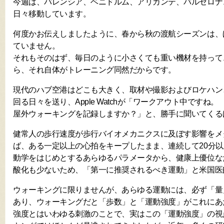
今週は、バレンシア、ベニドルム、アリカンテ、バルセロナ
日々移動しています。
何度かお伝えしましたように、春から秋の渡航シーズンは、
ていません。
それもそのはず、毎日のように小さくても重い機材を持って
ら、それ自体がトレーニング同然だからです。
現代のハブ空港はどこも大きく、取材や撮影およびロケハン
回る日々を送り、Apple Watchが「ワークアウト中ですね。
屋外ウォーキングを記録しますか？」と、勝手に聞いてくる
健常人の歩行速度が歩行バイオメカニクスに及ぼす影響をメ
ば、ある一定以上の心拍をキープしたまま、連続して20分
動学をはじめとするあらゆるパラメータから、健康上優位な
酸化も少ないため、「第一に推奨されるべき運動」と米国医
ウォーキングに限りませんが、あらゆる運動には、必ず「量
あり、ウォーキングだと「歩数」と「運動強度」がこれにあ
強度とはいわゆる刺激のことで、実はこの「運動強度」の視