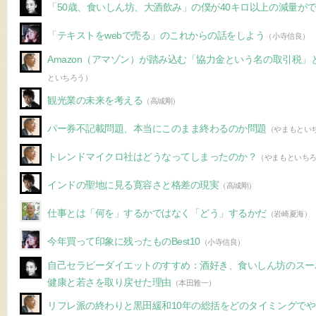
「50歳、食いしん坊、大酒飲み」の僕が40キロ以上の減量が
「テキストをwebで売る」のこれからの話をしよう
（小寺信良）
Amazon（アマゾン）が踏み込む「協力金という名の取引税
といちろう）
観光業の未来を考える
（高城剛）
パー券不記載問題、本当にこのまま終わるのか問題
（やまもとい
トレンドマイクロ社はどうなってしまったのか？
（やまもといち
インドの聖地に見る寛容さと格差の現実
（高城剛）
仕事とは「何を」するかではなく「どう」するかだ
（岩崎夏海）
今年買って印象に残ったものBest10
（小寺信良）
自己セラピーダイエットのすすめ：酒好き、食いしん坊のスー
健康と若さを取り戻せた理由
（本田雅一）
リフレ派の終わりと黒田緩和10年の総括をどのタイミングで