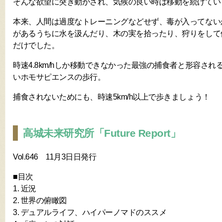
そんな欲望に突き動かされ、気候の良い時は移動を続けてい
本来、人間は過度なトレーニングなどせず、毒が入ってない
があるうちに水を汲んだり、木の実を拾ったり、狩りをして
だけでした。
時速4.8km/hしか移動できなかった最強の捕食者と形容さ
いホモサピエンスの歩行。
捕食されないためにも、時速5km/h以上で歩きましょう！
高城未来研究所「Future Report」
Vol.646 11月3日日発行
■目次
1. 近況
2. 世界の俯瞰図
3. デュアルライフ、ハイパーノマドのススメ