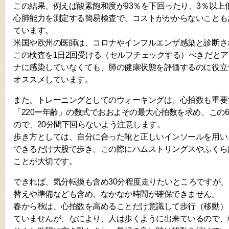
この結果、例えば酸素飽和度が93％を下回ったり、3％以上
心肺能力を測定する簡易検査で、コストがかからないことも
ています。
米国や欧州の医師は、コロナやインフルエンザ感染と診断さ
この検査を1日2回受ける（セルフチェックする）べきだと
ナに感染していなくても、肺の健康状態を評価するのに役立
オススメしています。
また、トレーニングとしてのウォーキングは、心拍数も重要
「220ー年齢」の数式でおおよその最大心拍数を求め、この6
ので、20分間下回らないよう注意します。
歩き方としては、自分に合った靴と正しいインソールを用い
できるだけ大股で歩き、この際にハムストリングスやふくら
ことが大切です。
できれば、気分転換も含め30分程度走りたいところですが
替えや準備なども含め、なかなか時間が確保できません。
春から秋は、心拍数を高めることだけ意識して歩行（移動）
ていませんが、なにより、人は歩くように出来ているので、